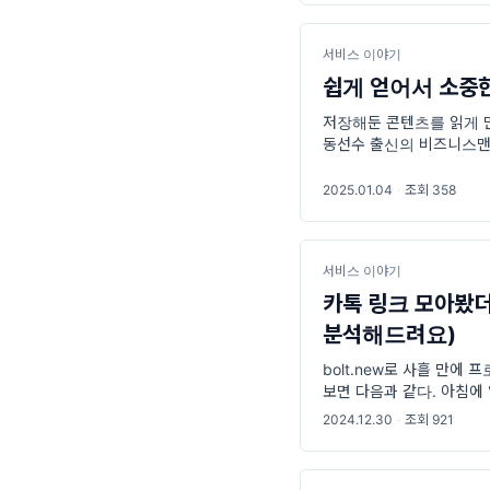
서비스 이야기
쉽게 얻어서 소중한
저장해둔 콘텐츠를 읽게 만듭
동선수 출신의 비즈니스맨이
동, 비즈니스, 공부를 병
2025.01.04
·
조회 358
서비스 이야기
카톡 링크 모아봤더니
분석해드려요)
bolt.new로 사흘 만에
보면 다음과 같다. 아침에
근할 땐 뉴스레터/신문으로
2024.12.30
·
조회 921
기