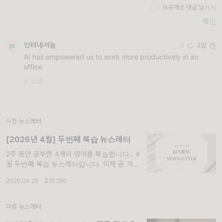
비공개로 댓글 남기기
확인
인터내셔늘
0
3달 전
AI has empowered us to work more productively in an
office.
ㄴ 답글
이전 뉴스레터
[2026년 4월] 두번째 복습 뉴스레터
2주 동안 공부한 4개의 영어를 복습합니다.. 4
월 두번째 복습 뉴스레터입니다. 이제 곧 가정
의 달 5월입니다. 어디로 갈지, 무엇을 할지 다
2026.04.26
·
조회 286
들 고민하며 5월을 맞이해봐요. 일요일에 10분
만 투자해서 배운 것을 더 오래 기억해
다음 뉴스레터