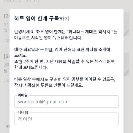
2026.04.21
·
조회 242
adjusting for inflation,
[2025년 9월] 두번째 복습 뉴스레터
하루 영어 한개 구독하기
2주 동안 공부한 4개의 영어를 복습합니다.. 9
월 복습 뉴스레터입니다. 2주 동안 배운 영어를
안녕하세요. 하루 영어 한개는 "하나라도 제대로 익히자!"는
복습하기위해, 복습 뉴스레터를 발행했습니다.
마음으로 시작된 영어 뉴스레터입니다.
2025.09.28
·
조회 540
일요일에 10분만 투자해서 배운 것을 더 오래
기억해봐요. 배운 것 떠올리기 먼저,
매주 화요일과 금요일, 영어 단어나 표현 하나를 소개해
드려요.
[2026년 4월] 첫번째 복습 뉴스레터
또한 2주에 한 번, 지난 내용을 복습할 수 있는 뉴스레터도
2주 동안 공부한 4개의 영어를 복습합니다.. 4
함께 보내드립니다.
월 첫 복습 뉴스레터입니다. 26년도 벌써 4월
이라니. 시간 참 빠르네요~ 일요일에 10분만
바쁜 일상 속에서도 꾸준히 영어 공부를 이어갈 수 있도록,
2026.04.12
·
조회 310
투자해서 배운 것을 더 오래 기억해 봐요. 배운
작지만 확실한 루틴을 만들어 드릴게요.
것 떠올리기 먼저, 지난 2주 동안
이메일
닉네임
© 2026 하루 영어 한개