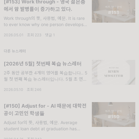
[#153] Work through - 영국 젊은층
에서 암 발병률이 증가하고 있다.
Work through의 뜻, 사용법, 예문. It is rare
to ever know why one person develops
cancer. But a team of scientists worked
2026.05.01
·
조회 223
·
댓글 1
through nati
다른 뉴스레터
[2026년 5월] 첫번째 복습 뉴스레터
2주 동안 공부한 4개의 영어를 복습합니다.. 5
월 첫 번째 복습 뉴스레터입니다. 5월 초 연휴
기간 동안 뉴스레터 보기 힘드셨을 텐데, 복습
2026.05.10
·
조회 246
뉴스레터로 배운 거 한 번 더 보고 가세요! 배운
것 떠올리기 먼저, 지난 2주 동안
[#150] Adjust for - AI 때문에 대학전
공이 고민인 학생들
Adjust for의 뜻, 사용법, 예문. Average
student loan debt at graduation has
increased 41% since 2007, after