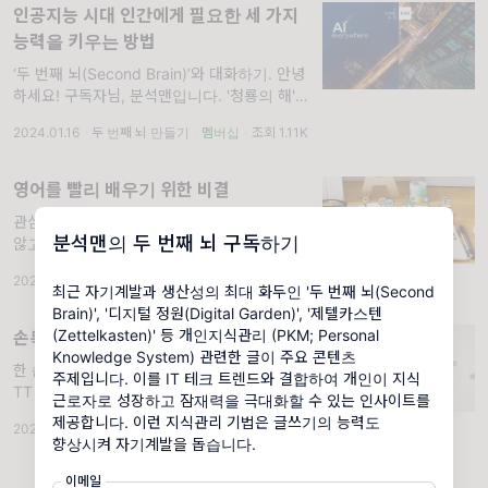
인공지능 시대 인간에게 필요한 세 가지
능력을 키우는 방법
‘두 번째 뇌(Second Brain)’와 대화하기. 안녕
하세요! 구독자님, 분석맨입니다. '청룡의 해'에
힘찬 출발을 하고 계시는지요?
2024.01.16
·
두 번째 뇌 만들기
·
멤버십
·
조회 1.11K
영어를 빨리 배우기 위한 비결
관심 분야에 집착하며 배우기. 새해 꼭 빠지지
분석맨의 두 번째 뇌 구독하기
않고 추가하는 결심 중의 하나가 영어 공부죠.
하지만 시간 투자 대비 효과를 못 보는 대표적
2024.02.01
·
실리콘밸리 실전 영어
·
조회 1.28K
인 계획 중의 하나이기도 합니다. 그래서 이번
최근 자기계발과 생산성의 최대 화두인 '두 번째 뇌(Second
글에서는 어떻게 하면 영어
Brain)', '디지털 정원(Digital Garden)', '제텔카스텐
(Zettelkasten)' 등 개인지식관리 (PKM; Personal
손목이 부러졌어도 글을 씁니다
Knowledge System) 관련한 글이 주요 콘텐츠
한 손으로 글 쓰기. 정말 손목이 부러졌습니다.
주제입니다. 이를 IT 테크 트렌드와 결합하여 개인이 지식
TT 그리고 이렇게 글을 쓰고 있네요. 오른손만
근로자로 성장하고 잠재력을 극대화할 수 있는 인사이트를
으로. 오랜만에 아이들을 위해서 아이스 스케이
제공합니다. 이런 지식관리 기법은 글쓰기의 능력도
2023.12.31
·
두 번째 뇌 만들기
·
조회 973
·
댓글 1
트장에 갔다가 심하게 넘어지면서 왼쪽 손목이
향상시켜 자기계발을 돕습니다.
골절되고 잠시 정
이메일