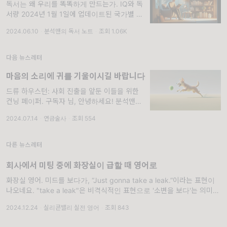
독서는 왜 우리를 똑똑하게 만드는가. IQ와 독
서량 2024년 1월 1일에 업데이트된 국가별 평
균 IQ 순위에서 한국은 107.54점으로 1위를
2024.06.10
·
분석맨의 독서 노트
·
조회 1.06K
차지했다. 2위 중국 106.99점, 3위 이란
106.99점, 4위 일
다음 뉴스레터
마음의 소리에 귀를 기울이시길 바랍니다
드류 하우스턴: 사회 진출을 앞둔 이들을 위한
컨닝 페이퍼. 구독자 님, 안녕하세요! 분석맨입
니다. 뉴스레터 글을 자주 보내드리지 못해 항
2024.07.14
·
연금술사
·
조회 554
상 미안한 마음이 듭니다. 바쁘다는 핑계는 어
설픈 변명일 뿐이지요. 그래서 어떻게 하면 더
자주
다른 뉴스레터
회사에서 미팅 중에 화장실이 급할 때 영어로
화장실 영어. 미드를 보다가, “Just gonna take a leak.”이라는 표현이
나오네요. "take a leak"은 비격식적인 표현으로 '소변을 보다'는 의미입
니다. 주로 친한 친구들
2024.12.24
·
실리콘밸리 실전 영어
·
조회 843