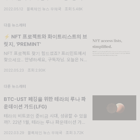
라는 커브파이낸스의 3pool 에서 한 발 더 나
2022.05.12
·
블록체인 뉴스 우체국
·
조회 5.48K
아간 4Pool(UST-USDC-USDT-FRAX)을 출
시하겠다는 발표를 하게됩니다. 모종의 세력이
테라를
다음 뉴스레터
⚡ NFT 프로젝트와 화이트리스트의 브
릿지, 'PREMINT'
NFT 프로젝트 찾기 힘드셨죠? 프리민트에서
찾으세요.. 안녕하세요, 구독자님. 오늘은 NFT
프로젝트와 유저들 사이의 간극을 메꿔주는 프
2022.05.23
·
조회 2.93K
리민트라는 서비스를 소개해드리러 왔어요. 1.
NFT 프로젝트들을 위한 플랫폼, 'PREMIN
다른 뉴스레터
BTC-UST 페깅을 위한 테라의 루나 파
운데이션 가드(LFG)
테라의 비트코인 준비금 시대, 성공할 수 있을
까?. 22년 1월, 테라는 루나 파운데이션 가드
(LFG)라는 비영리 조직을 출범했어요. LFG에
2022.03.29
·
블록체인 뉴스 우체국
·
조회 3.72K
는 도권 테라 창업자와 창립 멤버인 Nicholas