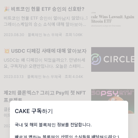
Platias 등이 멤버로 포함되어 있
🎉 비트코인 현물 ETF 승인의 신호탄?
비트코인 현물 ETF 승인이 얼마남지 않았다..?!
그레이스케일의 승소 소식에 대해 알아보아요..
안녕하세요, 구독자님! 오늘은 짧고 간단한 뉴
2023.08.30
·
블록체인 뉴스 우체국
·
조회 1.06K
스를 전달드리려고 합니다. 바로, 곧 있을 비트
코인 현물 ETF 1차 승인 심사에 결정적인 영향
을 줄 수 있는 '그레이스케일의 승
💥 USDC 디페깅 사태에 대해 알아보자
USDC는 왜 디페깅이 되었을까요?. 안녕하세
요, 구독자님! 오랜만입니다. 오늘은 스테이블
코인 USDC의 디페깅 사태에 대해 알려드리고
2023.03.13
·
블록체인 뉴스 우체국
·
조회 4.04K
자 합니다. USDC USDC는 Circle이라는 회사
에서 만든 스테이블 코
제2의 클론엑스? 그리고 Psy의 첫 NFT
프로젝트
클론엑스와 비슷한 컨셉의 PFP 프로젝트와 싸
CAKE 구독하기
이의 NFT 프로젝트를 가져와봤어요!. 안녕하
세요, 구독자님. 오랜만에 뵙네요! 이번에는 월
국내 및 해외 블록체인 정보를 전달합니다.
2022.10.18
·
블록체인 뉴스 우체국
·
조회 2.25K
드스타 가수인 싸이(Psy)씨의 NFT 프로젝트
인 soPSYety와 제 2의 클론엑스(?) 느낌이 나
빠르게 변하는 블록체인 산업의 소식들을 배달해드려요:)