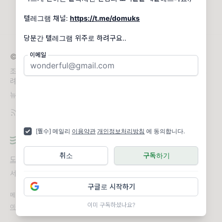
는 NFT 프로젝트를
텔레그램 채널:
https://t.me/domuks
이메일
© 2026 CAKE
조각조각 흩어져 있는 국내와 해외의 블록체인 업계 소식을 배달해드
려요. 텔레그램 채널: https://t.me/cakeletter
뉴스레터 문의
kjs140611@gmail.com
[필수] 메일리
이용약관
개인정보처리방침
에 동의합니다.
취소
구독하기
도움말
오류 및 기능 관련 제보
서비스 이용 문의
admin@team.maily.so
채팅으로 문의하기
구글로 시작하기
메일리 사업자 정보
이미 구독하셨나요?
이용약관
|
개인정보처리방침
|
정기결제 이용약관
|
라이선스