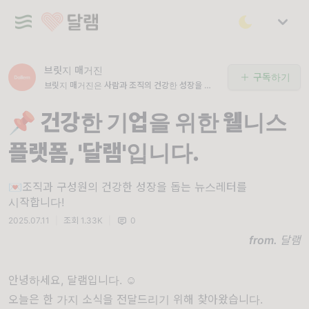
브릿지 매거진
구독하기
브릿지 매거진은 사람과 조직의 건강한 성장을 돕는
뉴스레터로, 조직문화·복지·웰니스·EAP 등 HR 실
무에 바로 적용할 수 있는 인사이트와 자료를 제공
📌 건강한 기업을 위한 웰니스
합니다.
플랫폼, '달램'입니다.
💌조직과 구성원의 건강한 성장을 돕는 뉴스레터를
시작합니다!
2025.07.11
|
조회 1.33K
|
0
from.
달램
안녕하세요, 달램입니다. ☺️
오늘은 한 가지 소식을 전달드리기 위해 찾아왔습니다.