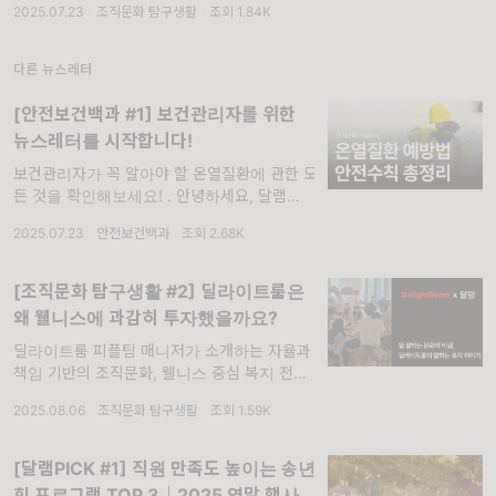
2025.07.23
·
조직문화 탐구생활
·
조회 1.84K
지. 번개장터의 사내복지 이야기를 확인하세요.
. 안녕하세요, 달램입니다. 지난주 폭우가 이어
졌는데, 모두 안전히 보내셨나요? ☔️ 뉴스를
다른 뉴스레터
보며 지역 ...
[안전보건백과 #1] 보건관리자를 위한
뉴스레터를 시작합니다!
보건관리자가 꼭 알아야 할 온열질환에 관한 모
든 것을 확인해보세요! . 안녕하세요, 달램입니
다. ☺️ 오늘은 반가운 소식을 전달드리기 위해
2025.07.23
·
안전보건백과
·
조회 2.68K
찾아왔습니다. 현장의 안전과 근로자의 건강을
누구보다 앞장서서 책임지고 계신 안전·보건관
리자 여러분, 저희 달램
[조직문화 탐구생활 #2] 딜라이트룸은
왜 웰니스에 과감히 투자했을까요?
딜라이트룸 피플팀 매니저가 소개하는 자율과
책임 기반의 조직문화, 웰니스 중심 복지 전략
을 만나보세요.. 안녕하세요, 달램입니다. 휴가
2025.08.06
·
조직문화 탐구생활
·
조회 1.59K
시즌이 다가오고 있는데요! 다들 휴가 계획은
세우셨나요? 수도권 거주 만 19~59세 성인
1,000명을 대상으로 진행한 ‘여름휴가 계획’ 조
[달램PICK #1] 직원 만족도 높이는 송년
사에 따
회 프로그램 TOP 3｜2025 연말 행사