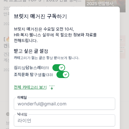
이렇게 준비하세요
2025년 연말 송년회 고민 중이신가요? 직원
만족도 높은 크리스마스 체험형 웰니스 프로그
브릿지 매거진 구독하기
램 TOP 3 추천. 리스 만들기, 생화 트리, 다육
2025.11.05
·
달램 PICK
·
조회 2.75K
이 테라리움으로 의미 있는 연말 행사 준비하세
브릿지 매거진은 수요일 오전 10시,
요.. 안녕하세요, 달램입니다. 벌써 11월이네요!
HR·복지·웰니스 실무에 꼭 필요한 정보와 자료를
날씨가 영하로 떨어지기 시작하니, 연말이 다...
[🔥 실무 자료 공유] 보건관리자를 위한
전해드립니다.
건강증진 프로그램 Q&A 정리본
받고 싶은 글 설정
건강증진 프로그램 도입, 아직도 혼자 고민하고
카테고리가 없는 글은 항상 받아보게 됩니다.
계신가요? 😢 우리 회사 건강증진 프로그램,
도대체 어디부터 어떻게 시작해야 할까요? 📄
심리상담뉴스레터
활성/비활성 스위치
(1)
2026.04.08
·
조회 1.49K
프로그램 예산, 경영진에게 어떻게 보고해야
조직문화 탐구생활
활성/비활성 스위치
(33)
전체 카테고리 보기
이메일
© 2026 브릿지 매거진
닉네임
브릿지 매거진은 사람과 조직의 건강한 성장을 돕는 뉴스