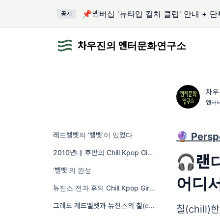
📌멤버십 '뉴타입 컬처 클럽' 안내 + 
공지
차우진의 엔터문화연구소
차우
엔터
레드벨벳의 ‘벨벳’이 있었다
🔮 Persp
2010년대 후반의 Chill Kpop Girl Group Songs
🎧랜
‘벨벳’의 완성
어디서
뉴진스 전과 후의 Chill Kpop Girl Group Songs
그래도 레드벨벳과 뉴진스의 칠(chill)함이 다른 점은
칠(chil