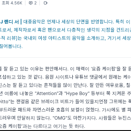
조회 4.56K
|
2
|
J 랜디 서 |
대중음악은 언제나 세상의 단면을 반영합니다. 특히 이
트로서, 제작자로서 혹은 팬으로서 다층적인 생각의 지점을 건드리
사적 리뷰]는 국내외 여성 아티스트의 음악을 소개하고, 거기서 세
 짚어봅니다.
 잘 듣고 있는 이유는 편안해서다. 이 매력이 ‘요즘 케이팝’을 잘 
섭하고 있는 것 같다. 음원 사이트나 유튜브 댓글에서 원래는 케이
스는 잘 듣고 있다는 흔적들을 많이 만난다. 잘 만든 여유로움, 칠(c
여름에 내놓은 "Attention"과 "Hype Boy" 등부터 쭉 지켜온 
Ditto"는 잰걸음 같은 브레이크 비트가 들어 있을지언정 그위에는
부드러운 패드와 자연스러운 호흡의 보컬이 얹혔다. 가사에도 별 파
러우며 안달하지 않는다. "OMG"도 마찬가지다. 사람들은 뉴진스
이 ‘요즘 케이팝’과는 다르다고 여기는 듯 하다.