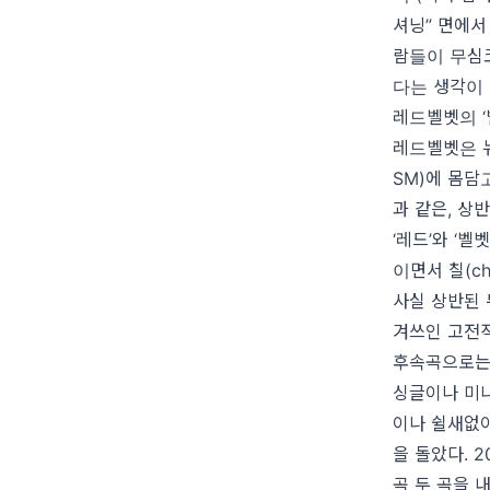
셔닝” 면에서
람들이 무심
다는 생각이 
레드벨벳의 ‘
레드벨벳은 
SM)에 몸담
과 같은, 상
‘레드’와 ‘
이면서 칠(ch
사실 상반된 
겨쓰인 고전적
후속곡으로는 
싱글이나 미니
이나 쉴새없
을 돌았다. 
곡 두 곡을 