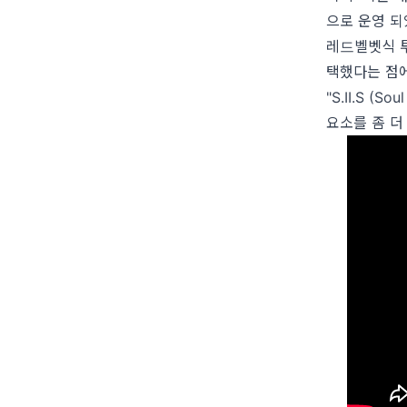
으로 운영 되
레드벨벳식 투
택했다는 점에 
"S.II.S 
요소를 좀 더