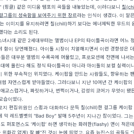
" (핑클) 같은 미디움 템포의 곡들을 내놓았는데, 이러다보니
칠(ch
 걸그룹의 성숙함을 보여주기 위한 장르
라는 인식이 생겼다. 이 말은
는 이미지를 유지하려면 칠(chill)하기 보다는 에너제틱한 무드의
했다는 소리도 된다.
소녀시대 같은 2세대부터는 앨범이나 EP의 타이틀곡이라면 어느 
 함이 당연해졌다. 아이돌 시장이 치열해지면서 이런 경향성은 더
)한 곡들은 대부분 앨범의 수록곡에 머물렀고, 프로모션에 전면에 나서
무대에 올린다 해도 정식 타이틀곡이 아니라 아이돌의 보컬 실력이
 위한 부속적인 위치였다. 케이팝을 만드는 사람들도, 향유하는 팬
럼 자연스럽게 받아들였다. 그러다보니 지난 10여년 간 케이팝의
 애교스럽거나, 짜릿하거나, 번쩍이거나, 감성의 코어가 무엇이 됐
 모습이었다.
지 편집위원인 스큅과 대화하다 문득 칠(chill)한 걸그룹 케이팝
에 막 레드벨벳의 "Bad Boy" 발매 5주년이 지나간 참이었다. 그는 
곡도 퍼포먼스도 ‘케이팝’ 하면 생각하는 화려한(flashy) 면이 적은
과 위화감 없게) 잘 빠”진 것이 눈에 띄었고, 요즘 뉴진스의 곡들도 