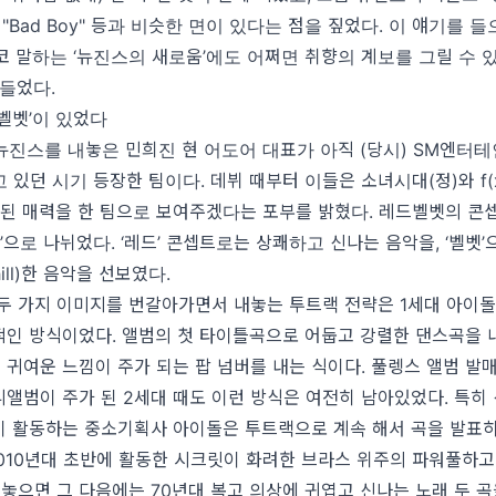
 "Bad Boy" 등과 비슷한 면이 있다는 점을 짚었다. 이 얘기를 
코 말하는 ‘뉴진스의 새로움’에도 어쩌면 취향의 계보를 그릴 수 
들었다.
벨벳’이 있었다
뉴진스를 내놓은 민희진 현 어도어 대표가 아직 (당시) SM엔터
고 있던 시기 등장한 팀이다. 데뷔 때부터 이들은 소녀시대(정)와 f(x
반된 매력을 한 팀으로 보여주겠다는 포부를 밝혔다. 레드벨벳의 콘
벨벳’으로 나뉘었다. ‘레드’ 콘셉트로는 상쾌하고 신나는 음악을, ‘벨벳
ill)한 음악을 선보였다.
두 가지 이미지를 번갈아가면서 내놓는 투트랙 전략은 1세대 아이돌
인 방식이었다. 앨범의 첫 타이틀곡으로 어둡고 강렬한 댄스곡을 
귀여운 느낌이 주가 되는 팝 넘버를 내는 식이다. 풀렝스 앨범 발
앨범이 주가 된 2세대 때도 이런 방식은 여전히 남아있었다. 특히
이 활동하는 중소기획사 아이돌은 투트랙으로 계속 해서 곡을 발표하
2010년대 초반에 활동한 시크릿이 화려한 브라스 위주의 파워풀하고
내놓으면 그 다음에는 70년대 복고 의상에 귀엽고 신나는 노래 두 곡