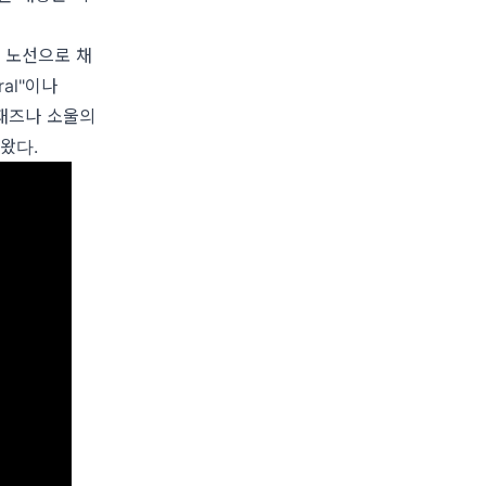
인 노선으로 채
al"이나
 쿨재즈나 소울의
왔다.