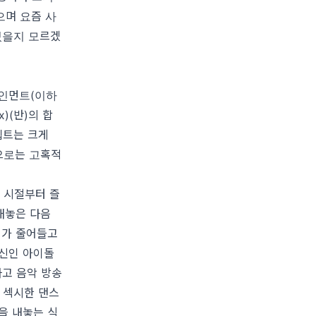
들으며 요즘 사
있을지 모르겠
테인먼트(이하
)(반)의 합
셉트는 크게
’으로는 고혹적
 시절부터 즐
내놓은 다음
매가 줄어들고
 신인 아이돌
고 음악 방송
 섹시한 댄스
을 내놓는 식