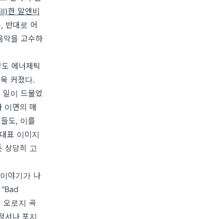
ill)한 알앤비
, 반대로 어
 음악을 고수하
정도 에너제틱
욱 커졌다.
는 일이 드물었
나 이면의 매
들도, 이를
 대표 이미지
든 상당히 고
 이야기가 나
"Bad
데 오로지 곡
“정서나 포지