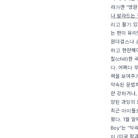
라가면 "영원
나 발라드는
리고 활기 있
는 편이 유리
원더걸스나 
하고 현란해야
칠(chill
다. 어쩌다 
력을 보여주기
약속된 문법처
란 강하거나,
양된 과잉의
최근 아이돌로
왔다. 1월 말
Boy"는 “악
이 (미국 팝