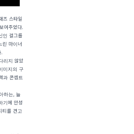
한 재즈 스타일
 보여주었다.
후 신인 걸그룹
느린 마이너
.
다리지 않았
 이미지의 구
력과 콘셉트
아하는, 늘
명하기에 안성
덴티티를 견고