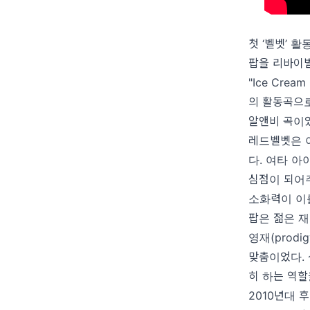
첫 ‘벨벳’ 활
팝을 리바이벌
"Ice Cre
의 활동곡으로
알앤비 곡이었
레드벨벳은 
다. 여타 아
심점이 되어
소화력이 이
팝은 젊은 
영재(prod
맞춤이었다. 
히 하는 역할
2010년대 후반