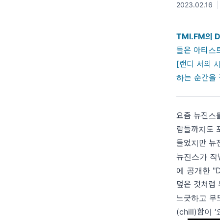
2023.02.16
|
TMI.FM의 D
들은 아티스
[랜디 서의 
하는 순간을
요즘 뉴진스를
람들까지도 포
들었지만 뉴진
뉴진스가 작년 
에 공개한 "
덮은 것처럼 
느긋하고 부드
(chill)함