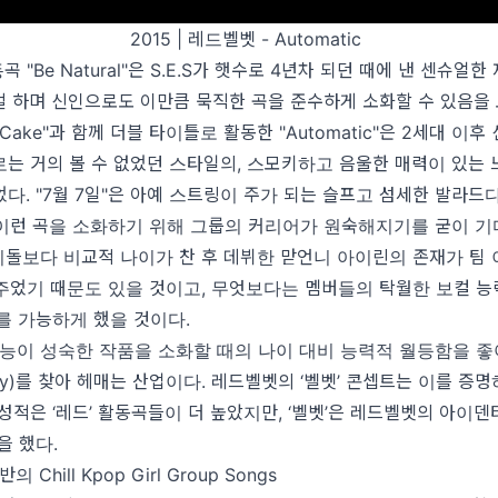
2015 | 레드벨벳 - Automatic
동곡 "Be Natural"은 S.E.S가 햇수로 4년차 되던 때에 낸 센슈얼
 하며 신인으로도 이만큼 묵직한 곡을 준수하게 소화할 수 있음을
am Cake"과 함께 더블 타이틀로 활동한 "Automatic"은 2세대 이
는 거의 볼 수 없었던 스타일의, 스모키하고 음울한 매력이 있는 
다. "7월 7일"은 아예 스트링이 주가 되는 슬프고 섬세한 발라드다
이런 곡을 소화하기 위해 그룹의 커리어가 원숙해지기를 굳이 기
이돌보다 비교적 나이가 찬 후 데뷔한 맏언니 아이린의 존재가 팀
주었기 때문도 있을 것이고, 무엇보다는 멤버들의 탁월한 보컬 능
를 가능하게 했을 것이다.
재능이 성숙한 작품을 소화할 때의 나이 대비 능력적 월등함을 좋
igy)를 찾아 헤매는 산업이다. 레드벨벳의 ‘벨벳’ 콘셉트는 이를 증
성적은 ‘레드’ 활동곡들이 더 높았지만, ‘벨벳’은 레드벨벳의 아이
을 했다.
의 Chill Kpop Girl Group Songs