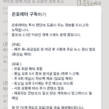
아이폰 판매 저조 등 오늘의 경제 뉴스
은퇴 호소인의 경제 뉴스. 나스닥
(19,060.48) ▼0.6% S&P 500 (5,998.74)
은호레터 구독하기
▼0.38%
2024.11.28
·
아침 뉴스 정리
·
조회 484
은호레터는 투자 판단에 도움이 되는 정보를 드리고자
노력합니다.
다른 뉴스레터
팔로워 2.2만 이상인 경제 스레드 운영 중입니다.
[은호레터]구글 양자 컴퓨팅 칩 발표, 엔
[무료]
- 매주 화~토요일은 장 마감 후 시황과 주요 뉴스 정리 발송
비디아 중국 반독점 조사 직면 등 오늘의
(휴장일 제외)
경제 뉴스
은퇴 호소인의 경제 뉴스. 나스닥 (19,736.69)
▼0.62% S&P 500 (6,052.85) ▼0.61%
[유료 ]
- 무료 회원 혜택 포함
2024.12.10
·
아침 뉴스 정리
·
조회 407
- 평일 오후 5시 종목 분석글 발송 (하루 1~2개)
- 주 6회 데일리 차트팩 제공 (일요일 제외)
[은호레터]퀄컴-Arm 소송 시작, 록히드
- 토요일 오후 5시에는 주간 매크로 브리핑
- 시장 상황에 따라 추가 콘텐츠 발송
마틴 AI 자회사 설립 등 오늘의 경제 뉴스
- 제공되는 컨텐츠의 질과 양은 계속해서 업그레이드 될
은퇴 호소인의 경제 뉴스. 나스닥 (20,173.89)
예정
▲1.24% S&P 500 (6,074.08) ▲0.38%
월 약 70개 정도의 유료/무료 글을 제공해드립니다.