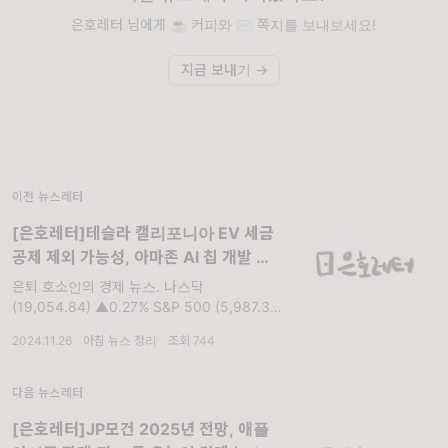
은호레터 님에게 ☕️ 커피와 ✉️ 쪽지를 보내보세요!
지금 보내기 →
이전 뉴스레터
[은호레터]테슬라 캘리포니아 EV 세금
공제 제외 가능성, 아마존 AI 칩 개발 등
오늘의 경제 뉴스
은퇴 호소인의 경제 뉴스. 나스닥
(19,054.84) ▲0.27% S&P 500 (5,987.37)
▲0.3%
2024.11.26
·
아침 뉴스 정리
·
조회 744
다음 뉴스레터
[은호레터]JP모건 2025년 전망, 애플