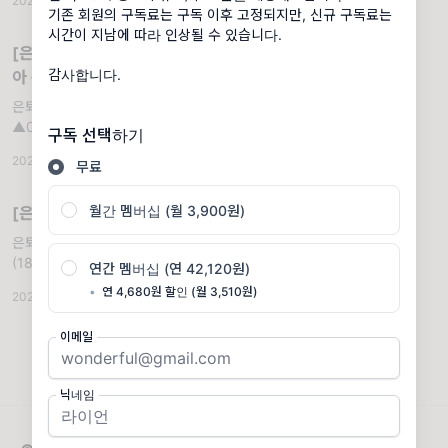
2024.12.17
·
아침 뉴스 정리
·
조회 453
기존 회원의 구독료는 구독 이후 고정되지만, 신규 구독료는
시간이 지남에 따라 인상될 수 있습니다.
[은호레터] 엔비디아 실적 예상, 엔비디
감사합니다.
아 구글과 양자 컴퓨팅 개발 등 오늘의 경
제 뉴스
은퇴 호소인의 경제 뉴스. 나스닥 (18,791.81)
▲0.6% S&P 500 (5,893.62) ▲0.39%
구독 선택하기
2024.11.19
·
아침 뉴스 정리
·
조회 421
무료
월간 멤버십 (월 3,900원)
[은호레터]24.11.07 아침 경제 뉴스
은퇴 호소인의 경제 뉴스. 나스닥
(18,983.46) ▲2.95% S&P 500
연간 멤버십 (연 42,120원)
(5,929.04) ▲2.53%
•
연 4,680원 할인 (월 3,510원)
2024.11.07
·
아침 뉴스 정리
·
조회 567
이메일
닉네임