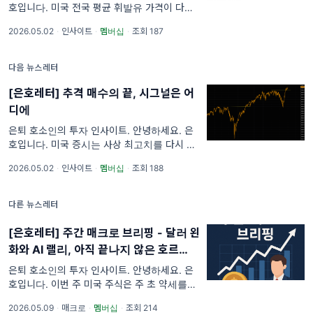
호입니다. 미국 전국 평균 휘발유 가격이 다시
갤런당 4달러를 넘어섰습니다. 근원 PCE가 끈
2026.05.02
·
인사이트
·
멤버십
·
조회 187
적하게 버티는 사이, 하위 소득계층의 가처분소
득과 재량지출 여력은 미국
다음 뉴스레터
[은호레터] 추격 매수의 끝, 시그널은 어
디에
은퇴 호소인의 투자 인사이트. 안녕하세요. 은
호입니다. 미국 증시는 사상 최고치를 다시 쓰
고 있지만, 신고가가 나오는 날에도 하락 종목
2026.05.02
·
인사이트
·
멤버십
·
조회 188
이 상승 종목을 웃도는 장면이 반복되고 있습니
다. 지수의 강도와 시장 내부의
다른 뉴스레터
[은호레터] 주간 매크로 브리핑 - 달러 완
화와 AI 랠리, 아직 끝나지 않은 호르무즈
리스크
은퇴 호소인의 투자 인사이트. 안녕하세요. 은
호입니다. 이번 주 미국 주식은 주 초 약세를 딛
고 주 후반으로 갈수록 상승 폭을 키웠습니다.
2026.05.09
·
매크로
·
멤버십
·
조회 214
S&P500과 나스닥은 모두 주간 기준으로 올랐