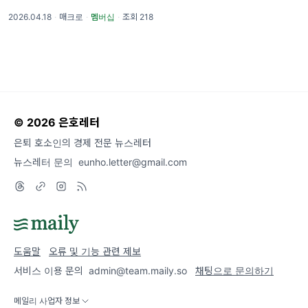
4.25%로 내려왔고, S&P500은 같은 날
2026.04.18
·
매크로
·
멤버십
·
조회 218
7,126.1로 신고가를 경신했습니다. 나스닥은 주
간 다섯 거래일 모두 상
© 2026 은호레터
은퇴 호소인의 경제 전문 뉴스레터
뉴스레터 문의
eunho.letter@gmail.com
도움말
오류 및 기능 관련 제보
서비스 이용 문의
admin@team.maily.so
채팅으로 문의하기
메일리 사업자 정보