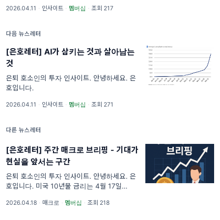
파에 실패하고 다시 레인지 안으로 복귀했습니
2026.04.11
·
인사이트
·
멤버십
·
조회 217
다. 금리 수준만 보면 수주간의 변동이 원점으
로 돌아온 것처럼 보이지만, 채
다음 뉴스레터
[은호레터] AI가 삼키는 것과 살아남는
것
은퇴 호소인의 투자 인사이트. 안녕하세요. 은
호입니다.
2026.04.11
·
인사이트
·
멤버십
·
조회 271
다른 뉴스레터
[은호레터] 주간 매크로 브리핑 - 기대가
현실을 앞서는 구간
은퇴 호소인의 투자 인사이트. 안녕하세요. 은
호입니다. 미국 10년물 금리는 4월 17일
4.25%로 내려왔고, S&P500은 같은 날
2026.04.18
·
매크로
·
멤버십
·
조회 218
7,126.1로 신고가를 경신했습니다. 나스닥은 주
간 다섯 거래일 모두 상