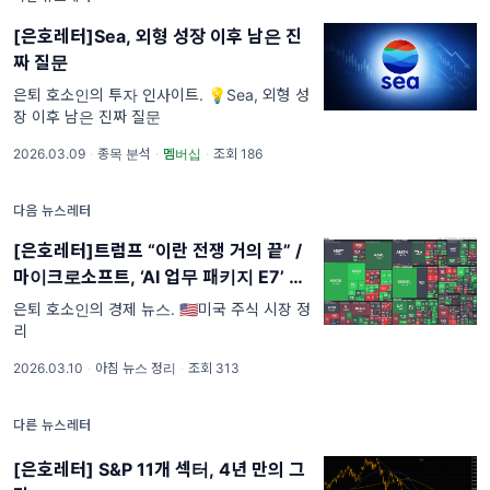
[은호레터]Sea, 외형 성장 이후 남은 진
짜 질문
은퇴 호소인의 투자 인사이트. 💡Sea, 외형 성
장 이후 남은 진짜 질문
2026.03.09
·
종목 분석
·
멤버십
·
조회 186
다음 뉴스레터
[은호레터]트럼프 “이란 전쟁 거의 끝” /
마이크로소프트, ‘AI 업무 패키지 E7’ 출
시 / 오픈AI, AI 보안 스타트업 인수 등 오
은퇴 호소인의 경제 뉴스. 🇺🇸미국 주식 시장 정
늘의 경제 뉴스
리
2026.03.10
·
아침 뉴스 정리
·
조회 313
다른 뉴스레터
[은호레터] S&P 11개 섹터, 4년 만의 그