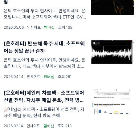
림
은퇴 호소인의 투자 인사이트. 안녕하세요. 은
호입니다. 미국 소프트웨어 섹터 ETF인 IGV가
4월 23일 만들어진 갭 하락을 모두 메우고 단
2026.05.06
·
인사이트
·
멤버십
·
조회 165
기 하락 추세선까지 돌파했습니다. 위쪽으로는
100일선과 200일선이
[은호레터] 반도체 독주 시대, 소프트웨
어는 정말 끝난 걸까
은퇴 호소인의 투자 인사이트. 안녕하세요. 은
호입니다. 테크 섹터 내부에서 반도체와 소프트
웨어의 성과가 극단적으로 갈라지고 있습니다.
2026.04.14
·
인사이트
·
멤버십
·
조회 261
반도체 ETF SOXX는 12개월 수익률 108%로
사상 최고치를 경신한 반
[은호레터]데일리 차트팩 - 소프트웨어
선별 전략, 자사주 매입 둔화, 전력 병목
수혜
📈데일리 차트팩 - 소프트웨어 선별 전략, 자
사주 매입 둔화, 전력 병목 수혜
2026.02.14
·
인사이트
·
멤버십
·
조회 213