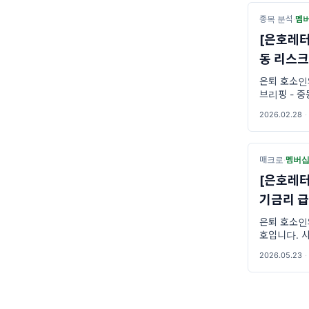
종목 분석
·
멤
[은호레터
동 리스크
은퇴 호소인
브리핑 - 
2026.02.28
·
매크로
·
멤버
[은호레터
기금리 급
은퇴 호소인
호입니다. 
만이 아니었
2026.05.23
·
간을 시험했
며, 투자자