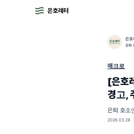
은호레터
은호
은퇴 
매크로
[은호
경고,
은퇴 호소
2026.03.28