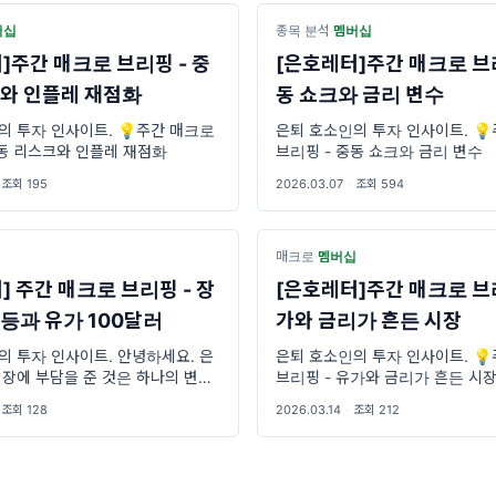
버십
종목 분석
·
멤버십
]주간 매크로 브리핑 - 중
[은호레터]주간 매크로 브리
와 인플레 재점화
동 쇼크와 금리 변수
의 투자 인사이트. 💡주간 매크로
은퇴 호소인의 투자 인사이트. 
중동 리스크와 인플레 재점화
브리핑 - 중동 쇼크와 금리 변수
조회 195
2026.03.07
·
조회 594
십
매크로
·
멤버십
] 주간 매크로 브리핑 - 장
[은호레터]주간 매크로 브리
등과 유가 100달러
가와 금리가 흔든 시장
의 투자 인사이트. 안녕하세요. 은
은퇴 호소인의 투자 인사이트. 
시장에 부담을 준 것은 하나의 변수
브리핑 - 유가와 금리가 흔든 시
습니다. 장기금리는 다시 높은 구
조회 128
2026.03.14
·
조회 212
고, 유가는 물가 우려를 자극했으
들은 연준이 이 상황을