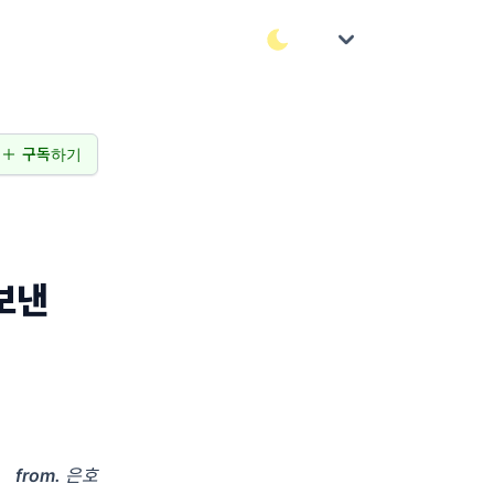
구독하기
보낸
from.
은호