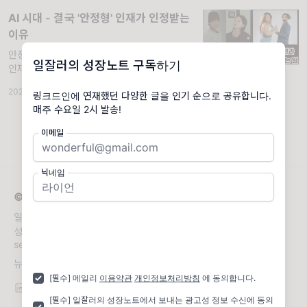
AI 시대 - 결국 '안정형' 인재가 인정받는
이유
안정형 인재 특징, AI 시대에 왜 뜨는지, 안정형
일잘러의 성장노트 구독하기
인재가 되는 법. * 오늘은 페낭 한달살이 특별
판! 페낭에 오니.. 글감이 안떠올라요!
2026.06.05
·
AI 일잘러
·
조회 1.32K
·
댓글 1
링크드인에 연재했던 다양한 글을 인기 순으로 공유합니다.
이메일
닉네임
© 2026 일잘러의 성장노트
일 잘하기로 소문난 15년차 마케터의 마케팅+데이터+AI+직장생활
성장 인사이트를 공유합니다. 💌강의/컨설팅 문의:
seulki.kang@kakao.com
뉴스레터 문의
seulki.kang@kakao.com
[필수] 메일리
이용약관
개인정보처리방침
에 동의합니다.
[필수] 일잘러의 성장노트에서 보내는 광고성 정보 수신에 동의