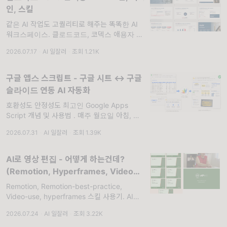
인, 스킬
같은 AI 작업도 고퀄리티로 해주는 똑똑한 AI
워크스페이스. 클로드코드, 코덱스 애용자 분들
이 종종 이야기합니다. 스킬, 에이전트 셋팅에
2026.07.17
·
AI 일잘러
·
조회 1.21K
따라 결과물이 크게 달라지는데, 그냥 내재화할
수는 없나요? 저는 젠스파크가 그 역할을 지금
해주고 있
구글 앱스 스크립트 - 구글 시트 ↔️ 구글
슬라이드 연동 AI 자동화
호환성도 안정성도 최고인 Google Apps
Script 개념 및 사용법 . 매주 월요일 아침, 똑
같은 일 반복하고 계시지 않나요? 구글 슬라이
2026.07.31
·
AI 일잘러
·
조회 1.39K
드 열고, 구글 시트 열고, 최신 숫자 복사해서
붙여넣고, 달성률 다시 계산하고, 코멘트 고치
고... 저도 오랫동
AI로 영상 편집 - 어떻게 하는건데?
(Remotion, Hyperframes, Video-
use 스킬 사용기)
Remotion, Remotion-best-practice,
Video-use, hyperframes 스킬 사용기. AI로
영상 편집을 자동화했다는 얘기가 솔솔 들립니
2026.07.24
·
AI 일잘러
·
조회 3.22K
다. 과연 딸깍일까? 싶었는데 딸깍까지는 아니
고 따알깍은 되겠더라고요!!