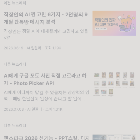
이전 뉴스레터
직장인의 AI 찐 고민 6가지 - 2천명의 9
개월 단톡방 메시지 분석
직장인은 정말 AI에 대체될까봐 고민하고 있을
까?
2026.06.19
·
AI 일잘러
·
조회 1.19K
다음 뉴스레터
AI에게 구글 포토 사진 직접 고르라고 하
기 - Photo Picker API
AI에게 어디까지 맡길 수 있을지는 상상력의 영
역... 페낭 한달살이 일정이 끝나고 할 일이 있
었습니다. 바로 아이가 공부를 지원 받은 페낭
2026.07.08
·
AI 일잘러
·
조회 1.31K
스트레이츠 국제학교와 약속한대로, SEO 블로
그와 홍보 영상 편집을 진행해야 했는데요.
다른 뉴스레터
젠스파크 2026 신기능 - PPT스킬, 디자