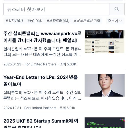
#일간 (161)
#VC (44)
#스타트업 (43)
#실리콘밸리 (35)
더보기
#주간 (33)
#경제 (14)
#투자 (14)
#주실밸 투자위원회 (11)
주간 실리콘밸리는 www.ianpark.vc로
이사를 갑니다! 감사했습니다, 메일리!
실리콘밸리 VC가 본 이 주의 트렌드. 본 커뮤니
티의 모든 내용은 대중에게 공개된 정보를 기반
으로한 개인적인 의견이며 투자에 대한 조언이
2025.01.23
·
For Limited Partners
·
조회 5.63K
아닌 전반적인 미국의 시장, VC, 스타트업, 기
술 트렌드와 그에 대한 개인적인
Year-End Letter to LPs: 2024년을
돌아보며
실리콘밸리 VC가 본 이 주의 트렌드. 주간 실리
콘밸리는 섭스택으로 이사하였습니다. 아래 링
크 참고해주세요! 본 커뮤니티의 모든 내용은
2024.12.31
·
For Limited Partners
·
조회 5.91K
대중에게 공개된 정보를 기반으로한 개인적인
의견이며 투자에 대한 조언이 아닌 전반적
2025 UKF 82 Startup Summit에 여
러분을 초대합니다!