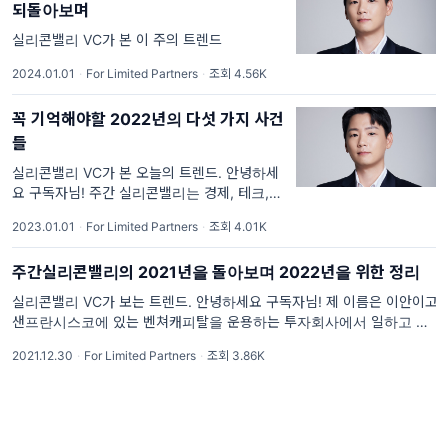
되돌아보며
실리콘밸리 VC가 본 이 주의 트렌드
2024.01.01
·
For Limited Partners
·
조회 4.56K
꼭 기억해야할 2022년의 다섯 가지 사건
들
실리콘밸리 VC가 본 오늘의 트렌드. 안녕하세
요 구독자님! 주간 실리콘밸리는 경제, 테크, 스
타트업, 부동산, 재정적 자유, 비지니스에 관한
2023.01.01
·
For Limited Partners
·
조회 4.01K
정보들을 함께 토론하면서 제가 배워가는 목적
으로 운영되고 있습니다. 그
주간실리콘밸리의 2021년을 돌아보며 2022년을 위한 정리
실리콘밸리 VC가 보는 트렌드. 안녕하세요 구독자님! 제 이름은 이안이고
샌프란시스코에 있는 벤쳐캐피탈을 운용하는 투자회사에서 일하고 있습
니다. 주로 빅데이터(!)를 이용하여 정량화된 투자를 집행하고 있으며
2021.12.30
·
For Limited Partners
·
조회 3.86K