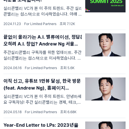
실리콘밸리 VC가 본 이 주의 트렌드. 주간 실리
콘밸리는 섭스택으로 이사하였습니다. 아래 링
크 참고해주세요! 본 커뮤니티의 모든 내용은
2024.11.23
·
For Limited Partners
·
조회 7.12K
대중에게 공개된 정보를 기반으로한 개인적인
의견이며 투자에 대한 조언이 아닌 전반적
끝없이 올라가는 A.I. 밸류에이션, 정답은
오히려 A.I. 창업? Andrew Ng 서울
A.I. Day; 한국판 All-in Podcast: "테크
주간실리콘밸리 구독자를 위한 업데이트. 주간
원정대" 유튜브 런칭; 주실밸 마피아를 모
실리콘밸리는 섭스택으로 이사하였습니다. 아
래 링크 참고해주세요! 안녕하세요 구독자님!
집합니다!
2024.06.16
·
For Limited Partners
·
조회 5.6K
주간 실리콘밸리는 경제, 테크, 스타트업, 부동
산, 재정적 자유, 비지니스에 관한
이직 신고, 유튜브 1만뷰 달성, 한국 방문
(feat. Andrew Ng), 홈페이지
(Slashpage), 영문 블로그
실리콘밸리 VC가 본 이 주의 트렌드. 안녕하세
요 구독자님! 주간 실리콘밸리는 경제, 테크, 스
타트업, 부동산, 재정적 자유, 비지니스에 관한
2024.05.18
·
For Limited Partners
·
조회 6.68K
정보들을 함께 토론하면서 제가 배워가는 목적
으로 평생 무료로 운영되고
Year-End Letter to LPs: 2023년을