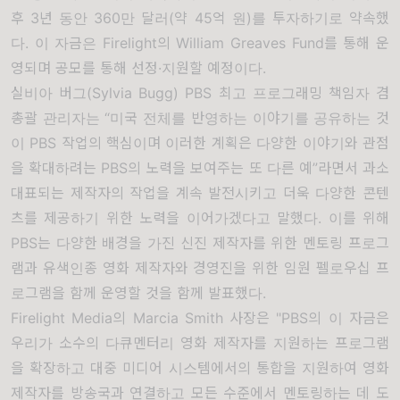
후
3
년 동안
360
만 달러
(
약
45
억 원
)
를 투자하기로 약속했
다
.
이 자금은
Firelight
의
William Greaves Fund
를 통해 운
영되며 공모를 통해 선정
·
지원할 예정이다
.
실비아 버그
(Sylvia Bugg) PBS
최고 프로그래밍 책임자 겸
총괄 관리자는
“
미국 전체를 반영하는 이야기를 공유하는 것
이
PBS
작업의 핵심이며 이러한 계획은 다양한 이야기와 관점
을 확대하려는
PBS
의 노력을 보여주는 또 다른 예
”
라면서 과소
대표되는 제작자의 작업을 계속 발전시키고 더욱 다양한 콘텐
츠를 제공하기 위한 노력을 이어가겠다고 말했다
.
이를 위해
PBS
는 다양한 배경을 가진 신진 제작자를 위한 멘토링 프로그
램과 유색인종 영화 제작자와 경영진을 위한 임원 펠로우십 프
로그램을 함께 운영할 것을 함께 발표했다
.
Firelight Media
의
Marcia Smith
사장은
"PBS
의 이 자금은
우리가 소수의 다큐멘터리 영화 제작자를 지원하는 프로그램
을 확장하고 대중 미디어 시스템에서의 통합을 지원하여 영화
제작자를 방송국과 연결하고 모든 수준에서 멘토링하는 데 도