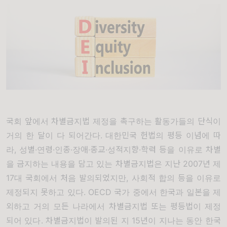
국회 앞에서 차별금지법 제정을 촉구하는 활동가들의 단식이
거의 한 달이 다 되어간다
.
대한민국 헌법의 평등 이념에 따
라
,
성별
·
연령
·
인종
·
장애
·
종교
·
성적지향
·
학력 등을 이유로 차별
을 금지하는 내용을 담고 있는 차별금지법은 지난
2007
년 제
17
대 국회에서 처음 발의되었지만
,
사회적 합의 등을 이유로
제정되지 못하고 있다
. OECD
국가 중에서 한국과 일본을 제
외하고 거의 모든 나라에서 차별금지법 또는 평등법이 제정
되어 있다
.
차별금지법이 발의된 지
15
년이 지나는 동안 한국