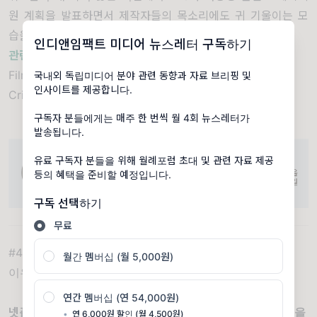
원 계획을 발표하면서 제작자들의 목소리에도 귀 기울이는 모
습을 보였다는 평가다
.
인디앤임팩트 미디어 뉴스레터 구독하기
관련 기사 보기
Filmmakers Condemn Lack of Diversity at PBS and
국내외 독립미디어 분야 관련 동향과 자료 브리핑 및
인사이트를 제공합니다.
Critique Overreliance on Ken Burns, April 6, 2021
구독자 분들에게는 매주 한 번씩 월 4회 뉴스레터가
발송됩니다.
유료 구독자 분들을 위해 월례포럼 초대 및 관련 자료 제공
등의 혜택을 준비할 예정입니다.
구독 선택하기
무료
#4. [특집] 넷플릭스가 다양성, 포용성에 베팅하는
월간 멤버십 (월 5,000원)
이유 - 넷플릭스 포용성 보고서 리뷰
연간 멤버십 (연 54,000원)
넷플릭스의 콘텐츠는 세계의 다양성을 제대로 대변하고 있을
•
연 6,000원 할인 (월 4,500원)