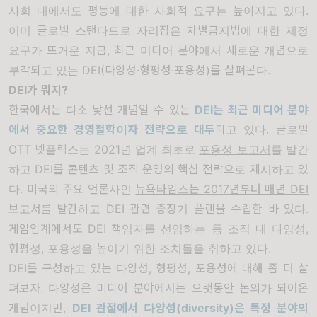
사회 내에서도 평등에 대한 사회적 요구는 높아지고 있다
.
이미 글로벌 스탠다드로 자리잡은 차별금지법에 대한 제정
요구가 뜨거운 지금
,
최근 미디어 분야에서 새로운 개념으로
부각되고 있는
DEI(
다양성
·
형평성
·
포용성
)
를 살펴본다
.
DEI
가 뭐지
?
한국에서는 다소 낯선 개념일 수 있는
DEI
는 최근 미디어 분야
에서 중요한 경영철학이자 전략으로 대두
되고 있다. 글로벌
OTT 넷플릭스는 2021년 업계 최초로
포용성 보고서
를 발간
하고 DEI를 콘텐츠 및 조직 운영의 핵심 전략으로 제시하고 있
다. 미국의 주요 언론사인
뉴욕타임스는
2017
년부터 매년
DEI
보고서를 발간
하고 DEI 관련 중장기 플랜을 수립한 바 있다.
게임업계에서도
DEI
책임자를 선임
하는 등 조직 내 다양성,
형평성, 포용성을 높이기 위한 조치들을 취하고 있다.
DEI를 구성하고 있는 다양성, 형평성, 포용성에 대해 좀 더 살
펴보자. 다양성은 미디어 분야에서는 오랫동안 논의가 되어온
개념이지만,
DEI 관점에서
다양성
(diversity)
은 특정 분야의