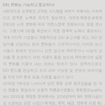
DEI,
변화는 가능하고 필요하다
!
사회적으로 오랫동안 고착된 시스템을 바꾸기 위해서는 지속적
이고 엄격한 노력과 조치가 필요하다
.
다양성
·
형평성
·
공정성
(DEI)
은 사회 변화에 따라
‘
자연스럽게
’
진화하지는 않을 것이
다
.
그렇기에
DEI
를 확산하기 위한 정책적 노력이 중요하다
.
거대 미디어 기업들이 자발적으로
DEI
보고서를 내고
, DEI
담
당자를 선임하는 등의 변화들이 고무적이지만
,
이러한 보고
서들이 현재적 진단이나 선언 정도에 머무르거나 사업적 성
과를 잘 포장하기 위한 개념적 활용 정도에 머무른다면 실질
적 변화를 이끌어 내는 것에는 한계가 있다
.
정책적으로도
DEI
펀드를 편성하고 조직 내부 구성원 및 콘텐츠 제작자들
을 위한
DEI
훈련 등을 지원할 필요가 있다
.
2010
년
116
개로 나뉘어져 있던 평등 관련 법규정들을 한 개
의 법률로 통합하여 포괄적 차별금지법률인 평등법
(Equality
Act 2010)
을 제정한 영국에서는
2016
년부터
BFI
영화기금으
로 지원하는 모든 사업
(
기획개발
,
제작
,
배급
,
영화제 지원 등
)