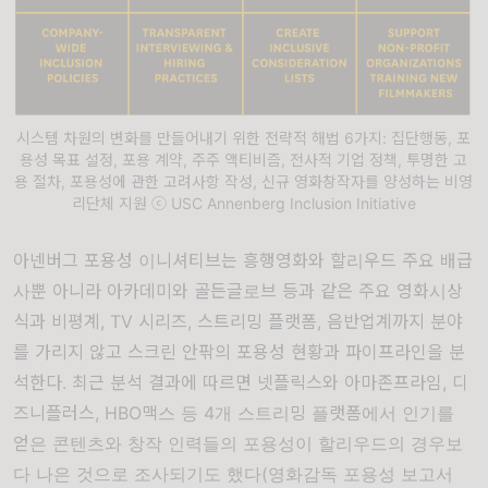
시스템 차원의 변화를 만들어내기 위한 전략적 해법 6가지: 집단행동, 포
용성 목표 설정, 포용 계약, 주주 액티비즘, 전사적 기업 정책, 투명한 고
용 절차, 포용성에 관한 고려사항 작성, 신규 영화창작자를 양성하는 비영
리단체 지원 ⓒ USC Annenberg Inclusion Initiative
아넨버그 포용성 이니셔티브는 흥행영화와 할리우드 주요 배급
사뿐 아니라 아카데미와 골든글로브 등과 같은 주요 영화시상
식과 비평계
, TV
시리즈
,
스트리밍 플랫폼
,
음반업계까지 분야
를 가리지 않고 스크린 안팎의 포용성 현황과 파이프라인을 분
석한다
.
최근 분석 결과에 따르면 넷플릭스와 아마존프라임
,
디
즈니플러스
, HBO
맥스 등
4
개 스트리밍 플랫폼에서 인기를
얻은 콘텐츠와 창작 인력들의 포용성이 할리우드의 경우보
다 나은 것으로 조사되기도 했다
(
영화감독 포용성 보고서