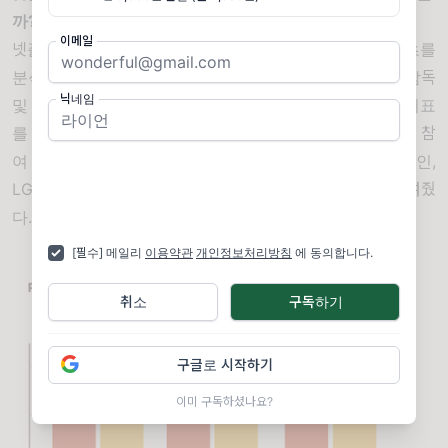
까
?
이메일
넷플릭스는
2021
년
2
월
,
오리지널 영화 및 시리즈 콘텐츠를
분석한 다양성 보고서를 발간했다
.
이 보고서는 배역
,
감독
닉네임
및 핵심 인력의 성별
/
인종
/
장애 등에 대한
22
개 포용성 지표
를 검토했는데
,
타 플랫폼과 비교했을 때 여성 및 흑인의 참
여 비율은 높은 편이었으나 라틴
,
중동
, 선
주민 및 장애인
,
LGBTQ
공동체는 콘텐츠에서 제대로 대변되지 못함을 보여줬
다
.
[필수] 메일리
이용약관
개인정보처리방침
에 동의합니다.
취소
구독하기
구글로 시작하기
이미 구독하셨나요?