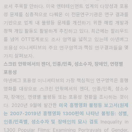
로서 주목할 만하다. 미국 엔터테인먼트 업계의 다양성과 포용
성 문제를 심층적으로 다뤄온 이 전문연구기관은 연구 결과를
기반으로 업계 내 불평등 문제를 개선하기 위한 해법 개발과
정책 개입 활동도 활발하게 추진하고 있다. 최근에는 할리우드
를 넘어 OTT업계로도 조사 영역을 넓히고 있는데 아넨버그
포용성 이니셔티브의 주요 연구영역과 핵심 연구결과들을 몇
가지 살펴보자.
스크린 안팎에서의 젠더
,
인종
/
민족
,
성소수자
,
장애인
,
연령별
포용성
아넨버그 포용성 이니셔티브의 가장 핵심적인 연구영역은 흥행
영화를 대상으로 스크린 안팎에서의 젠더, 인종/민족, 성소수
자, 장애인, 연령별 불평등 또는 포용성 현황을 조사하는 것이
다. 2020년 9월에 발간한
미국 흥행영화 불평등 보고서
(
원제
는
2007-2019
년 흥행영화
1300
편에 나타난 불평등
:
성별
,
인종
/
민족별
,
성소수자 및 장애인의 묘사 검토
Inequality in
1,300 Popular Films: Examining Portrayals of Gender,