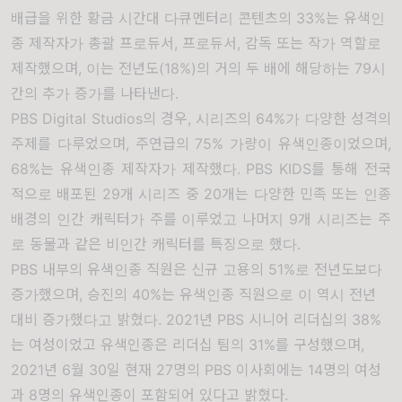
배급을 위한 황금 시간대 다큐멘터리 콘텐츠의
33%
는 유색인
종 제작자가 총괄 프로듀서
,
프로듀서
,
감독 또는 작가 역할로
제작했으며
,
이는 전년도
(18%)
의 거의 두 배에 해당하는
79
시
간의 추가 증가를 나타낸다
.
PBS Digital Studios
의 경우
,
시리즈의
64%
가 다양한 성격의
주제를 다루었으며
,
주연급의 75% 가량이 유색인종이었으며
,
68%
는 유색인종 제작자가 제작했다
. PBS KIDS
를 통해 전국
적으로 배포된
29
개 시리즈 중
20
개는 다양한 민족 또는 인종
배경의 인간 캐릭터가 주를 이루었고 나머지
9
개 시리즈는 주
로 동물과 같은 비인간 캐릭터를 특징으로 했다
.
PBS
내부의 유색인종 직원은 신규 고용의
51%
로 전년도보다
증가했으며
,
승진의
40%
는 유색인종 직원으로 이 역시 전년
대비 증가했다고 밝혔다
. 2021
년
PBS
시니어 리더십의
38%
는 여성이었고 유색인종은 리더십 팀의
31%
를 구성했으며
,
2021
년
6
월
30
일 현재
27
명의
PBS
이사회에는
14
명의 여성
과
8
명의 유색인종이 포함되어 있다고 밝혔다.