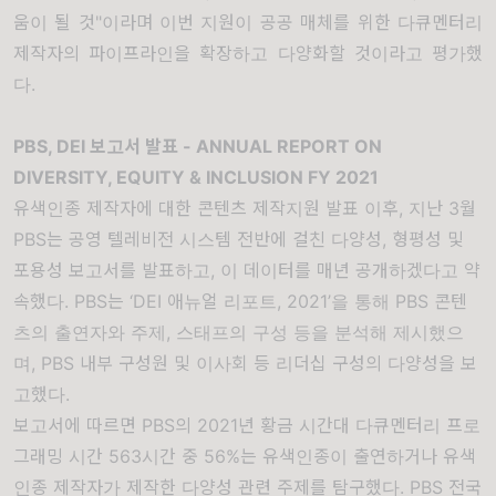
움이 될 것
"
이라며 이번 지원이 공공 매체를 위한 다큐멘터리
제작자의 파이프라인을 확장하고 다양화할 것이라고 평가했
다
.
PBS, DEI
보고서 발표
- ANNUAL REPORT ON
DIVERSITY, EQUITY & INCLUSION FY 2021
유색인종 제작자에 대한 콘텐츠 제작지원 발표 이후
,
지난
3
월
PBS
는 공영 텔레비전 시스템 전반에 걸친 다양성
,
형평성 및
포용성 보고서를 발표하고
,
이 데이터를 매년 공개하겠다고 약
속했다
. PBS
는
‘DEI
애뉴얼 리포트
, 2021’
을 통해
PBS
콘텐
츠의 출연자와 주제
,
스태프의 구성 등을 분석해 제시했으
며
, PBS
내부 구성원 및 이사회 등 리더십 구성의 다양성을 보
고했다
.
보고서에 따르면
PBS
의
2021
년 황금 시간대 다큐멘터리 프로
그래밍 시간
563
시간 중
56%
는 유색인종이 출연하거나 유색
인종 제작자가 제작한 다양성 관련 주제를 탐구했다
. PBS
전국