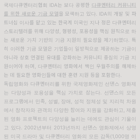
국제다큐멘터리협회
IDA
는 보다 공평한
다큐멘터리 커뮤니티
를 위한 새로운 기금 모델
을 모색하고 있다
. IDA
의 개발 및 파
트너십 이사를 맡고 있는 한국계 미국인 지나 정은 다큐멘터리
스토리텔러를 위해 다양성
,
형평성
,
포용성을 핵심 원칙으로 하
는 새로운 가치 기반의 기금 지원의 필요성을 제기하였다
.
특
히 이러한 기금 모델은 기업들이 일방적으로 제공하는 기금이
아니라 상호 연결된 유대를 강화하는 커뮤니티 중심의 기금 지
원이어야 하며
,
다큐멘터리 영화에서 백인 우월주의를 해체하
는 데 필요한 영화인들에 대한 훈련 지원 등을 포함한다
.
독립영화와 다큐멘터리를 위한 국제영화제인 선댄스 영화제
는 다양성과 포용성을 핵심 가치로 삼는다
.
선댄스의 모든
프로그램에서 민족
,
성별
,
장애
,
성적 정체성 및 지리적 차원
에서 창작자와 관객의 다양한 참여와 지원을 강화하고
,
제출
된 영화 프로젝트의 다양성을 늘리는 데에도 관심이 기울이
고 있다
. 2002
년부터
2013
년까지 선댄스 영화제에서 상영
된 미국 드라마 및 다큐멘터리 영화의 모든 감독
(1,000
명 이