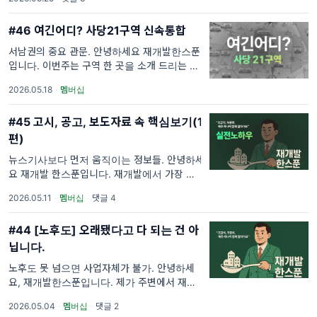
발한스푼이 직접 만나뵙고 들은 내용으로 연재
하는 살아있는 세션이죠. 이번
#46 여긴어디? 사당21구역 신속통합
서남권의 중요 관문. 안녕하세요 재개발한스푼
입니다. 이번주는 구역 한 곳을 소개 드리는 세
션입니다. 바로 투자를 위한 분석이라기보다 구
2026.05.18
·
멤버십
역의 이야기를 뉴스레터 형식으로 차근차근 정
리한 만큼, 구역을 이해
#45 고시, 공고, 보도자료 속 핵심보기(1
편)
뉴스기사보다 먼저 움직이는 정보들. 안녕하세
요 재개발 한스푼입니다. 재개발에서 가장 중요
한 정보는 생각보다 뉴스에 먼저 나오지 않습니
2026.05.11
·
멤버십
·
댓글 4
다. 우리가 뉴스를 접할 시점이면 기자분들이
공고나 고시등을 보고 작성한 것이기 때
#44 [노후도] 오래됐다고 다 되는 건 아
닙니다.
노후도 못 넘으면 사업자체가 불가. 안녕하세
요, 재개발한스푼입니다. 제가 주변에서 재개발
에 대해 물어볼때 가장 많이 듣는 질문이기도
2026.05.04
·
멤버십
·
댓글 2
한데요, "이 동네는 너무 낡아서 당연히 재개발