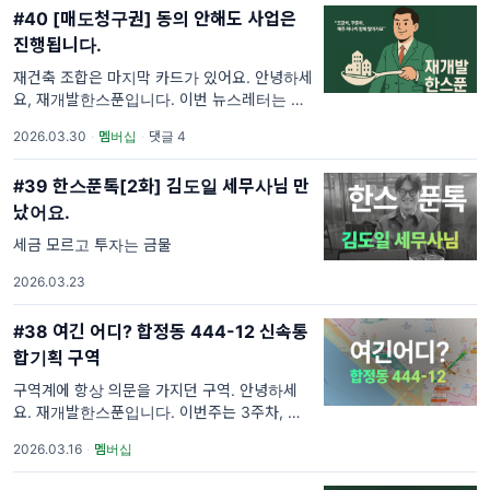
#40 [매도청구권] 동의 안해도 사업은
진행됩니다.
재건축 조합은 마지막 카드가 있어요. 안녕하세
요, 재개발한스푼입니다. 이번 뉴스레터는 1주
차로 재개발 관련 개념에 대해서 알아보고 쉽게
2026.03.30
·
멤버십
·
댓글 4
이해해보는 시간입니다. 저희 재개발한스푼은
그 어떤 재개발 투자자보다 쉽고 간단하
#39 한스푼톡[2화] 김도일 세무사님 만
났어요.
세금 모르고 투자는 금물
2026.03.23
#38 여긴 어디? 합정동 444-12 신속통
합기획 구역
구역계에 항상 의문을 가지던 구역. 안녕하세
요. 재개발한스푼입니다. 이번주는 3주차, 재개
발 진행중인 구역을 1곳 소개해 드리는 주 입니
2026.03.16
·
멤버십
다. 재개발을 공부하다 보면 느끼는 게 있습니
다. 결국 중요한 건 실제 구역을