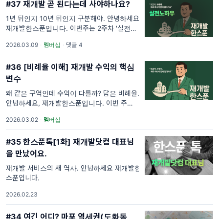
#37 재개발 곧 된다는데 사야하나요?
1년 뒤인지 10년 뒤인지 구분해야. 안녕하세요,
재개발한스푼입니다. 이번주는 2주차 '실전노
하우- 이런 상황에서 이렇게' 편입니다. 이번주
2026.03.09
·
멤버십
·
댓글 4
차는 이론보다는 현장에서 일어나는 상황에서
조금더 몰입감 있는 이야기와 노하우
#36 [비례율 이해] 재개발 수익의 핵심
변수
왜 같은 구역인데 수익이 다를까? 답은 비례율.
안녕하세요, 재개발한스푼입니다. 이번 주는 재
개발에서 가장 많이 언급되지만, 막상 정확히
2026.03.02
·
멤버십
설명하기는 어려운 개념을 다뤄보려 합니다. 바
로 비례율입니다. 재개발 구역을 보다 보면 '
#35 한스푼톡[1화] 재개발닷컴 대표님
을 만났어요.
재개발 서비스의 새 역사. 안녕하세요 재개발한
스푼입니다.
2026.02.23
#34 여긴 어디? 마포 역세권(도화동