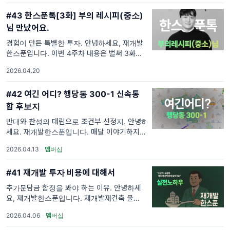
되는 거 아니야?"라는 말입니다. 하
#43 한스푼톡[3화] 부의 레시피(중소)
님 만났어요.
경험이 만든 특별한 투자. 안녕하세요, 재개발
한스푼입니다. 이번 4주차 내용은 벌써 3화를
맞이한 '한스푼톡'세션입니다. 재개발한스푼이
2026.04.20
직접 만나뵙고 들은 내용으로 연재하는 게 핵심
컨셉인데요. 그 경험을
#42 여긴 어디? 행당동 300-1 신속통
합 후보지
반대와 찬성의 대립으로 조건부 선정지. 안녕하
세요. 재개발한스푼입니다. 매달 이야기하지만,
재개발을 공부하다 보면 느끼는 게 하나 있는
2026.04.13
·
멤버십
데, 결국 중요한 건 실제 구역을 얼마나 많이 들
여다봤느냐입니다. 책으로 개념을 익히
#41 재개발 투자 비용에 대해서
추가분담금 함정을 봐야 하는 이유. 안녕하세
요, 재개발한스푼입니다. 재개발재건축 물건을
처음 볼 때 가장 중요하게 생각하는 게 어떤것
2026.04.06
·
멤버십
일까요? 당연히 빌라든 단독주택이든 사야하므
로 해당 부동산을 얼마주고 살수 있는지에