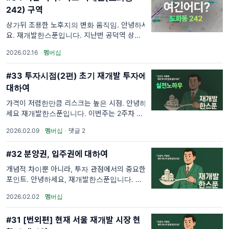
242) 구역
상가뒤 조용한 노후지의 변화 움직임. 안녕하세
요. 재개발한스푼입니다. 지난번 공덕역 상단부
에 위치한 공덕 7구역을 다뤘다면, 이번 주에는
2026.02.16
·
멤버십
공덕역을 기준으로 하단부에 있는 구역을 살펴
보겠습니다. 같은 역세권이지만, 상단
#33 투자시점(2편) 초기 재개발 투자에
대하여
가격이 저렴한만큼 리스크는 높은 시점. 안녕하
세요 재개발한스푼입니다. 이번주는 2주차 실
전 노하우 편입니다. 그전에 먼저 간단하게 공
2026.02.09
·
멤버십
·
댓글 2
지사항이 있어요! 저희 재개발한스푼 뉴스레터
가 개편됩니다. 기존의 3주차 구역소개, 4
#32 분양권, 입주권에 대하여
개념적 차이뿐 아니라, 투자 관점에서의 중요한
포인트. 안녕하세요, 재개발한스푼입니다. 이번
주는 재개발 관련 용어나 개념에 대해 알아보는
2026.02.02
·
멤버십
시간이죠. 사실 이 주제는 이제는 많이들 아시
는 내용이라 어렵지 않으실 겁니다. 다만, 뜻과
#31 [번외편] 현재 서울 재개발 시장 현
표면