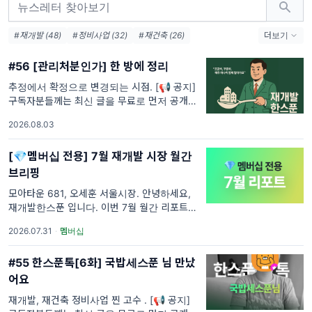
#재개발 (48)
#정비사업 (32)
#재건축 (26)
더보기
#재개발투자 (18)
#모아타운 (17)
#신속통합 (17)
#56 [관리처분인가] 한 방에 정리
#신통 (11)
#용산 (6)
#마포 (4)
#신속통합기획 (3)
#뉴타운 (3)
추정에서 확정으로 변경되는 시점. [📢 공지]
구독자분들께는 최신 글을 무료로 먼저 공개합
니다. 이후 4주가 지나면 멤버십 전용으로 전환
2026.08.03
되니 필요한 글은 미리 확인해 주세요.
[💎멤버십 전용] 7월 재개발 시장 월간
브리핑
모아타운 681, 오세훈 서울시장. 안녕하세요,
재개발한스푼 입니다. 이번 7월 월간 리포트 시
작합니다. 이번달도 지난 한달간 정비사업 시장
2026.07.31
·
멤버십
에서 중요했던 뉴스들, 그리고 국토부와 서울시
가 내놓은 보도자료들을 하나씩
#55 한스푼톡[6화] 국밥세스푼 님 만났
어요
재개발, 재건축 정비사업 찐 고수 . [📢 공지]