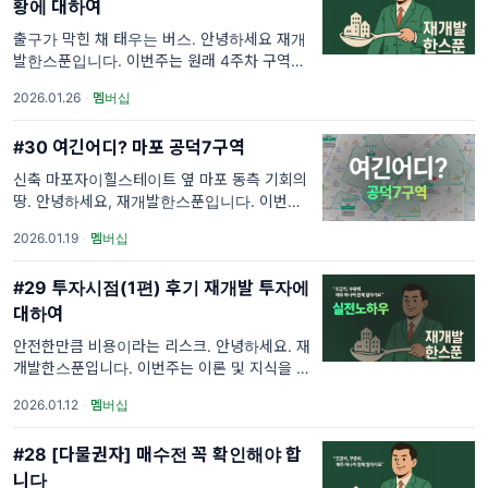
황에 대하여
출구가 막힌 채 태우는 버스. 안녕하세요 재개
발한스푼입니다. 이번주는 원래 4주차 구역에
직접 탐방하여 보고 느끼는 점을 공유드리는 주
2026.01.26
·
멤버십
입니다. 이번주는 번외편으로 다른 내용으로 대
체해보려 합니다. 바로 서울
#30 여긴어디? 마포 공덕7구역
신축 마포자이힐스테이트 옆 마포 동측 기회의
땅. 안녕하세요, 재개발한스푼입니다. 이번주
구역소개는 공덕역의 상단부이자, 마포와 용산
2026.01.19
·
멤버십
의 접점을 이루는 곳에 위치한 공덕 7구역입니
다. 지난번에 이어 마포를 크게 한번 보시고 본
#29 투자시점(1편) 후기 재개발 투자에
격적으
대하여
안전한만큼 비용이라는 리스크. 안녕하세요. 재
개발한스푼입니다. 이번주는 이론 및 지식을 다
루는 1주차와 다르게 실전에서 도움이 될만한
2026.01.12
·
멤버십
이야기들을 다루는 시간입니다. 여러분들도 잘
아시겠지만, 크게 투자 시점은
#28 [다물권자] 매수전 꼭 확인해야 합
니다