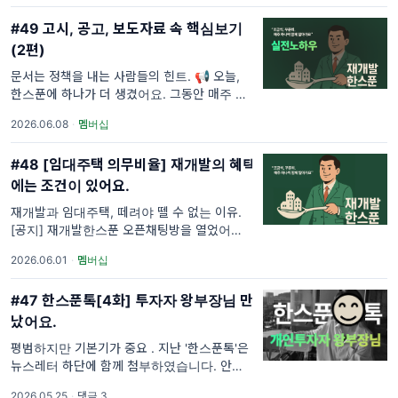
#49 고시, 공고, 보도자료 속 핵심보기
(2편)
문서는 정책을 내는 사람들의 힌트. 📢 오늘,
한스푼에 하나가 더 생겼어요. 그동안 매주 무
료로 받아보셨죠. 정보는 앞으로도 계속 무료입
2026.06.08
·
멤버십
니다. 다만 뉴스를 넘어 판단까지 챙기고 싶은
분들을 위해 멤버십을 열었어요.
#48 [임대주택 의무비율] 재개발의 혜택
에는 조건이 있어요.
재개발과 임대주택, 떼려야 뗄 수 없는 이유.
[공지] 재개발한스푼 오픈채팅방을 열었어요!
잡담 없이, 필요한 재개발 정보만 전달하는 방
2026.06.01
·
멤버십
입니다. 🎁 오픈 기념 체크리스트 무료 배포 화
요일 오전 9시 발송 예정! 그전에 입장해주
#47 한스푼톡[4화] 투자자 왕부장님 만
났어요.
평범하지만 기본기가 중요 . 지난 '한스푼톡'은
뉴스레터 하단에 함께 첨부하였습니다. 안녕하
세요, 재개발한스푼입니다. 이번 4주차는 재개
2026.05.25
·
댓글 3