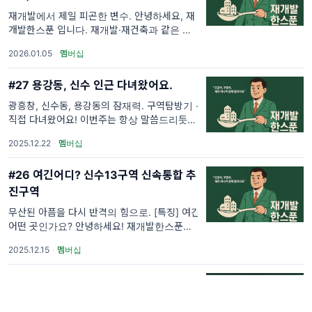
재개발에서 제일 피곤한 변수. 안녕하세요, 재
개발한스푼 입니다. 재개발·재건축과 같은 정비
사업 구역을 보다 보면 유난히 자주 등장하는
2026.01.05
·
멤버십
단어가 있습니다. 바로 다물권자 입니다. 처음
이 용어를 접하면, 단순히 집
#27 용강동, 신수 인근 다녀왔어요.
광흥창, 신수동, 용강동의 잠재력. 구역탐방기 -
직접 다녀왔어요! 이번주는 항상 말씀드리듯 3
주차에 분석적으로 쓰는 것과는 결이 좀 다릅니
2025.12.22
·
멤버십
다. 재개발 투자는 숫자와 정책 만으로 판단하
기엔 한계가 있습니다. 그래서
#26 여긴어디? 신수13구역 신속통합 추
진구역
무산된 아픔을 다시 반격의 힘으로. [특징] 여긴
어떤 곳인가요? 안녕하세요! 재개발한스푼입니
다. 이번주는 구역소개를 드리는 주입니다. 마
2025.12.15
·
멤버십
포하면 떠오르는 대표적 재개발 구역은 어디인
가요? 아마 재개발 성공의 대표로
#25 책과 강의를 넘어, 실전에서 더 중요
한 것들