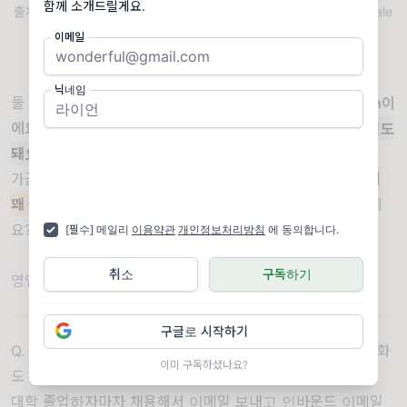
함께 소개드릴게요.
출처 : How to Use AI to Hyper-Customize Go-To-Market at Scale
with SaaStr's CEO and Chief AI Officer 캡처
이메일
닉네임
둘 다 해봤어요.
"Digital Amelia예요" 또는 "Digital Jason이
에요"
라고 하기도 하고, 숨기기도 했어요.
결론은, 그냥 보내도
돼요. 아무도 신경 안 써요.
가끔 창업자들이 이메일에 답장해요.
"하하, AI인 거 알겠는데
꽤 좋네요. 미팅 잡을 수 있어요?"
이게 다 말해주는 거 아니에
요?
[필수] 메일리
이용약관
개인정보처리방침
에 동의합니다.
취소
구독하기
영업 직종의 미래: 누가 살아남을 것인가
구글로 시작하기
Q. AI가 이메일도 보내고, 인바운드도 처리하고, 리드 재활성화
이미 구독하셨나요?
도 한다면, 기존에 이 일을 하던 영업 인력은 어떻게 되나요?
대학 졸업하자마자 채용해서 이메일 보내고 인바운드 이메일