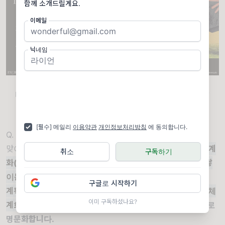
함께 소개드릴게요.
이메일
닉네임
출처:Youtube 'Dispatch from the Future:
building an AI-native Company – Dan Shipper, Every, AI & I'
[필수] 메일리
이용약관
개인정보처리방침
에 동의합니다.
Q. 네 번째 단계가 가장 중요하다고 하셨는데요.
맞아요. 네 번째 단계가 가장 흥미로운 것 같아요.
바로
'체계
취소
구독하기
화(Codify)'입니다.
이게 핵심 단계예요.
모든 것이 복리로 쌓
이는 곳이죠.
구글로 시작하기
계획, 위임, 평가 단계에서 배운 모든 것을 프롬프트로 다시 체
이미 구독하셨나요?
계화하는 거예요.
Claud.md, 서브에이전트, 슬래시 커맨드로
명문화합니다.