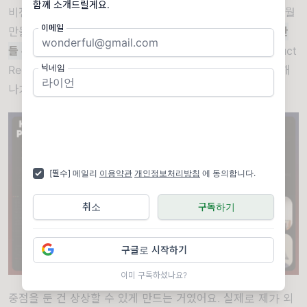
함께 소개드릴게요.
비전, 목적 — 이런 것들을 따라가고, 어떤 스펙을 사용해서 뭘
이메일
만들지까지
개발에 대해 구체적으로 알지 못해도 안전하게 만
들 수 있는 프로세스를 구현해 놨습니다.
일종의 PRD(Product
닉네임
Requirements Document, 제품 요구사항 문서)를 구체화해
나가는 거예요.
[필수] 메일리
이용약관
개인정보처리방침
에 동의합니다.
취소
구독하기
구글로 시작하기
이미 구독하셨나요?
중점을 둔 건 상상할 수 있게 만드는 거였어요. 실제로 제가 외