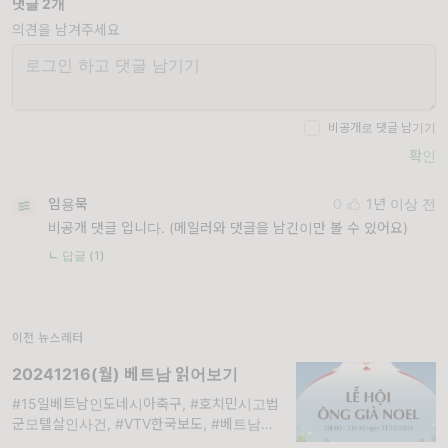
댓글 2개
의견을 남겨주세요
비공개로 댓글 남기기
확인
임용묵
0
1년 이상 전
비공개 댓글 입니다. (메일러와 댓글을 남긴이만 볼 수 있어요)
ㄴ 답글 (1)
이전 뉴스레터
20241216(월) 베트남 읽어보기
#15일베트남인도네시아축구, #호치민시고법
군모텔살인사건, #VTV한국보도, #베트남드론
허가신규정, #하노이더가든산타클로스축제, #