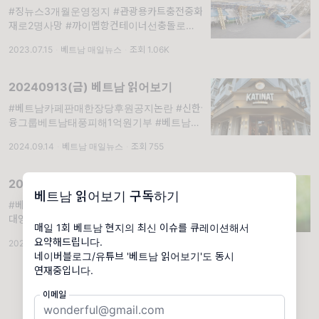
#징뉴스3개월운영정지 #관광용카트충전중화
재로2명사망 #까이멥항컨테이너선충돌로선착
장무너져 #한베국제운전면허상호인증. 매일 1
2023.07.15
·
베트남 매일뉴스
·
조회 1.06K
회 #베트남현지최신이슈 를 #큐레이션 #요약
해드립니다. #주베트남한국대사관 특별안전공
지 https://overseas.mofa.go.kr/vn-
20240913(금) 베트남 읽어보기
ko/brd/m...
#베트남카페판매한장당후원공지논란 #신한금
융그룹베트남태풍피해1억원기부 #베트남연예
인들보여주기후원지적당해 #베트남태풍수해
2024.09.14
·
베트남 매일뉴스
·
조회 755
민생필품화제 #하노이발라오까이성철도15일
까지중지. #베읽이 매일 1회 #베트남현지최신
이슈 를 #큐레이션 #요약 해드립니다. #한국
20240604(화) 베트남 읽어보기
외교부해외통역서비스 안내 #주베트남한...
베트남 읽어보기 구독하기
#베트남우체국해킹 #빈패스트타임지선정100
대영향력기업 #하노이경찰새벽의바습격 #하
매일 1회 베트남 현지의 최신 이슈를 큐레이션해서
노이아파트석재떨어져아이맞아 #호치민시1군
요약해드립니다.
2024.06.05
·
베트남 매일뉴스
·
조회 804
외국인1명칼찔려사망. #베읽이 매일 1회 #베
네이버블로그/유튜브 '베트남 읽어보기'도 동시
트남현지최신이슈 를 #큐레이션 #요약 해드립
연재중입니다.
니다. #한국외교부해외통역서비스 안내 #주베
트남한국대사관 특별안전공지 #주...
이메일