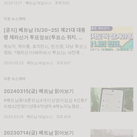
2024.12.17
·
베트남 매일뉴스
·
조회 520
하노이스마트시티화재, #호치민시전철1호선체
험. #베읽이 매일 1회 #베트남현지최신이슈 를
#큐레이션 #요약 해드립니다. #한국외교부해
다음 뉴스레터
외통역서비스 안내 #...
[공지] 베트남 (5/20~25) 제21대 대통
령 재외선거 투표정보(투표소 위치, 셔틀
버스 등)
하노이, 하이퐁, 호치민시, 빈즈엉, 다낭 투표소
정보. *재외선거(해외에서 투표)는 사전에 재외
선거 신청한 사람만 할 수 있습니다. 해외에서
2025.05.23
·
베트남 매일뉴스
·
조회 637
거주 오래한 것과 무관합니다. 하기 선관위 사
이트에서 내가 신청했는지 여부 사전 확인해보
시길
다른 뉴스레터
20240315(금) 베트남 읽어보기
#베트남휴대폰유심4개이상명의점검 #신용카
드빚42만원11년후4억넘어 #하노이노점상서
양관광객4배바가지 #하노이카페상의탈의몸짱
2024.03.16
·
베트남 매일뉴스
·
조회 809
서빙 #냐짱식중독살모넬라검출. #베읽이 매일
1회 #베트남현지최신이슈 를 #큐레이션 #요약
해드립니다. #한국외교부해외통역서비스 안내
20230714(금) 베트남 읽어보기
#주베트남한국대사관 특별안전...