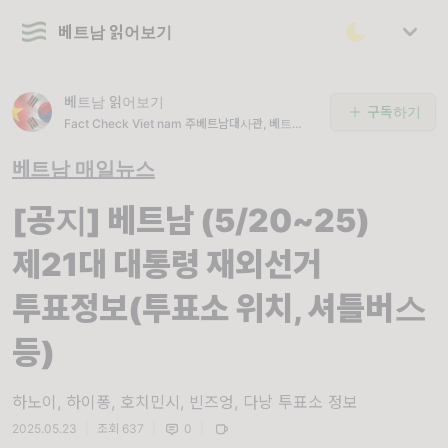
베트남 읽어보기
베트남 읽어보기
구독하기
Fact Check Viet nam 주베트남대사관, 베트남
인, 뉴스사이트들도 구독하는 베트남 팩트체크 채널
베트남 매일뉴스
[공지] 베트남 (5/20~25)
제21대 대통령 재외선거
투표정보(투표소 위치, 셔틀버스
등)
하노이, 하이퐁, 호치민시, 빈즈엉, 다낭 투표소 정보
2025.05.23
|
조회 637
|
0
|