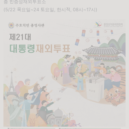
층 빈증성재외투표소
(5/22 목요일~24 토요일, 한시적, 08시~17시)