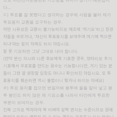
으로 사전선거운동관련 기소당할 여지가 생기기 때문입니
다...
ㄷ) 투표를 잘 못했다고 생각하는 경우에 사람을 불러 제가
투표용지 교환을 요구하는 경우.
어떤 사유로든 교환이 불가능하므로
애초에 '저기요'하고 참관
자들을 부르거나, '자신의 투표용지를 보여주며 여기에 찍으면
되냐'라는 질의 자체도 하지 마십시요.
잘 못 기표하면 그냥 그대로 내야 합니다.
(만약 본인 의사와 다른 후보에게 기표한 경우, 엉터리로 추가
기표해서 무효표를 만드는 꼼수는 가능합니다만, 거기 있는 분
들이 그런 걸 권장할 입장도 아니니 확인하진 마십시오. 또 투
표용지를 훼손하면 역시 불법이니 찢거나 하지는 마세요)
ㄹ) 투표 용지를 접으면
번질까봐 봉투에 돌돌 말아 넣고 봉
투 봉인도 하지 않은 채
기표소를 나와서 타인에게 투표한
부분이 보여지는 경우.
진짜 고의로 찍자마자 꽉 비벼야 살짝 번지는 수준이므로 원래