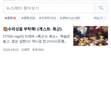
#김치
#영화 (55)
#드라마 (33)
#큐레이션 (29)
더보기
#리드나잇 (29)
#애니메이션 (28)
#웹툰 (12)
🥘수라상을 부탁해! (게스트: 폭군)
#넷플릭스 (7)
#책 (6)
#SF (6)
#케데헌 (5)
#케이팝 (4)
#인터뷰 (4)
#오스카 (4)
[170th night] 드라마 <폭군의 셰프>. ‘하늘은
높고, 말은 살찐다!’ 어느덧 천고마비(天高馬
#청춘 (4)
#AI (4)
肥)의 계절, 가을이 다가왔습니다. 아직은 더위
2025.09.10
·
드라마
·
조회 650
가 가시지 않았지만, 저녁이면 솔솔~ 불어오는
선선한 바람 덕분에 ‘가을은 가을