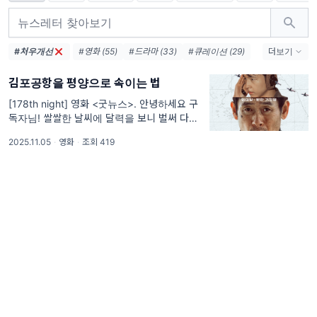
#처우개선
#영화 (55)
#드라마 (33)
#큐레이션 (29)
더보기
#리드나잇 (29)
#애니메이션 (28)
김포공항을 평양으로 속이는 법
#웹툰 (12)
#넷플릭스 (7)
#책 (6)
#SF (6)
#케데헌 (5)
#케이팝 (4)
[178th night] 영화 <굿뉴스>. 안녕하세요 구
독자님! 쌀쌀한 날씨에 달력을 보니 벌써 다음
#인터뷰 (4)
#오스카 (4)
#청춘 (4)
주 목요일이 수능이란 사실을 알게 되었답니다.
#AI (4)
2025.11.05
·
영화
·
조회 419
조상님들의 지혜가 담겨있는 절기처럼 항상 이
시기를 '수능한파'로 알아