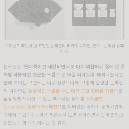
스페클드 패턴이 잘 표현된 논픽션의 패키지 디자인 (출처 : 논픽션 홈페
이지)
논픽션은
‘현대적이고 세련되면서도 마치 외할머니 집에 온 것
처럼 따뜻하고 포근한 느낌’
으로 BI를 의뢰했대. 패셔너블하고
쿨해 보이는 브랜드는 너무 많았으니까. 그렇게 탄생한 논픽션
의 디자인은
중성적인 느낌을 주는 다크 그린 컬러를 기반
으로
심심하게 느껴질 수 있는 부드러운 무드를
스페클드
(speckled, 흩뿌려진)
패턴
으로 디테일을 더하며 중화시켰어.
그래서 그런가? 논픽션 제품들을 보면 우아하면서도 따뜻하고,
힘있는 느낌이 느껴지는 것 같아.