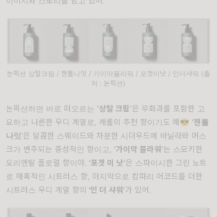
이미지와 스토리를 담고 있어.
논픽션 상탈크림 / 젠틀나잇 / 가이악플라워 / 포겟미낫 / 인더샤워 (출
처 : 논픽션)
논픽션하면 바로 떠오르는
‘상탈 크림’
은 무화과를 포함한 고
요하고 나른한 우디 계열로, 캐롤의 추천 향이기도 해😎
‘젠틀
나잇
’은 달콤한 스웨이드와 차분한 시더우드에 바닐라와 머스
크가 변주되는 중성적인 향이고,
‘가이악 플라워’
는 스모키한
오리엔탈 플로럴 향이야.
'포겟 미 낫’
은 스파이시한 그린 노트
로 매혹적인 시트러스 향, 마지막으로 캄파리 어코드를 더한
시트러스 우디 계열 향의
'
인 더 샤워’
가 있어.