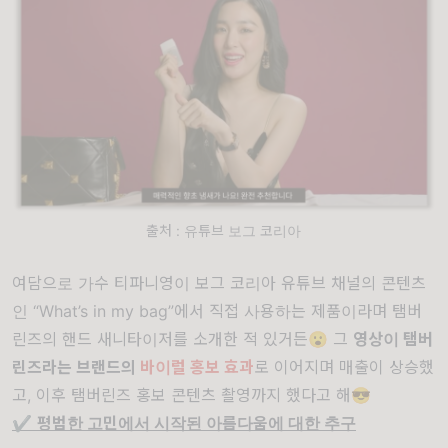
출처 : 유튜브 보그 코리아
여담으로 가수 티파니영이 보그 코리아 유튜브 채널의 콘텐츠
인 “What’s in my bag”에서 직접 사용하는 제품이라며 탬버
린즈의 핸드 새니타이저를 소개한 적 있거든😮 그
영상이 탬버
린즈라는 브랜드의
바이럴 홍보 효과
로 이어지며 매출이 상승했
고, 이후 탬버린즈 홍보 콘텐츠 촬영까지 했다고 해😎
✔️
평범한 고민에서 시작된 아름다움에 대한 추구