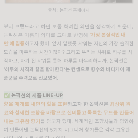
출처 : 논픽션 홈페이지
뷰티 브랜드라고 하면 보통 화려한 외면을 생각하기 쉬운데,
논픽션은 이름의 의미를 그대로 반영해
‘가장 본질적인 내
면’에 집중
하고자 했어. 앞서 말했듯 샤워는 자신의 가장 솔직한
모습을 마주하는 시간이잖아? 그리고 우리는 샤워로 하루를 시
작하고, 자기 전 샤워를 통해 하루를 마무리하니까. 논픽션은
‘하루의 시작과 끝을 함께한다’는 컨셉으로 향수와 바디케어 제
품군을 주력으로 선보였어.
✅
논픽션의 제품 LINE-UP
향을 매개로 내면의 힘을 표현
하고자 한 논픽션은
최상위 원
료와 섬세한 조향을 바탕으로 신비롭고 독특한 무드를 만들어
내는 고유한 향기
를 담고자 했대. 세계적인 조향사들과 협업하
여 만들어낸 논픽션의 5가지 시그니처 향기들은 각각 고유한