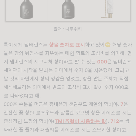
출처 : 나무위키
특이하게 탬버린즈는
향을 숫자로 표시
하고 있어🙄 해당 숫자
들은 향의 뉘앙스를 좌우하는 메인 향료의 조성비를 의미해. 먼
저 탬버린즈의 시그니처 향이라고 할 수 있는
000
은 탬버린즈
세계관의 시작을 알리는 의미에서 숫자 0을 사용했어. 그리고
날 것의 자연에서 향의 영감을 얻었고, 향을 맡는 주체가 직접
해석해보라는 의미에서 별도의 조성비 표시 없이 숫자 000으
로 나타냈다고 해.
000은 수분을 머금은 흙내음과 샌탈우드 계열의 향이야.
7
은
잔잔한 꽃 향인 로즈우드와 달콤한 코코넛 향을 베이스로 하는
중성적인 느낌의 향이야(
TMI 옵형이 사용하는 향
).
712
는 쌉
싸래한 풀 줄기와 패출리를 베이스로 하는 스모키한 향이고,