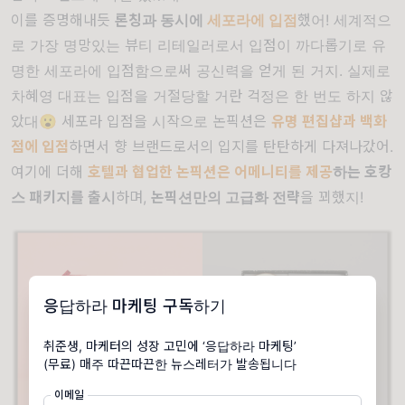
이를 증명해내듯
론칭과 동시에
세포라에 입점
했어! 세계적으
로 가장 명망있는 뷰티 리테일러로서 입점이 까다롭기로 유
명한 세포라에 입점함으로써 공신력을 얻게 된 거지. 실제로
차혜영 대표는 입점을 거절당할 거란 걱정은 한 번도 하지 않
았대😮 세포라 입점을 시작으로 논픽션은
유명 편집샵과 백화
점에 입점
하면서 향 브랜드로서의 입지를 탄탄하게 다져나갔어.
여기에 더해
호텔과 협업한 논픽션은 어메니티를 제공
하는 호캉
스 패키지를 출시
하며,
논픽션만의 고급화 전략
을 꾀했지!
응답하라 마케팅 구독하기
취준생, 마케터의 성장 고민에 ‘응답하라 마케팅’
(무료) 매주 따끈따끈한 뉴스레터가 발송됩니다
이메일