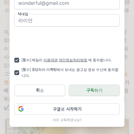
오리진 오브 러브 캠페인의 한정판 SET / 비누+핸드크림 GIFT SET (출
닉네임
처 : 논픽션)
자, 이렇게만 들으니까 논픽션의 상품 가격대가 꽤 비쌀 것 같
잖아? 만 원대 립밤,비누부터 3만 원대 바디제품, 5만 원대 향
수 등
제품군의 가격대가 다양하면서도 합리적
이야. 또 핸드워
시나 바디워시 등은 있으면 유용하게 사용하지만 내 돈으로 구
[필수] 메일리
이용약관
개인정보처리방침
에 동의합니다.
입하기는 조금 아까운 제품이다 보니까 선물하기에 제격이지.
[필수] 응답하라 마케팅에서 보내는 광고성 정보 수신에 동의합
그렇다 보니까
논픽션은 스몰럭셔리로서 선물하기에 좋은 브
니다.
랜드로 입소문이 났어
💡 따라서 논픽션은
카카오톡 선물하기
취소
구독하기
에 입점
했고, 핸드워시+핸드크림 or 바디워시+바디로션 등을
묶은
선물 패키지를 구성
해 홈페이지에 맨상단에 노출시켰어.
✔️
‘인스타그래머블’한 논픽션의 ‘
쇼룸
’
구글로 시작하기
이미 구독하셨나요?