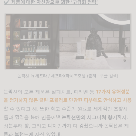
✔️
제품에 대한 자신감으로 꾀한 ‘
고급화 전략’
논픽션 in 세포라 / 세포라X라이즈호텔 (출처 : 구글 검색)
논픽션의 모든 제품은 설페치트, 파라벤 등
17가지 유해성분
을 첨가하지 않은 클린 포뮬러로 민감한 피부에도 안심하고 사용
할 수 있다고 해. 또한 최고 수준의 원료로 세계적인 조향사
들과 협업을 통해 만들어낸
논픽션만의 시그니처 향기
까지.
성분부터 향, 그리고 디자인까지 다 갖췄으니까 논픽션은 제
품과 브랜드에 자신 있었대.