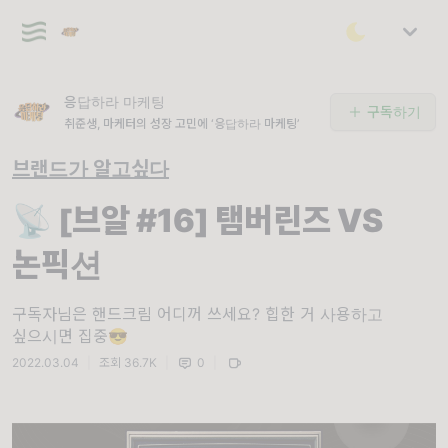
응답하라 마케팅
구독하기
취준생, 마케터의 성장 고민에 ‘응답하라 마케팅’
브랜드가 알고싶다
📡 [브알 #16] 탬버린즈 VS
논픽션
구독자님은 핸드크림 어디꺼 쓰세요? 힙한 거 사용하고
싶으시면 집중😎
2022.03.04
|
조회 36.7K
|
0
|