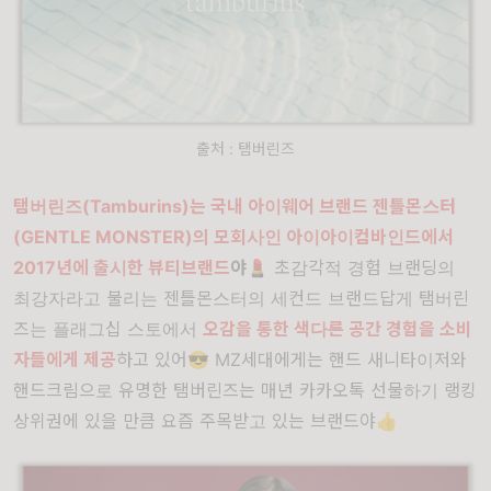
출처 : 탬버린즈
탬버린즈(Tamburins)는 국내 아이웨어 브랜드 젠틀몬스터
(GENTLE MONSTER)의 모회사인 아이아이컴바인드에서
2017년에 출시한 뷰티브랜드
야
💄 초감각적 경험 브랜딩의
최강자라고 불리는 젠틀몬스터의 세컨드 브랜드답게 탬버린
즈는 플래그십 스토에서
오감을 통한 색다른 공간 경험을 소비
자들에게 제공
하고 있어😎 MZ세대에게는 핸드 새니타이저와
핸드크림으로 유명한 탬버린즈는 매년 카카오톡 선물하기 랭킹
상위권에 있을 만큼 요즘 주목받고 있는 브랜드야👍