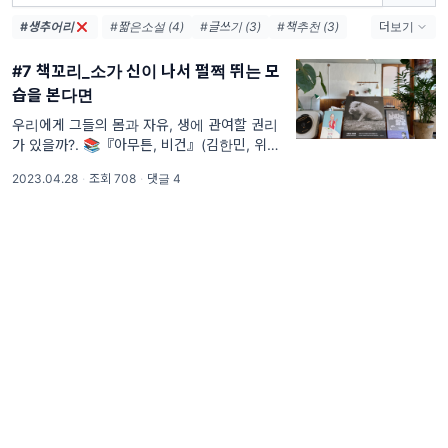
#생추어리
#짧은소설 (4)
#글쓰기 (3)
#책추천 (3)
더보기
#쇼트픽션 (3)
#7 책꼬리_소가 신이 나서 펄쩍 뛰는 모
습을 본다면
우리에게 그들의 몸과 자유, 생에 관여할 권리
가 있을까?. 📚『아무튼, 비건』(김한민, 위고,
2018) 📚 『날씨와 얼굴』(이슬아, 위고,
2023.04.28
·
조회 708
·
댓글 4
2023) 📚 『사로잡는 얼굴들』(이사 레슈코,
가망서사, 2022)