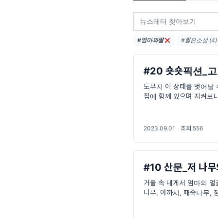
#엄마와딸
#짧은소설 (4)
#20 숏숏픽션_고
도무지 이 상태를 벗어날 수
집에 함께 있으며 지켜보니
학하며 독립한 뒤로 생활
2023.09.01
·
조회 556
#10 산문_저 나
거울 속 내게서 엄마의 얼
나무, 아까시, 때죽나무,
를 떨치던 날들이 가고 있