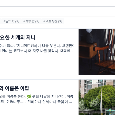
#글쓰기 (3)
#책추천 (3)
#쇼트픽션 (3)
요한 세계의 지니
가 없다. “지니야!” 엄마가 나를 부른다. 오랜만에
 엄마는 생각보다 더 자주 나를 찾았다. 대학에 입
이 아무리 궁해져도 집으로 돌아간 적은
무의 이름은 이팝
굴을 어렴풋 본다. 🌿 꽃의 나날이 지나간다. 이팝
 장미, 쥐똥나무…… 거리마다 산세마다 봄꽃이 맹위
다. 봄의 꽃들이 모두 저물면 비로소 여름의 문이