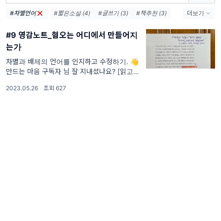
#차별언어
#짧은소설 (4)
#글쓰기 (3)
#책추천 (3)
더보기
#쇼트픽션 (3)
#9 영감노트_혐오는 어디에서 만들어지
는가
차별과 배제의 언어를 인지하고 수정하기. 👋
만드는 마음 구독자 님 잘 지내셨나요? [읽고
쓰는 마음]은 2주간 쉬는 시간을 보내고 돌아왔
2023.05.26
·
조회 627
습니다. 실은 저는 본업에 너무 바빠서 2주간의
공백기 동안 주로 [만드는 마