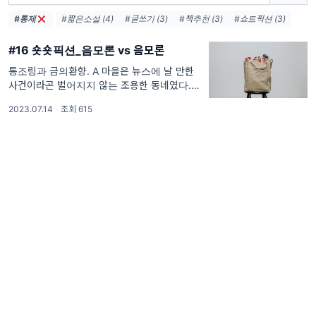
#통제
#짧은소설 (4)
#글쓰기 (3)
#책추천 (3)
#쇼트픽션 (3)
#16 숏숏픽션_음모론 vs 음모론
통조림과 금의환향. A 마을은 뉴스에 날 만한
사건이라곤 벌어지지 않는 조용한 동네였다. 깨
끗하고 살기 좋은 우리 A 마을이 갑자기 뉴스에
2023.07.14
·
조회 615
난 건 생존율 때문이었다. 두 달 전, 치사율이
수십 퍼센트