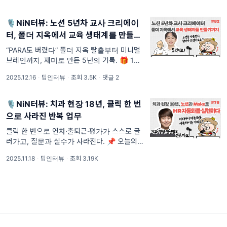
니라, 써지는 템플릿 — UX로 설계하는 노션
시스템 /// [항목3] 한 번
🎙NiN터뷰: 노션 5년차 교사 크리에이
터, 폴더 지옥에서 교육 생태계를 만들기
까지
“PARA도 버렸다” 폴더 지옥 탈출부터 미니멀
브레인까지, 재미로 만든 5년의 기록. 🎁 12월
선물 상자 3/4 첫 번째 선물 과 두 번째 선물까
2025.12.16
·
딥인터뷰
·
조회 3.5K
·
댓글 2
지 잘 받아보셨나요? 12월에 노션인사이드가
준비한 특별한 선물, 오늘은 그 세 번째 선물을
공개하겠습니다!
🎙NiN터뷰: 치과 현장 18년, 클릭 한 번
으로 사라진 반복 업무
클릭 한 번으로 연차·출퇴근·평가가 스스로 굴
러가고, 질문과 실수가 사라진다. 📌 오늘의 인
사이드 [항목1] 왜 반복 업무는 사라지지 않았
2025.11.18
·
딥인터뷰
·
조회 3.19K
을까 — 변화를 결심한 이유 /// [항목2] 클릭
한 번으로 흐르는 HR 시스템의 시작 — 흐름을
만든 사람 /// [