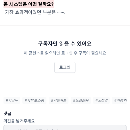
은 시스템은 어떤 걸까요?
가장 효과적이었던 부분은 ······.
구독자만 읽을 수 있어요
이 콘텐츠를 읽으려면 로그인 후 구독이 필요해요
로그인
#지금두
#학부모소통
#자동화툴
#노션활용
#노션앱
#학생역
댓글
의견을 남겨주세요