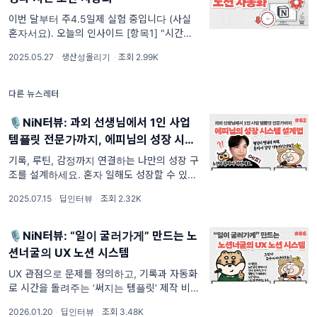
이번 달부터 주4.5일제 실험 중입니다 (사실
혼자서요). 오늘의 인사이드 [항목1] "시간은
줄고, 결과는 남는" 셀프 주 4.5일제 /// [항목
2025.05.27
·
생산성올리기
·
조회 2.99K
1] 시간을 줄이기 위한 첫 번째 작업: 업무 해체
/// [항목2] 성과 측정은 자동화,
다른 뉴스레터
🎙️NiN터뷰: 과외 선생님에서 1인 사업
템플릿 전문가까지, 에피님의 성장 시스
템 설계법
기록, 루틴, 감정까지 연결하는 나만의 성장 구
조를 설계하세요. 혼자 일해도 성장할 수 있습
니다.. 오늘의 인사이드 [항목1] 엑셀에서 노션
2025.07.15
·
딥인터뷰
·
조회 2.32K
으로, 새로운 가능성의 발견 /// [항목2] 과외
선생님도 체계적으로: 수업-챌린지-기록 통합
관리법 /// [항목3] 학생의 의지를 끌어
🎙NiN터뷰: “일이 굴러가게” 만드는 노
션너굴의 UX 노션 시스템
UX 관점으로 문제를 정의하고, 기록과 자동화
로 시간을 돌려주는 ‘써지는 템플릿’ 제작 비결.
🎙️ 오늘의 인사이드 [항목1] 노션을 만난 순간,
2026.01.20
·
딥인터뷰
·
조회 3.48K
커리어가 바뀌다 /// [항목2] 예쁜 템플릿이 아