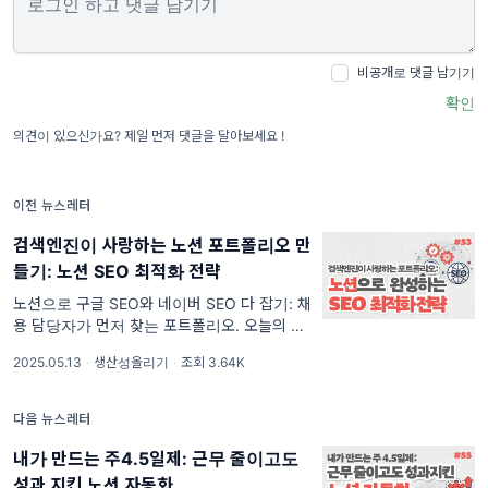
비공개로 댓글 남기기
확인
의견이 있으신가요? 제일 먼저 댓글을 달아보세요 !
이전 뉴스레터
검색엔진이 사랑하는 노션 포트폴리오 만
들기: 노션 SEO 최적화 전략
노션으로 구글 SEO와 네이버 SEO 다 잡기: 채
용 담당자가 먼저 찾는 포트폴리오. 오늘의 인
사이드 [항목1] 노션으로 만드는 포트폴리오
2025.05.13
·
생산성올리기
·
조회 3.64K
SEO 최적화 전략 /// [항목1] 노션 포트폴리오
에 SEO가 필요한 결정적 이유 /// [항목2] 노션
에서 SEO 최적화
다음 뉴스레터
내가 만드는 주4.5일제: 근무 줄이고도
성과 지킨 노션 자동화