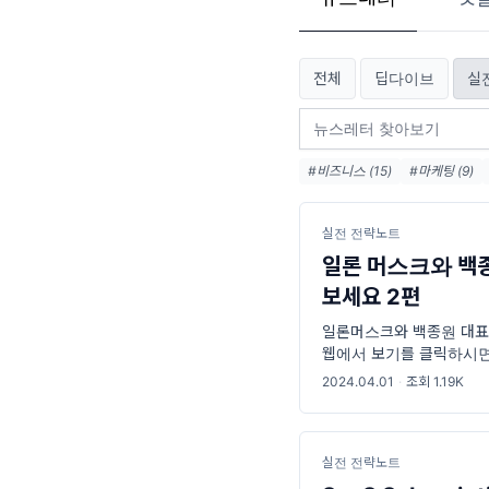
전체
딥다이브
실
#비즈니스 (15)
#마케팅 (9)
#케이스 스터디 (4)
#솔로프리
실전 전략노트
일론 머스크와 백종원 대
보세요 2편
일론머스크와 백종원 대표처
웹에서 보기를 클릭하시면 
시간 5분 | 다 읽고 도입
2024.04.01
·
조회 1.19K
실전 전략노트