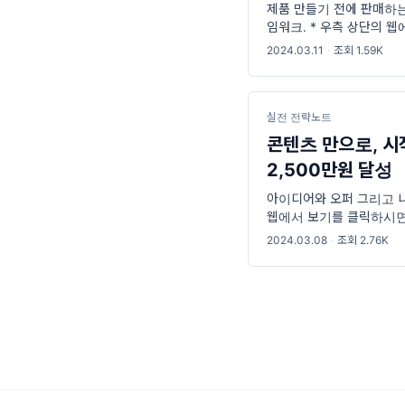
제품 만들기 전에 판매하는
임워크. * 우측 상단의 
니다! [다 읽는데 걸리는 시
2024.03.11
·
조회 1.59K
녕하세요. 구독자님! 알렉
실전 전략노트
콘텐츠 만으로, 시
2,500만원 달성
아이디어와 오퍼 그리고 니
웹에서 보기를 클릭하시면 
시간 10-12분 | 다 읽고
2024.03.08
·
조회 2.76K
발굴