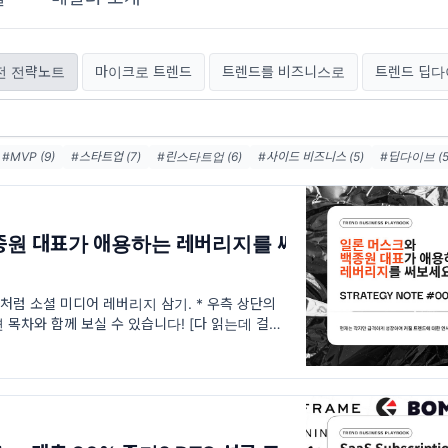
전 전략노트
마이크로 트렌드
트렌드를 비즈니스로
트렌드 딥다
#MVP (9)
#스타트업 (7)
#린스타트업 (6)
#사이드 비즈니스 (5)
#딥다이브 (5
너 (3)
표가 애용하는 레버리지를 써
럼 소셜 미디어 레버리지 삼기. * 우측 상단의
목차와 함께 보실 수 있습니다! [다 읽는데 걸리는
하는 데 시간 1-5시간] 안녕하세요. 구독자님! 사이