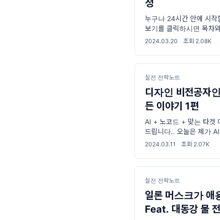
정
누구나 24시간 안에 시작할
보기를 클릭하시면 목차와 
누구나 24시간 안에 시작할 
2024.03.20
·
조회 2.08K
실전 전략노트
디자인 비전공자인 
든 이야기 1편
AI + 노코드 + 맞는 타겟
드립니다.. 오늘은 제가 
서, 몇주동안 1만 달러 
2024.03.11
·
조회 2.07K
니다. 뭔가 라노벨스러운 
실전 전략노트
일론 머스크가 애
Feat. 대동강 물 