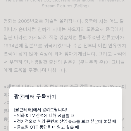
Stream Pictures (Beijing)
영화는 2005년으로 거슬러 올라갑니다. 중국에 사는 어느 할
머니가 손녀처럼 친하게 지내는 샤오자의 도움으로 중국에서
일본 나라로 가게되죠. 직접 양딸처럼 돌봐주었던 잔류고아가
1994년에 일본으로 귀국하였으나, 수년 전부터 어쩐 연유인지
연락이 닿지 않아 걱정이 되어 찾아가게됩니다. 그리고 나라에
서 우연히 만난 경찰관 출신의 일본인 (쿠니무라 준)이 그녀들
에게 도움을 주겠다며 나섭니다.
<재회의 나라>, 일-중 합작으로 중국 감독 Peng Fei Song이
메가폰
팝콘레터 구독하기
<재회의 나라>의 메가폰은 1982년생의 중국의 젊은 감독,
[팝콘레터]에서 알려드립니다!
퐁훼이(Peng Fei Song)가 잡게되었습니다. 또 실제 나라(奈
- 영화 & TV 산업에 대해 궁금할 때
良)출신이며 국제적으로도 명성을 떨치고 있는 가와세 나오
- 정기적으로 해외 콘텐츠 산업 뉴스를 보고 싶은데 놓칠 때
- 글로벌 OTT 동향을 더 알고 싶을 때
미 감독이 제작총괄로 참여하였죠. 중국에서 잔류 고아를 주