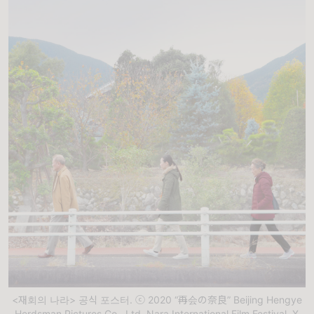
<재회의 나라> 공식 포스터. ⓒ 2020 “再会の奈良” Beijing Hengye
Herdsman Pictures Co., Ltd, Nara International Film Festival, X