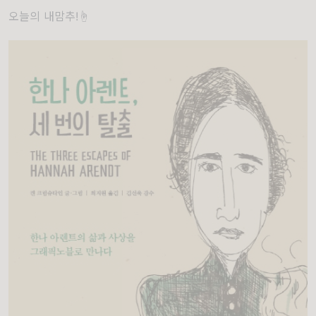
오늘의 내맘추!☝️