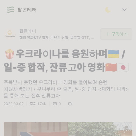
팝콘레터
팝콘레터
구독하기
해외 영화&TV 업계, 콘텐츠 산업, 글로벌 OTT, 영
화제 뉴스를 전합니다
🍿우크라이나를 응원하며🇺🇦 /
일-중 합작, 잔류고아 영화🇨🇳🇯🇵
주목받지 못했던 우크라이나 영화를 돌아보며 숀펜
지원사격하기 / 쿠니무라 준 출연, 일-중 합작 <재회의 나라>
를 통해 보는 전후 잔류고아
2022.03.02
|
조회 1.74K
|
0
|