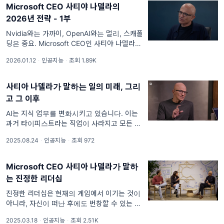
Microsoft CEO 사티야 나델라의
2026년 전략 - 1부
Nvidia와는 가까이, OpenAI와는 멀리, 스캐폴
딩은 중요. Microsoft CEO인 사티야 나델라가
유튜브 채널 Dwarkesh Patel과 진행하여
2026.01.12
·
인공지능
·
조회 1.89K
2025년 11월 13일 공개된 인터뷰 내용을 리뷰
해봤습니다. 사티야 나델라는 특별한
사티아 나델라가 말하는 일의 미래, 그리
고 그 이후
AI는 지식 업무를 변화시키고 있습니다. 이는
과거 타이피스트라는 직업이 사라지고 모든 사
람이 타이핑을 하게 된 변화와 유사합니다..
2025.08.24
·
인공지능
·
조회 972
Microsoft CEO 사티야 나델라가 유튜브 채널
Rowan Cheung과 진행하여 2025년 5월 22
일 공개된 인터뷰 내용을 리뷰해봤습니다....
Microsoft CEO 사티아 나델라가 말하
는 진정한 리더십
진정한 리더십은 현재의 게임에서 이기는 것이
아니라, 자신이 떠난 후에도 번창할 수 있는 기
반을 구축하는 것입니다.. Microsoft CEO 사
2025.03.18
·
인공지능
·
조회 2.51K
티아 나델라가 스타트업 인큐베이터 South