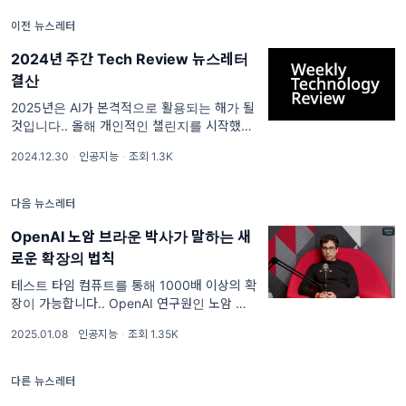
이전 뉴스레터
2024년 주간 Tech Review 뉴스레터
결산
2025년은 AI가 본격적으로 활용되는 해가 될
것입니다.. 올해 개인적인 챌린지를 시작했습니
다. 바로 뉴스레터를 시작한 것인데요. 제목은
2024.12.30
·
인공지능
·
조회 1.3K
주간 테크놀로지 리뷰라고 정하고 매주 2회씩
뉴스레터를 발행했습니다. 사실 일주일에 한번
정도 올려보
다음 뉴스레터
OpenAI 노암 브라운 박사가 말하는 새
로운 확장의 법칙
테스트 타임 컴퓨트를 통해 1000배 이상의 확
장이 가능합니다.. OpenAI 연구원인 노암 브
라운박사가 유튜브 채널 Unsupervised
2025.01.08
·
인공지능
·
조회 1.35K
Learning과 진행하여 2024년 12월 7일 공개
된 인터뷰 내용을 리뷰해봤습니다. 새로운 확장
의 법
다른 뉴스레터