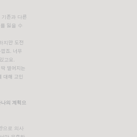
면 기존과 다른
를 잃을 수
하지만 도전
깝죠. 너무
 있고요.
 딱 떨어지는
에 대해 고민
하나의 계획으
반으로 의사
에서만 유효하