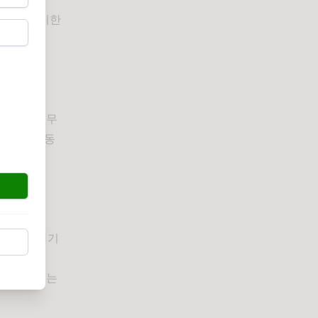
것을 우선시한
 현실에서 무
 현재의 행동
.
치 못한 위기
위기나 기회는