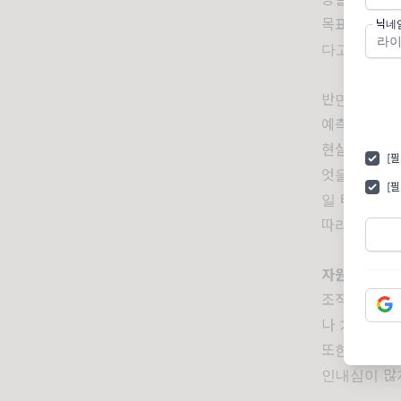
목표설정은 
닉네
다고 이야기할
반면,
예측
은
예측은 기대
현실에서 시
[
엇을 해야 하
[
일 테니까요
따라서, 예
자원할당
은 
조직의 자원을
나 기회에 대
또한, 동일
인내심이 많