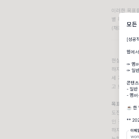
이러한 목표를
별 목표를 설
모든
(채용 등)을
[성공
웹에서
현실에서 부
✑ 멤
하지만 계획을
✑ 일
세 가지 목표
콘텐츠
고 느끼게 되
- 일반
- 멤버십
목표설정
은 
☕️ 
도전을 통해
인 것이죠.
하지만, ‘도
이메
능할 수 있죠