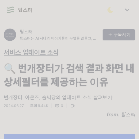
팁스터
팁스터
구독하기
팁스터는 AI 시대의 메이커들이 무엇을 만들고, 어
떻게 일하며, 어떤 생각으로 결과를 내는지 훑어보
는 뉴스레터입니다. 구독하기를 클릭하시면 발행 내
서비스 업데이트 소식
용을 더 자세히 확인하실 수 있어요.😉 📮 더 다양
한 콘텐츠 및 광고 문의 : https://litt.ly/tipster
🔍 번개장터가 검색 결과 화면 내
상세필터를 제공하는 이유
번개장터, 아몬즈, 솜씨당의 업데이트 소식 살펴보기!
2024.06.27
|
조회 9.44K
|
0
|
from.
팁스터