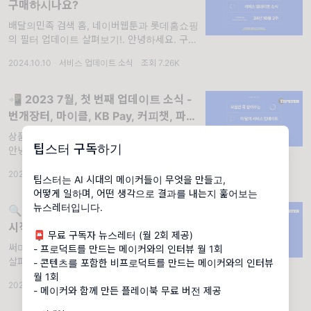
구매하시나요?
배달의민족 검색 홈, 네이버웹툰과 롯데홈쇼핑
의 필터 업데이트 살펴보기!. 안녕하세요. 구독
자님, 오늘도 팁스터 뉴스레터와 함께 해주셔서
2024.10.10
·
서비스 업데이트 소식
·
조회 7.26K
감사합니다. 이번 업데이트 소식에서는 배달의
민족, 네이버웹툰, 롯데홈쇼핑 서비스의 업데이
트 사례를 살펴보실 수
📲 2023 7월, 첫 번째 업데이트 소식 -
번개장터, 마이클, KB Pay, 커피챗, 파라
바라
상품 등록, 체크인, 장소 예약, 친구 초대 기능.
팁스터 구독하기
안녕하세요. 구독자님, 오늘도 팁스터 뉴스레터
와 함께 해주셔서 감사합니다. 7월 첫 번째 업
2023.07.06
·
서비스 업데이트 소식
·
조회 9.8K
·
댓글 2
데이트 소식에서는 번개장터, 마이클, KB Pay,
팁스터는 AI 시대의 메이커들이 무엇을 만들고,
커피챗, 파라바라 서비스의 업데
어떻게 일하며, 어떤 생각으로 결과를 내는지 훑어보는
뉴스레터입니다.
🔍 위시버킷은 왜 유사 상품을 추천하기
시작했을까?
📮 무료 구독자 뉴스레터 (월 2회 제공)
써머리, 무신사 그리고 위시버킷 업데이트 소식
- 프로덕트를 만드는 메이커와의 인터뷰 월 1회
살펴보기! . 안녕하세요. 구독자님, 오늘도 팁스
- 콘텐츠를 포함한 비프로덕트를 만드는 메이커와의 인터뷰
터 뉴스레터와 함께 해주셔서 감사합니다. 11
월 1회
2023.11.23
·
서비스 업데이트 소식
·
조회 7.72K
월 두 번째 업데이트 소식에서는 써머리, 무신
- 메이커와 함께 만든 플레이북 무료 버전 제공
사, 위시버킷 서비스의 업데이트 사례를 살펴보