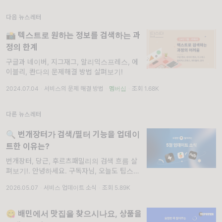
다음 뉴스레터
📸 텍스트로 원하는 정보를 검색하는 과
정의 한계
구글과 네이버, 지그재그, 알리익스프레스, 에
이블리, 콴다의 문제해결 방법 살펴보기!
2024.07.04
·
서비스의 문제 해결 방법
·
멤버십
·
조회 1.68K
다른 뉴스레터
🔍 번개장터가 검색/필터 기능을 업데이
트한 이유는?
번개장터, 당근, 후르츠패밀리의 검색 흐름 살
펴보기!. 안녕하세요. 구독자님, 오늘도 팁스터
뉴스레터와 함께 해주셔서 감사합니다. 2026
2026.05.07
·
서비스 업데이트 소식
·
조회 5.89K
년 다섯 번째 업데이트 소식에서는 번개장터,
당근, 후르츠패밀리의 검색 기능을 살펴보실 수
😋 배민에서 맛집을 찾으시나요, 상품을