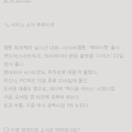
실 수 있어요!
🗞 서비스 소식 큐레이션
웹툰 최애캐와 실시간 대화…네이버웹툰, '캐릭터챗' 출시
샌드박스네트워크, 크리에이터 팬덤 플랫폼 '디어스' 22일
정식 출시
현대위아 vs HL만도, 주차로봇 대결 막 올랐다
무신사, PC버전 지원 종료 모바일에 올인
도서관 대출도 앱으로, 네이버 '책이음 서비스' 시범사업
구글, 모바일 앱 하단에 검색바 넣는다
실검 부활, 구글 국내 검색시장 1위 노린다
💬 이번 업데이트 소식은 어떠셨나요?