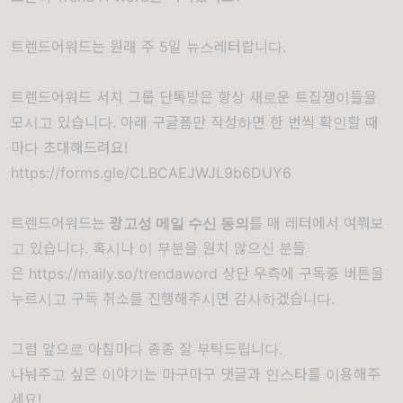
트렌드어워드는 원래 주 5일 뉴스레터랍니다.
트렌드어워드 서치 그룹 단톡방은 항상 새로운 트집쟁이들을
모시고 있습니다. 아래 구글폼만 작성하면 한 번씩 확인할 때
마다 초대해드려요!
https://forms.gle/CLBCAEJWJL9b6DUY6
트렌드어워드는
광고성 메일 수신 동의
를 매 레터에서 여쭤보
고 있습니다. 혹시나 이 부분을 원치 않으신 분들
은
https://maily.so/trendaword
상단 우측에 구독중 버튼을
누르시고 구독 취소를 진행해주시면 감사하겠습니다.
그럼 앞으로 아침마다 종종 잘 부탁드립니다.
나눠주고 싶은 이야기는 마구마구 댓글과 인스타를 이용해주
세요!