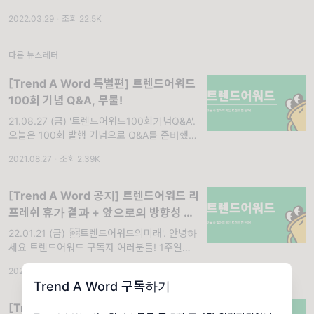
2.아니 ㅋㅋㅋ 너 뭐 돼 왜 이렇게 뜬건데? 레
2022.03.29
·
조회 22.5K
오제이 당황할듯... 육 OO 씨
다른 뉴스레터
[Trend A Word 특별편] 트렌드어워드
100회 기념 Q&A, 무물!
21.08.27 (금) '트렌드어워드100회기념Q&A'.
오늘은 100회 발행 기념으로 Q&A를 준비했
다. 트렌드어워드는 구독자님과 같이 만들어가
2021.08.27
·
조회 2.39K
는거니, 트렌드어워드의 얘기도 조금 더 알고있
으면 매일 재밌게 받아볼 수 있지않을까?
[Trend A Word 공지] 트렌드어워드 리
프레쉬 휴가 결과 + 앞으로의 방향성 공
지
22.01.21 (금) '트렌드어워드의미래'. 안녕하
세요 트렌드어워드 구독자 여러분들! 1주일이
라는 시간이 빠르게 가네요. 다들 잘 지내고 계
2022.01.21
·
조회 2.7K
셨나요? 저는 1주일 동안 여러분들 생각에 밤
Trend A Word 구독하기
에 잠을 못 자며.... 1주일 동안 리
[Trend A Word 하루 휴재] 오늘은 개