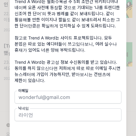
Trend A Word는 월화수목금 주 5회 조만간 위키피디아나
인 사정으로 하루 휴재입니다!
네이버 오픈 사전에 등장할 것으로 기대되는 ‘나름 트렌디한
22.10.06 (목) '하루 휴재'. 안녕하세요 트집쟁
신조어 한 단어’의 뜻과 범례를 같이 보내드립니다. 같이
이들, 에디터 김테드입니다. 와 이번 주 진짜 너
활용해볼 만한 이미지나 짤들도 같이 보내드려서 최소한 그
무 빡세네요! 너무나도 죄송하지만... 오늘은 하
한 단어만큼은 확실하게 인지하실 수 있게 도와드립니다.
2022.10.06
·
조회 3.4K
루 휴재를 쓰겠습니다. 현생으로 지쳐서요... ㅠ
_ㅠ 오랜만에 휴재
참고로 Trend A Word는 사이드 프로젝트입니다. 모두
본업은 따로 있는 에디터들이 쓰고있다보니, 여러 실수나
[Trend A Word 특별편] 2년 동안 감사
휴재가 있어도 너른 양해 부탁드립니다.
했습니다.
23.03.21 (화) '천하제일밈짤경진대회'. 안녕하
Trend A Word는 광고성 정보 수신동의를 받고 있습니다.
세요 트렌드어워드 구독자, 트집쟁이 여러분!
동의를 하지 않으신다면 저희에게 따로 따로 이메일 주시면
오늘은 저번 주에 예고한 것처럼, 2주년 특별편
뉴스레터에 가입이 가능하지만, 받아보시는 컨텐츠에
2023.03.21
·
조회 5.41K
입니다! 2년 동안 감사했고 앞으로 3년 4년 더
제한이 있습니다.
많이 감사하겠습니다! (어그로 제
이메일
닉네임
© 2026 Trend A Word
오늘 꼭 알아야 하는 트렌드 한 단어!