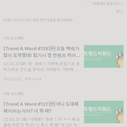
비공개로 댓글 남기기
확인
의견이 있으신가요? 제일 먼저 댓글을 달아보세요 !
이전 뉴스레터
[Trend A Word #126] 오늘 택배가
많이 도착했네! 집가서 깡 컨텐츠 찍어야
지!
22.03.22(화) '깡'. 용례 1. 이번에 준등기로 온
아스트로 굿즈들 깡하러 가야겠다. 어뜨케 너무
설레!!! 김 OO 씨 2. 띠부띠부실은 역시 모았다
2022.03.22
·
조회 4.07K
가 하는 랜덤깡이 역시 최고지... 150번 나오면
다음 뉴스레터
[Trend A Word #127] 아니 도대체
왜이러는거야? 너 뭐 돼?
22.03.29 (화) '너뭐돼?'. 용례 1. 야 ㅋㅋ 왜 요
플레 뚜껑 안 먹냐? 너 혹시 뭐 돼? 박 OO 씨