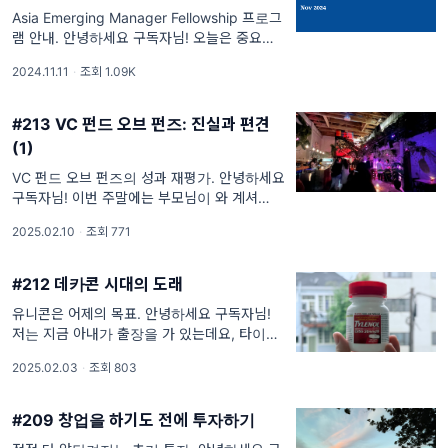
Asia Emerging Manager Fellowship 프로그
램 안내. 안녕하세요 구독자님! 오늘은 중요한
공지사항이 있어서 바로 본론으로 들어가도록
2024.11.11
·
조회 1.09K
하겠습니다. :) 미국 벤처캐피털 시장은 지난
15년간 큰 폭으로 성장해 왔습니다. 하지만 20
#213 VC 펀드 오브 펀즈: 진실과 편견
(1)
VC 펀드 오브 펀즈의 성과 재평가. 안녕하세요
구독자님! 이번 주말에는 부모님이 와 계셔서
오랜만에 밤 시간을 자유롭게 보낼 수 있었습니
2025.02.10
·
조회 771
다. 아이들을 모두 재운 후, 친구, 아내, 그리고
때마침 토론토에서 출장
#212 데카콘 시대의 도래
유니콘은 어제의 목표. 안녕하세요 구독자님!
저는 지금 아내가 출장을 가 있는데요, 타이밍
이 안 좋게 감기에 걸려버렸습니다. 아내가 출
2025.02.03
·
조회 803
장을 자주 가는 것도 아니고, 제가 자주 감기에
걸리는 것도 아
#209 창업을 하기도 전에 투자하기