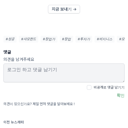
지금 보내기 →
#성공
#사모펀드
#창업가
#창업
#투자가
#비지니스
#모
댓글
의견을 남겨주세요
비공개로 댓글 남기기
확인
의견이 있으신가요? 제일 먼저 댓글을 달아보세요 !
이전 뉴스레터