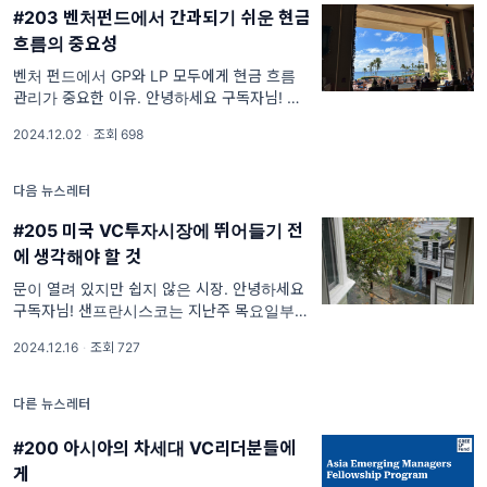
#203 벤처펀드에서 간과되기 쉬운 현금
흐름의 중요성
벤처 펀드에서 GP와 LP 모두에게 현금 흐름
관리가 중요한 이유. 안녕하세요 구독자님! 저
번 주는 미국의 대표적인 연휴 중 하나인 추수
2024.12.02
·
조회 698
감사절이었습니다. 마침 그날을 맞춰 하와이에
서 친구의 결혼식이 열려, 온 가족이 하와이로
떠났습니다. 제
다음 뉴스레터
#205 미국 VC투자시장에 뛰어들기 전
에 생각해야 할 것
문이 열려 있지만 쉽지 않은 시장. 안녕하세요
구독자님! 샌프란시스코는 지난주 목요일부터
비가 내렸습니다. 서울에서 비가 온다라고 했을
2024.12.16
·
조회 727
때의 양에 비하면 많지 않지만, 평소 거의 비가
오지 않는 이곳에서는 조금
다른 뉴스레터
#200 아시아의 차세대 VC리더분들에
게