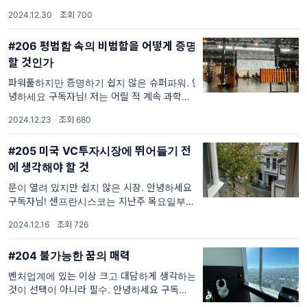
연말연시는 주로 한국과 일본의 가족들과 함께
2024.12.30
·
조회 700
보냈는데, 올해는 둘째가 태어나 이동이 어려워
샌프란시스코에 머물기로 했습니
#206 평범함 속의 비범함을 어떻게 증명
할 것인가
파워풀하지만 증명하기 쉽지 않은 슈퍼파워. 안
녕하세요 구독자님! 저는 어릴 적 계속 과학자
를 꿈꿔 왔었습니다. 지금은 벤처 캐피털의 펀
2024.12.23
·
조회 680
드 오브 펀드 매니저로 일하고 있지만, 과학이
라는 주제에 대한 관심은 여전히 남아
#205 미국 VC투자시장에 뛰어들기 전
에 생각해야 할 것
문이 열려 있지만 쉽지 않은 시장. 안녕하세요
구독자님! 샌프란시스코는 지난주 목요일부터
비가 내렸습니다. 서울에서 비가 온다라고 했을
2024.12.16
·
조회 726
때의 양에 비하면 많지 않지만, 평소 거의 비가
오지 않는 이곳에서는 조금
#204 불가능한 꿈의 매력
벤처업계에 있는 이상 크고 대담하게 생각하는
것이 선택이 아니라 필수. 안녕하세요 구독자
님! 저는 저번 주, 저희가 투자한 펀드 중 하나