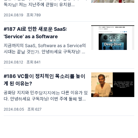
독자님! 저는 지난주에 큰딸이 유치원
(preschool)에 다니기 시작했습니다. 아이가
2024.08.19
·
조회 789
벌써 그 단계에 들어섰다는 사실이 믿기지가 않
네요! 이제 겨우 4일이 지
#187 AI로 인한 새로운 SaaS:
'Service' as a Software
지금까지의 SaaS, Software as a Service의
시대는 끝날 것인가. 안녕하세요 구독자님! 지
난주 일본 닛케이 신문의 금융 관련 토픽에 특
2024.08.12
·
조회 841
화된 Nikkei Financial에 제가 운영하는 펀드
인 GREE LP Fund의 이머징 VC에 대한 기
#186 VC들이 정치적인 목소리를 높이
게 된 이유는?
공화당 지지와 민주당지지에는 다른 이유가 있
다. 안녕하세요 구독자님! 이번 주에 둘째 딸이
태어났습니다! 지금 딱 두 살인 첫째 아이도 늘
2024.08.05
·
조회 627
아직 애기라고 생각했었는데, 신생아는 정말 작
아서 또 다른 귀여움이 있는 것 같습니
#185 벤처 투자자의 영원한 숙제 밸류애
드