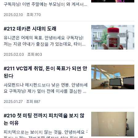
구독자님! 이번 주말에는 부모님이 와 계셔서
오랜만에 밤 시간을 자유롭게 보낼 수 있었습니
2025.02.10
·
조회 770
다. 아이들을 모두 재운 후, 친구, 아내, 그리고
때마침 토론토에서 출장
#212 데카콘 시대의 도래
유니콘은 어제의 목표. 안녕하세요 구독자님!
저는 지금 아내가 출장을 가 있는데요, 타이밍
이 안 좋게 감기에 걸려버렸습니다. 아내가 출
2025.02.03
·
조회 803
장을 자주 가는 것도 아니고, 제가 자주 감기에
걸리는 것도 아
#211 VC업계 취업, 돈이 목표가 되면 안
된다
사모펀드나 헤지펀드보다 낮은 연봉. 안녕하세
요 구독자님! 제가 얼마 전에 이사를 결심한 가
장 큰 이유는 딸들을 위해서였습니다. 그리고
2025.01.27
·
조회 887
결과적으로 집이 넓어지면서 제 업무 환경도 크
게 개선되었습니다. 이전 집에서
#210 첫 미팅 전까지 피치덱을 보지 않
는 이유
피치덱으로는 보이지 않는 것들. 안녕하세요 구