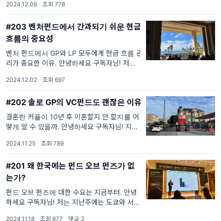
2024.12.09
·
조회 778
의 연례 총회에 다녀왔습니다. 저는 이 연례 총
회를 특히 좋아하는데요, 늘 새로운 관점을 배
#203 벤처펀드에서 간과되기 쉬운 현금
우게 되고, 참가자
흐름의 중요성
벤처 펀드에서 GP와 LP 모두에게 현금 흐름 관
리가 중요한 이유. 안녕하세요 구독자님! 저번
주는 미국의 대표적인 연휴 중 하나인 추수감사
2024.12.02
·
조회 697
절이었습니다. 마침 그날을 맞춰 하와이에서 친
구의 결혼식이 열려, 온 가족이 하와이로 떠났
#202 솔로 GP의 VC펀드도 괜찮은 이유
습니다. 제
결혼한 커플이 10년 후 이혼할지 안 할지를 어
떻게 알 수 있을까. 안녕하세요 구독자님! 지난
주, 드디어 저희 동네 주유소의 기름값이 갤런
2024.11.25
·
조회 789
당 4달러 이하로 떨어졌습니다! 미국의 기름값
은 2020년 하반기부터 상승하기 시작했고, 특
#201 왜 한국에는 펀드 오브 펀즈가 없
히 캘리포니아
는가?
펀드 오브 펀즈에 대한 수요는 지금부터. 안녕
하세요 구독자님! 저는 지난주에는 도쿄와 서울
을 오가며 정말 바쁜 시간을 보냈습니다. 일본
2024.11.18
·
조회 877
·
댓글 2