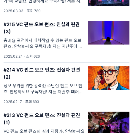
가"의 교집합. 안녕하세요 구독자님! 저는 지난
주, 미국에서 가장 영향력 있는 테크/VC·스타
2025.03.03
·
조회 789
트업 이벤트 중 하나인 Upfront Summit에 참
가했습니다. Upfront는 현재 운영 중인
#215 VC 펀드 오브 펀즈: 진실과 편견
(3)
총비용 관점에서 매력적일 수 있는 펀드 오브
펀즈. 안녕하세요 구독자님! 저는 지난주에 두
살 반 된 딸을 데리고 샌프란시스코 현대미술관
2025.02.24
·
조회 626
(SFMoMA)에 다녀왔습니다. 잭슨 폴록을 비롯
해 다양한 예술 작품을 감상할 수 있는 곳
#214 VC 펀드 오브 펀즈: 진실과 편견
(2)
정보 우위를 위한 강력한 수단인 펀드 오브 펀
즈. 안녕하세요 구독자님! 저는 저번주 태어나
서 처음으로 보이스피싱 전화를 받았습니다. 유
2025.02.17
·
조회 693
튜브에서만 보던 일이 실제로 제게 일어나니 놀
라웠습니다. 전화는 워싱턴 영사관 사건·사고팀
#213 VC 펀드 오브 펀즈: 진실과 편견
(1)
VC 펀드 오브 펀즈의 성과 재평가. 안녕하세요