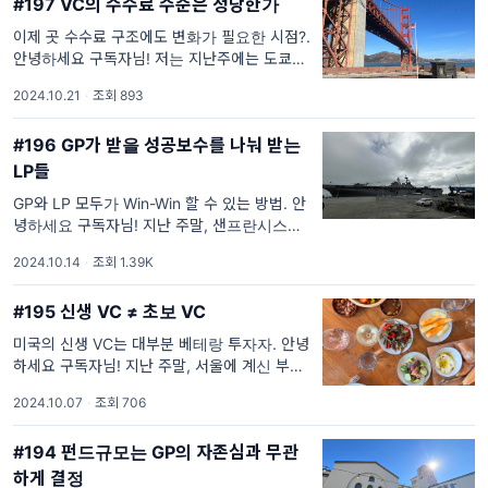
#197 VC의 수수료 수준은 정당한가
이제 곳 수수료 구조에도 변화가 필요한 시점?.
안녕하세요 구독자님! 저는 지난주에는 도쿄로
짧은 출장을 다녀오는 등 정신없이 바쁜 나날을
2024.10.21
·
조회 893
보냈습니다. 한 주의 마무리로는 샌프란시스코
를 방문 중인 부모님과 함께 온 가족이
#196 GP가 받을 성공보수를 나눠 받는
LP들
GP와 LP 모두가 Win-Win 할 수 있는 방법. 안
녕하세요 구독자님! 지난 주말, 샌프란시스코의
연례행사인 San Francisco Fleet Week가 열
2024.10.14
·
조회 1.39K
렸습니다. 매년 이 행사에서 비행기 쇼는 꼭 보
러 갔었는데, 해군
#195 신생 VC ≠ 초보 VC
미국의 신생 VC는 대부분 베테랑 투자자. 안녕
하세요 구독자님! 지난 주말, 서울에 계신 부모
님이 샌프란시스코에 오셔서, 토론토에 사는 누
2024.10.07
·
조회 706
나 가족도 합류해 온 가족이 소노마에 다녀왔습
니다. 제가 유일하게 멤버십을 가진
#194 펀드규모는 GP의 자존심과 무관
하게 결정