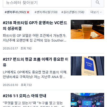
#벤처투자 (152)
#벤처캐피털 (159)
#실리콘벨리 (158)
더보기
#스타트업 (157)
#투자 (150)
#218 파트타임 GP가 운영하는 VC펀드
#VC (148)
#벤처 (144)
의 성공비결
#스타트업투자 (142)
#경제 (119)
#자산운용 (115)
#펀드 (115)
파트타임 GP 모델은 어떤 조건에서 가능한가.
지난주에 오랜만에 집 근처에 있는 Southern
#금융 (106)
#모태펀드 (102)
Pacific Brewery에 다녀왔습니다. 이곳은
#LP (102)
#비지니스 (92)
2025.03.17
·
조회 792
Elon Musk의 AI 회사인 xAI 본사 바로 옆에 위
치한 곳으로, 예전에
#217 펀드의 현금 흐름 이해가 중요한 이
유
LP에게도 GP에게도 중요한 현금 흐름의 이해.
안녕하세요 구독자님! 저는 지난주 ANA 항공
을 타고 짧은 일본 출장을 다녀왔습니다. 비즈
2025.03.10
·
조회 722
니스 클래스 입구에는 "これより先はビジネ
スクラスです"라는 문구가 적혀 있었는데, 이
#216 1:1 오피스 아워 안내
를
"무엇을 알고 있는가"와 "누구를 알고 있는