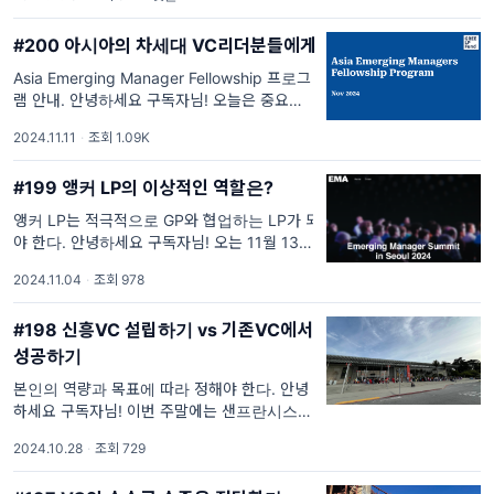
에서는 1박 2일의 짧은 일정이었지만, 미팅으
로 꽉 찬 스케줄 속에서 모든 일정을
#200 아시아의 차세대 VC리더분들에게
Asia Emerging Manager Fellowship 프로그
램 안내. 안녕하세요 구독자님! 오늘은 중요한
공지사항이 있어서 바로 본론으로 들어가도록
2024.11.11
·
조회 1.09K
하겠습니다. :) 미국 벤처캐피털 시장은 지난
15년간 큰 폭으로 성장해 왔습니다. 하지만 20
#199 앵커 LP의 이상적인 역할은?
앵커 LP는 적극적으로 GP와 협업하는 LP가 되
야 한다. 안녕하세요 구독자님! 오는 11월 13
일, 낭만투자 파트너스의 분들과 함께
2024.11.04
·
조회 978
“Emerging Manager Summit in Seoul
2024”을 개최하게 되어 안내드립니다
#198 신흥VC 설립하기 vs 기존VC에서
성공하기
본인의 역량과 목표에 따라 정해야 한다. 안녕
하세요 구독자님! 이번 주말에는 샌프란시스코
곳곳에서 할로윈 분위기를 느낄 수 있었습니다.
2024.10.28
·
조회 729
골든 게이트 파크 안에 있는 California
Academy of Scienc