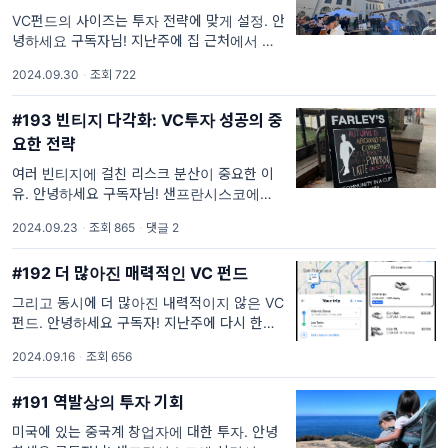
VC펀드의 사이즈는 투자 전략에 맞게 설정. 안
녕하세요 구독자님! 지난주에 집 근처에서 그리
스 음식 페스티벌이 열렸습니다. 그리스 음식을
2024.09.30
·
조회 722
특별히 좋아하는 것도 아니고, 아주 유명한 행
사 같지도 않았지만, 가까운 거리라
#193 빈티지 다각화: VC투자 성공의 중
요한 전략
여러 빈티지에 걸친 리스크 분산이 중요한 이
유. 안녕하세요 구독자님! 샌프란시스코에도 가
을이 찾아오기 시작했습니다. 사계절이 뚜렷한
2024.09.23
·
조회 865
·
댓글 2
도시는 아니지만, 요즘 들어 낮이 조금씩 짧아
지고, 아침저녁으로 기온이 내려가며 쌀쌀해졌
#192 더 많아진 매력적인 VC 펀드
습
그리고 동시에 더 많아진 내력적이지 않은 VC
펀드. 안녕하세요 구독자! 지난주에 다시 한번
자동 운전 택시인 웨이모를 이용했습니다. 이번
2024.09.16
·
조회 656
에는 우버와 웨이모를 비교를 해보고 탔는데요,
(물론 할인 혜택이 있었기 때문이긴 하지만)
#191 역발상의 투자 기회
미국에 있는 중국계 창업자에 대한 투자. 안녕