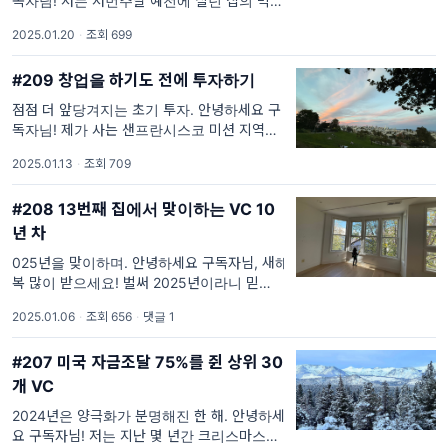
독자님! 저는 저번주말 예전에 살던 집의 벽에
난 구멍을 메우는 작업을 해봤습니다. 유튜브로
2025.01.20
·
조회 699
열심히 공부하며 페인트와 여러 도구를 사서 시
도해 봤는데, 생각보다
#209 창업을 하기도 전에 투자하기
점점 더 앞당겨지는 초기 투자. 안녕하세요 구
독자님! 제가 사는 샌프란시스코 미션 지역에
위치한 돌로레스 공원은 이 도시를 대표하는 명
2025.01.13
·
조회 709
소 중 하나입니다. 샌프란시스코 관광 가이드북
에 빠지지 않고 등장하는 곳
#208 13번째 집에서 맞이하는 VC 10
년 차
025년을 맞이하며. 안녕하세요 구독자님, 새해
복 많이 받으세요! 벌써 2025년이라니 믿기 힘
들지만, 새해가 또다시 힘차게 시작되었습니다.
2025.01.06
·
조회 656
·
댓글 1
올해 역시 개인적인 성장과 하는 일 모두에서
중요한
#207 미국 자금조달 75%를 쥔 상위 30
개 VC
2024년은 양극화가 분명해진 한 해. 안녕하세
요 구독자님! 저는 지난 몇 년간 크리스마스와