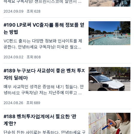
하세요 구독자님! 샌프란시스코에 살면서 큰 장
점 중 하나는 하이킹 코스가 정말 많다는 점입
2024.09.09
·
조회 628
니다. 저번 주에는 바다가 보이는 Pacifica에
갔었고, 이번 주말에는 이스트
#190 LP로써 VC출자를 통해 정보를 얻
는 방법
VC펀드 출자는 다양한 정보와 인사이트를 제
공한다. 안녕하세요 구독자님! 미국은 월요일이
휴일인 관계로 삼일동안 연휴입니다 (Labor
2024.09.02
·
조회 808
day). 신생아가 있는 집이고 어차피 어딜 가나
비쌀 것 같은데, 반면 한창 체력이 폭발
#189 누구보다 사교성이 좋은 벤처 투자
자의 딜레마
매우 사교적인 성격은 증명해 내기 힘들다. 안
녕하세요 구독자님! 저는 지난주에 미루고 미루
던 웨이모 (구글의 자율주행 차량)를 드디어 타
2024.08.26
·
조회 689
보았습니다. 지금은 우버나 리프트에 비해 호출
후 도착까지 시간이 더 걸려서 그동
#188 벤처투자업계에서 필요한 '관
계'란?
단순히 친한 사이로는 부족하다. 안녕하세요 구