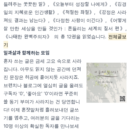
들려주는 꿋꿋한 말》, 《오늘부터 성장할 나에게》, 《
김경
일의 지혜로운 인간생활
》, 《적절한 좌절》, 《감정은 사라
져도 결과는 남는다》, 《다정한 사람이 이긴다》, 《어떻게
살 만한 세상을 만들 것인가 : 흔들리는 세계의 질서 편》,
《나태한 완벽주의자》 의 총 12권을 읽었습니다.
전체글보
기
일과삶과 함께하는 모임
혼자 쓰는 글은 금세 고요 속으로 사라
집니다. 아무도 읽지 않는 공간에 던져
진 문장은 허공에 흩어지듯 사라지죠.
브런치나 블로그에 열심히 글을 올려도
구독자 '0', '좋아요' '0'이라면 꾸준히
쓸 동기 부여가 사라지는 건 당연합니
다! 이제 혼잣말처럼 흘려보내던 글쓰
기를 멈추고, 여러분의 글을 기다리는
10명 이상의 확실한 독자를 만나보세