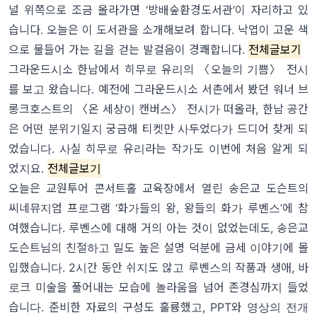
널 위쪽으로 조금 올라가면 ‘방배숲환경도서관’이 자리하고 있
습니다. 오늘은 이 도서관을 소개해보려 합니다. 낙엽이 고운 색
으로 물들어 가는 길을 걷는 발걸음이 경쾌합니다.
전체글보기
그라운드시소 한남에서 히무로 유리의 〈오늘의 기쁨〉 전시
를 보고 왔습니다. 예전에 그라운드시소 서촌에서 봤던 워너 브
롱크호스트의 〈온 세상이 캔버스〉 전시가 떠올라, 한남 공간
은 어떤 분위기일지 궁금해 티켓만 사두었다가 드디어 찾게 되
었습니다. 사실 히무로 유리라는 작가도 이번에 처음 알게 되
었지요.
전체글보기
오늘은 교원투어 콘서트홀 교육장에서 열린 송은교 도슨트의
씨네뮤지엄 프로그램 ‘화가들의 왕, 왕들의 화가 루벤스’에 참
여했습니다. 루벤스에 대해 거의 아는 것이 없었는데도, 송은교
도슨트님의 친절하고 밀도 높은 설명 덕분에 금세 이야기에 몰
입했습니다. 2시간 동안 쉬지도 않고 루벤스의 작품과 생애, 바
로크 미술을 풀어내는 모습에 놀라움을 넘어 존경심까지 들었
습니다. 준비한 자료의 구성도 훌륭했고, PPT와 영상의 전개