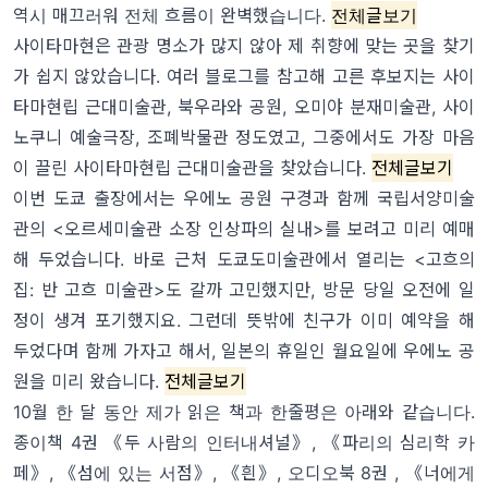
역시 매끄러워 전체 흐름이 완벽했습니다.
전체글보기
사이타마현은 관광 명소가 많지 않아 제 취향에 맞는 곳을 찾기
가 쉽지 않았습니다. 여러 블로그를 참고해 고른 후보지는 사이
타마현립 근대미술관, 북우라와 공원, 오미야 분재미술관, 사이
노쿠니 예술극장, 조폐박물관 정도였고, 그중에서도 가장 마음
이 끌린 사이타마현립 근대미술관을 찾았습니다.
전체글보기
이번 도쿄 출장에서는 우에노 공원 구경과 함께 국립서양미술
관의 <오르세미술관 소장 인상파의 실내>를 보려고 미리 예매
해 두었습니다. 바로 근처 도쿄도미술관에서 열리는 <고흐의
집: 반 고흐 미술관>도 갈까 고민했지만, 방문 당일 오전에 일
정이 생겨 포기했지요. 그런데 뜻밖에 친구가 이미 예약을 해
두었다며 함께 가자고 해서, 일본의 휴일인 월요일에 우에노 공
원을 미리 왔습니다.
전체글보기
10월 한 달 동안 제가 읽은 책과 한줄평은 아래와 같습니다.
종이책 4권 《
두 사람의 인터내셔널
》, 《
파리의 심리학 카
페
》, 《
섬에 있는 서점
》, 《
흰
》, 오디오북 8권 , 《너에게