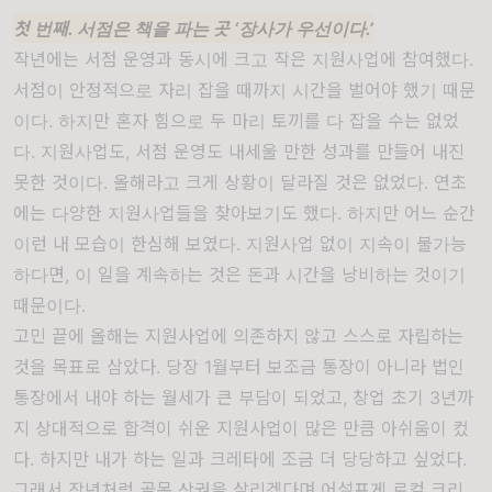
첫 번째
.
서점은 책을 파는 곳
‘
장사가 우선이다
.’
작년에는 서점 운영과 동시에 크고 작은 지원사업에 참여했다
.
서점이 안정적으로 자리 잡을 때까지 시간을 벌어야 했기 때문
이다
.
하지만 혼자 힘으로 두 마리 토끼를 다 잡을 수는 없었
다
.
지원사업도
,
서점 운영도 내세울 만한 성과를 만들어 내진
못한 것이다
.
올해라고 크게 상황이 달라질 것은 없었다
.
연초
에는 다양한 지원사업들을 찾아보기도 했다
.
하지만 어느 순간
이런 내 모습이 한심해 보였다
.
지원사업 없이 지속이 불가능
하다면
,
이 일을 계속하는 것은 돈과 시간을 낭비하는 것이기
때문이다
.
고민 끝에 올해는 지원사업에 의존하지 않고 스스로 자립하는
것을 목표로 삼았다
.
당장
1
월부터 보조금 통장이 아니라 법인
통장에서 내야 하는 월세가 큰 부담이 되었고
,
창업 초기
3
년까
지 상대적으로 합격이 쉬운 지원사업이 많은 만큼 아쉬움이 컸
다
.
하지만 내가 하는 일과 크레타에 조금 더 당당하고 싶었다
.
그래서 작년처럼 골목 상권을 살리겠다며 어설프게 로컬 크리