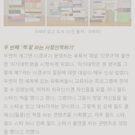
크레타 입고 도서 (사진 출처 : 크레타)
두 번째
. ‘책 잘 파는 서점인척
하기
’
우연히 개그맨 이경규가 운영하는 유튜브 채널
‘
갓경규
’
에 출연
한
‘
피식대학
’
편을 시청하게 되었다
. ‘
피식대학은 웬 영어를 그
렇게 해
?’
라는 이경규의 질문에 대한 대답이 매우 인상 깊었다
.
우연히 전 세계에 있는 유튜버들이 교류하는 프로그램에 참여
할 수 있었는데
,
어차피 외국인이면 자신들을 모를 거니 월드
스타인 척을 했다고 한다
.
그랬더니 그들이 정말 자신들을 월
드 스타로 믿고 대하더라는 것이었다
.
그렇게 된 김에 월드 클
래스
(
월클
)
인 척을 하는 콘텐츠를 기획했고
,
자꾸 월드 스타
,
월드 스타 하니 진짜 월드 스타가 출연을 하는 콘텐츠로 성장
을 했다고 전했다.