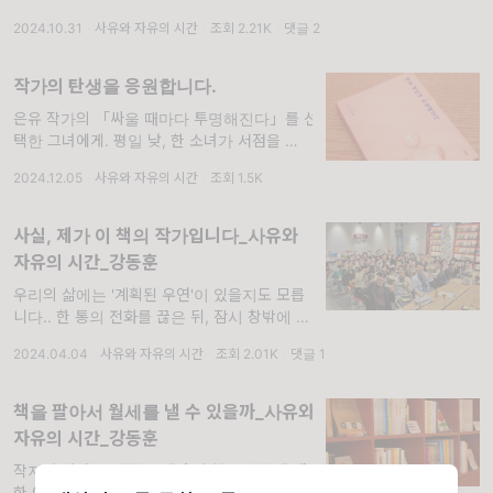
는 김초엽 작가를 본 순간 ‘싱그럽다’라는 단어
2024.10.31
·
사유와 자유의 시간
·
조회 2.21K
·
댓글 2
가 떠올랐다. 긴 시간 기차를 타고 내려온 사람
의 피곤함은 조금도 보이지 않
작가의 탄생을 응원합니다.
은유 작가의 「싸울 때마다 투명해진다」를 선
택한 그녀에게. 평일 낮, 한 소녀가 서점을 방문
했다. ‘띠링띠링’ 익숙한 적막이 감돌던 서점의
2024.12.05
·
사유와 자유의 시간
·
조회 1.5K
공기 속으로 도어벨 소리가 울려 퍼졌다. ‘어서
오세요!’하며 반갑게 인사를 건넸지만 서점을
찾은
사실, 제가 이 책의 작가입니다_사유와
자유의 시간_강동훈
우리의 삶에는 '계획된 우연'이 있을지도 모릅
니다.. 한 통의 전화를 끊은 뒤, 잠시 창밖에 보
이는 하늘을 바라봤다. 한동안 ‘순수한 기쁨’이
2024.04.04
·
사유와 자유의 시간
·
조회 2.01K
·
댓글 1
라는 단어를 되뇌었다. 내가 마지막으로 느꼈던
순수한 기쁨은 언제인지도 생각했다. 서점 크레
책을 팔아서 월세를 낼 수 있을까_사유와
자유의 시간_강동훈
작지만 단단한 서점 '크레타'의 책과 사람에 대
한 이야기. “커피는 무조건 기본으로 깔고, 문구