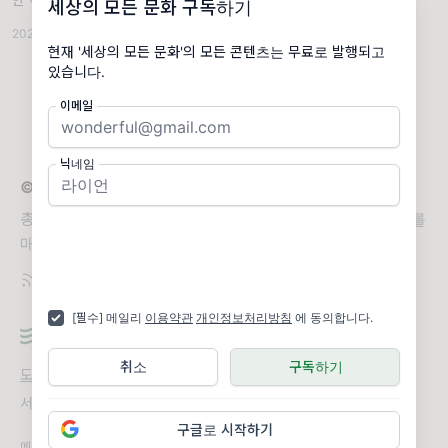
세상의 모든 문화 구독하기
류랑 굿즈도 빨리 준비하는 것이 좋습니다. 상
2024.02.29
·
사유와 자유의 시간
·
조회 1.57K
품의 구색을 다양하게 해서 아무것도 사지 않고
현재 '세상의 모든 문화'의 모든 콘텐츠는 무료로 발행되고
나가는 손님이 없도록 만드는 것이 핵심입니다.
있습니다.
어차피
이메일
닉네임
© 2026 세상의 모든 문화
총 20여명의 작가들이 세상의 모든 문화에 대한 이야기를
매일 전해드립니다.
[필수] 메일리
이용약관
개인정보처리방침
에 동의합니다.
취소
구독하기
도움말
오류 및 기능 관련 제보
서비스 이용 문의
admin@team.maily.so
채팅으로 문의하기
구글로 시작하기
메일리 사업자 정보