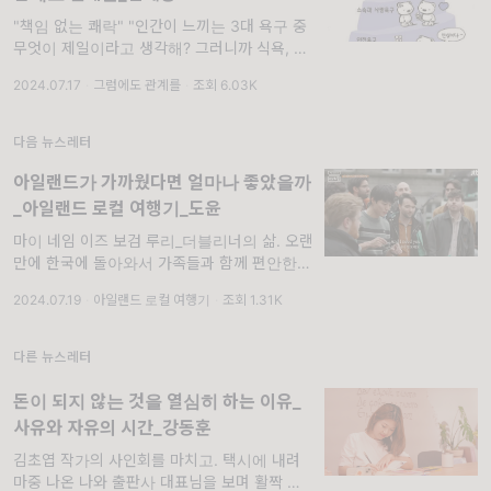
"책임 없는 쾌락" "인간이 느끼는 3대 욕구 중
무엇이 제일이라고 생각해? 그러니까 식욕, 성
욕, 수면욕 중 말이야."라고 친구가 나에게 물
2024.07.17
·
그럼에도 관계를
·
조회 6.03K
었다. 나는 '인간의 3대 욕구를 누가
다음 뉴스레터
아일랜드가 가까웠다면 얼마나 좋았을까
_아일랜드 로컬 여행기_도윤
마이 네임 이즈 보검 루리_더블리너의 삶. 오랜
만에 한국에 돌아와서 가족들과 함께 편안한 나
날을 보내고 있던 어느 금요일 저녁이었다. 엄
2024.07.19
·
아일랜드 로컬 여행기
·
조회 1.31K
마가 신선한 재료로 정성을 가득 들여 만드신
저녁 식사를 배불리 먹고, 소파에 앉아 여
다른 뉴스레터
돈이 되지 않는 것을 열심히 하는 이유_
사유와 자유의 시간_강동훈
김초엽 작가의 사인회를 마치고. 택시에 내려
마중 나온 나와 출판사 대표님을 보며 활짝 웃