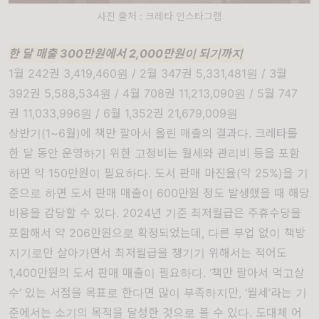
사진 출처 : 크레타 인스타그램
한 달 매출
300
만원에서
2,000
만원이 되기까지
1
월
242
권
3,419,460
원 /
2
월
347
권
5,331,481
원 /
3
월
392
권
5,588,534
원 /
4
월
708
권
11,213,090
원 /
5
월
747
권
11,033,996
원 /
6
월
1,352
권
21,679,009
원
상반기(1~6월)에 책만 팔아서 올린 매출의 결과다
.
크레타를
한 달 동안 운영하기 위한 고정비는 월세와 관리비 등을 포함
하면 약
150
만원이 필요하다
.
도서 판매 마진율
(
약
25%)
을 기
준으로 하면 도서 판매 매출이
600
만원 정도 발생했을 때 해당
비용을 감당할 수 있다
. 2024
년 기준 최저월급은 주휴수당을
포함해서 약
206
만원으로 확정되었는데
,
다른 부업 없이 책방
지기로만 살아가면서 최저월급을 챙기기 위해서는 적어도
1,400
만원의 도서 판매 매출이 필요하다
. ‘
책만 팔아서 먹고살
수
’
있는 서점을 목표로 한다면 많이 부족하지만
, ‘
월세
’
라는 기
준에서는 소기의 목적을 달성한 것으로 볼 수 있다
.
도대체 어