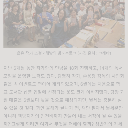
은유 작가 초청 <해방의 밤> 북토크 (사진 출처 : 크레타)
지난
6
개월 동안 작가와의 만남을
18
회 진행하고
, 14
개의 독서
모임을 운영한 노력도 컸다
.
김영하 작가
,
손웅정 감독의 사인회
같은 빅 이벤트도 연이어 개최되었으며
, 6
월에는 처음으로 학
교 도서관 납품 입찰에 선정되는 운도 크게 이바지했다
.
당장
7
월 매출은
6
월보다 낮을 것으로 예상되지만
,
월세는 충분히 낼
수 있을 것 같다
.
과연 올해가 끝나기 전
,
책만 팔아서 월세뿐만
아니라 책방지기의 인건비까지 만들어 내는 서점이 될 수 있을
까
?
그렇게 되려면 여기서 무엇을 더해야 할까
?
상반기의 기세