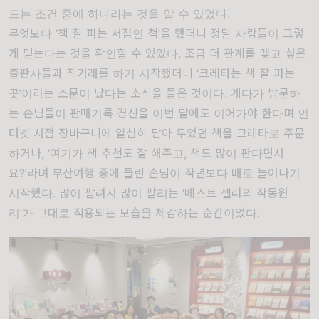
드는 조건 중에 하나라는 것을 알 수 있었다
.
무엇보다
‘
책 잘 파는 서점인 척
’
을 했더니 정말 사람들이 그렇
게 믿는다는 것을 확인할 수 있었다
.
조금 더 관계를 맺고 싶은
출판사들과 직거래를 하기 시작했더니
‘
크레타는 책 잘 파는
곳
’
이라는 소문이 났다는 소식을 들은 것이다
.
게다가 방문하
는 손님들이 판매기록 경신을 이번 달에도 이어가야 한다며 인
터넷 서점 장바구니에 열심히 담아 두었던 책을 크레타로 주문
하거나
, ‘
여기가 책 추천도 잘 해주고
,
책도 많이 판다면서
요
?’
라며 부산여행 중에 들린 손님이 작년보다 배로 늘어나기
시작했다
.
많이 팔려서 많이 팔리는
‘
베스트 셀러의 작동원
리
’
가 그대로 적용되는 모습을 체감하는 순간이었다
.