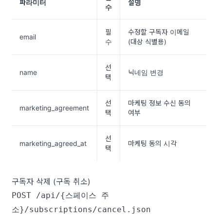
파라미터
설명
수
필
수정할 구독자 이메일 
email
수
(대상 식별용)
선
name
닉네임 변경
택
선
마케팅 정보 수신 동의 
marketing_agreement
택
여부
선
marketing_agreed_at
마케팅 동의 시각
택
구독자 삭제 (구독 취소)
POST /api/{스페이스 주
소}/subscriptions/cancel.json