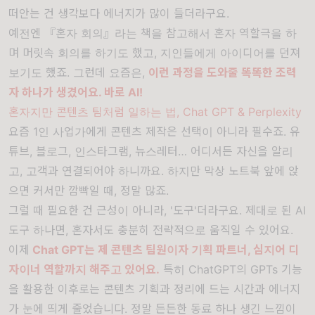
떠안는 건 생각보다 에너지가 많이 들더라구요.
예전엔 『혼자 회의』라는 책을 참고해서 혼자 역할극을 하
며 머릿속 회의를 하기도 했고, 지인들에게 아이디어를 던져
보기도 했죠. 그런데 요즘은,
이런 과정을 도와줄 똑똑한 조력
자 하나가 생겼어요. 바로 AI!
혼자지만 콘텐츠 팀처럼 일하는 법, Chat GPT & Perplexity
요즘 1인 사업가에게 콘텐츠 제작은 선택이 아니라 필수죠. 유
튜브, 블로그, 인스타그램, 뉴스레터… 어디서든 자신을 알리
고, 고객과 연결되어야 하니까요. 하지만 막상 노트북 앞에 앉
으면 커서만 깜빡일 때, 정말 많죠.
그럴 때 필요한 건 근성이 아니라, '도구'더라구요. 제대로 된 AI
도구 하나면, 혼자서도 충분히 전략적으로 움직일 수 있어요.
이제
Chat GPT는 제 콘텐츠 팀원이자 기획 파트너, 심지어 디
자이너 역할까지 해주고 있어요.
특히 ChatGPT의 GPTs 기능
을 활용한 이후로는 콘텐츠 기획과 정리에 드는 시간과 에너지
가 눈에 띄게 줄었습니다. 정말 든든한 동료 하나 생긴 느낌이