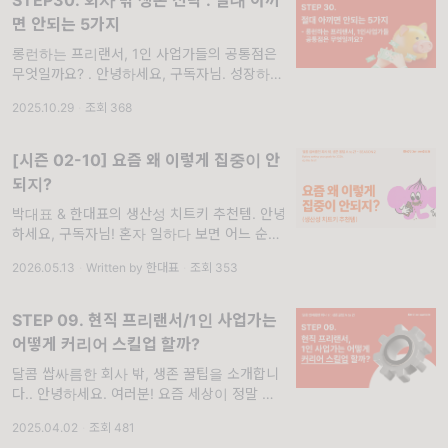
면 안되는 5가지
롱런하는 프리랜서, 1인 사업가들의 공통점은
무엇일까요? . 안녕하세요, 구독자님. 성장하는
프리랜서·1인사업가를 위한 뉴스레터 달콤쌉쌀
2025.10.29
·
조회 368
입니다. 롱런하는 프리랜서와 1인 사업가들은
‘돈을 어디에 쓰는지’에 따라 성장 속도가 달라
진다고
[시즌 02-10] 요즘 왜 이렇게 집중이 안
되지?
박대표 & 한대표의 생산성 치트키 추천템. 안녕
하세요, 구독자님! 혼자 일하다 보면 어느 순간
집중력이 툭 떨어지는 시기가 오지 않으신가
2026.05.13
·
Written by 한대표
·
조회 353
요? 책상 앞에 앉아 있어도 손에 잡히지 않고,
머릿속만 복잡해지는 그런 날들!
STEP 09. 현직 프리랜서/1인 사업가는
어떻게 커리어 스킬업 할까?
달콤 쌉싸름한 회사 밖, 생존 꿀팁을 소개합니
다.. 안녕하세요. 여러분! 요즘 세상이 정말 하
루가 다르게 변하고 있지 않나요? 어제까지만
2025.04.02
·
조회 481
해도 ‘핫’했던게 오늘은 벌써 ‘올드하다’는 말을