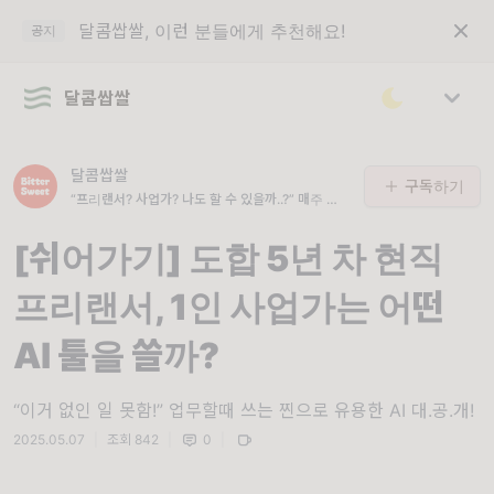
달콤쌉쌀, 이런 분들에게 추천해요!
공지
달콤쌉쌀
달콤쌉쌀
구독하기
“프리랜서? 사업가? 나도 할 수 있을까..?” 매주 수
요일 오후 7시, 회사 밖 생존 꿀팁 가이드 A to Z!
@bittersweet.letter
[쉬어가기] 도합 5년 차 현직
프리랜서, 1인 사업가는 어떤
AI 툴을 쓸까?
“이거 없인 일 못함!” 업무할때 쓰는 찐으로 유용한 AI 대.공.개!
2025.05.07
|
조회 842
|
0
|