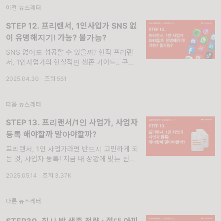
이전 뉴스레터
STEP 12. 프리랜서, 1인사업가 SNS 없
이 유명해지기! 가능? 불가능?
SNS 없이도 성공할 수 있을까? 현직 프리랜
서, 1인사업가의 현실적인 생존 가이드.. 구독
자님 안녕하세요. 프리랜서, 1인사업가 생존 꿀
2025.04.30
·
조회 561
팁을 전하는 달콤쌉쌀입니다. 요즘은 프리랜서
나 1인 사업을 시작하기 전에 SNS 활동이 필
수라는 사실은 많은 분들이 알고 계
다음 뉴스레터
STEP 13. 프리랜서/1인 사업가, 사업자
등록 해야할까 말아야할까?
프리랜서, 1인 사업가라면 반드시 고민하게 되
는 것, 사업자 등록! 지금 내 상황에 맞는 선택
법 부터 과세 유형까지 속 시원히 정리해드릴게
2025.05.14
·
조회 3.37K
요! . 구독자 안녕하세요. 프리랜서 분들과 1인
사업가 분들이라면 사업자 등록을 앞두고 한 번
쯤 고민해 보셨을 거예요. “나도 이제 사업자
다른 뉴스레터
등...
STEP30. 회사 밖 생존 전략 : 절대 아끼