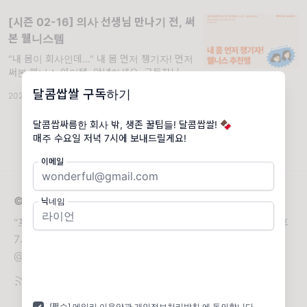
듣고, 인공지능(AI)과 자동화는 이미 일상
[시즌 02-16] 의사 선생님 만나기 전, 써
본 웰니스템
"내 몸이 회사인데..." 내 몸 먼저 챙기자! 먼저
써본 웰니스 아이템. 안녕하세요, 구독자님. 프
리랜서와 1인 사업가에게 가장 무서운 순간은
달콤쌉쌀 구독하기
2026.06.24
·
조회 230
언제일까요? 마감 데드라인? 클라이언트의 수
정 요청? 진짜 무서운 건 내가 아파서 일을 못
달콤쌉싸름한 회사 밖, 생존 꿀팁들! 달콤쌉쌀! 🍫
하는 순간!!
매주 수요일 저녁 7시에 보내드릴게요!
이메일
© 2026 달콤쌉쌀
닉네임
“프리랜서? 사업가? 나도 할 수 있을까..?” 매주 수요일 오후
7시, 회사 밖 생존 꿀팁 가이드 A to Z!
@bittersweet.letter
[필수] 메일리
이용약관
개인정보처리방침
에 동의합니다.