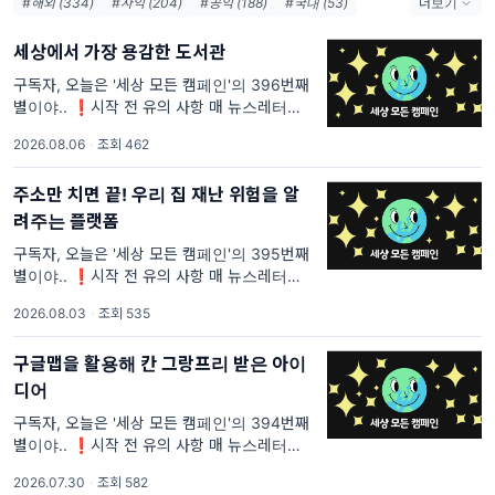
#해외 (334)
#사익 (204)
#공익 (188)
#국내 (53)
더보기
#대행사(-) (20)
#대행사(제일기획) (12)
세상에서 가장 용감한 도서관
#대행사(Rethink) (12)
#대행사(디마이너스원) (11)
#브랜드(IKEA) (10)
#대행사(Ogilvy) (9)
#브랜드(Heinz) (9)
구독자, 오늘은 '세상 모든 캠페인'의 396번째
별이야.. ❗시작 전 유의 사항 매 뉴스레터마다
#브랜드(Samsung) (8)
#브랜드(McDonald's) (8)
중복되는 문장이 있을 거야. <세상 모든 캠페인
#대행사(VML) (8)
#대행사(학생작) (7)
2026.08.06
·
조회 462
>을 처음 보는 사람들은 이해가 안 될 것 같은
부분과 내가 꼭 전달하고 싶은 부분의 텍스트는
주소만 치면 끝! 우리 집 재난 위험을 알
려주는 플랫폼
구독자, 오늘은 '세상 모든 캠페인'의 395번째
별이야.. ❗시작 전 유의 사항 매 뉴스레터마다
중복되는 문장이 있을 거야. <세상 모든 캠페인
2026.08.03
·
조회 535
>을 처음 보는 사람들은 이해가 안 될 것 같은
부분과 내가 꼭 전달하고 싶은 부분의 텍스트는
구글맵을 활용해 칸 그랑프리 받은 아이
디어
구독자, 오늘은 '세상 모든 캠페인'의 394번째
별이야.. ❗시작 전 유의 사항 매 뉴스레터마다
중복되는 문장이 있을 거야. <세상 모든 캠페인
2026.07.30
·
조회 582
>을 처음 보는 사람들은 이해가 안 될 것 같은