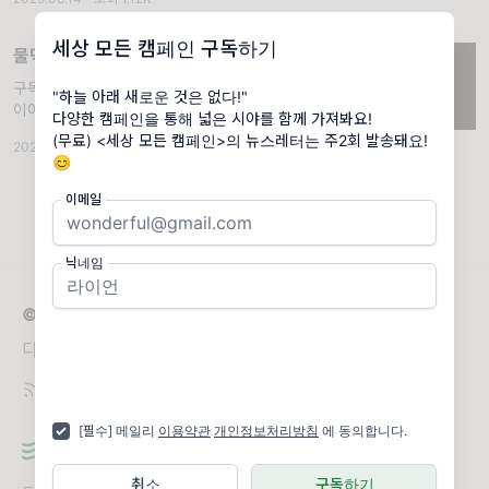
>을 처음 보는 사람들은 이해가 안 될 것 같은
부분과 내가 꼭 전달하고 싶은 부분의 텍스트는
세상 모든 캠페인 구독하기
물먹는 하마X 물먹는 포스터O
구독자, 오늘은 '세상 모든 캠페인'의 12번째 별
"하늘 아래 새로운 것은 없다!"
이야.. ❗시작 전 유의 사항 매 뉴스레터마다
다양한 캠페인을 통해 넓은 시야를 함께 가져봐요!
중복되는 문장이 있을 거야. <세상 모든 캠페인
(무료) <세상 모든 캠페인>의 뉴스레터는 주2회 발송돼요!
2022.08.31
·
조회 2.16K
>을 처음 보는 사람들은 이해가 안 될 것 같은
😊
부분과 내가 꼭 전달하고 싶은 부분의 텍스트는
이메일
닉네임
© 2026 세상 모든 캠페인
다양한 캠페인을 소개해 드릴게요😊
[필수] 메일리
이용약관
개인정보처리방침
에 동의합니다.
취소
구독하기