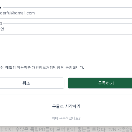
일
임
필수] 메일리
이용약관
개인정보처리방침
에 동의합니다.
취소
구독하기
故 박환성·김광일 PD ⓒ한국독립PD협회
일
PD,
그들의 수중에 제작비가 충분했더라면 도로 환경이 좋지 
구글로 시작하기
운전하지 않았을 터였다
.
자연 다큐멘터리의 독보적 존재로 불리던 
이미 구독하셨나요?
죽음 뒤에는 갑을관계에서의 불공정 계약
-
방송 비정규직 차별이라는 
다
.
이에 수많은 독립
PD
들이 모여 함께 울분을 토했다
. tvN <
혼술