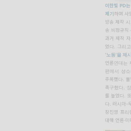
이한빛
PD
는
제기
하며 사
방송 제작 
송 비정규직
과거 제작 
였다
.
그리
‘
노동
’
을 제
언론연대는 
편에서 성
주목했다
.
불
촉구했다
.
를 높였다
.
또
다
.
러시아
-
장진영 프리
대해 언론
·
미