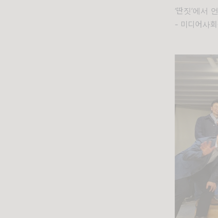
‘딴짓’에서
- 미디어사