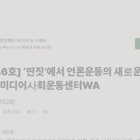
앤임팩트 미디어 뉴스레터
외 독립미디어 동향과 의제 브리핑
46호] ‘딴짓’에서 언론운동의 새로
- 미디어사회운동센터WA
2026)
|
조회 518
|
0
|
 146호