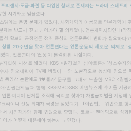
 프리랜서
·
도급
·
파견 등 다양한 형태로 존재하는 드라마 스태프의 
망한 시기와도 맞물렸다
.
시스템에는 분명 문제가 있었다
.
사회개혁의 이름으로 언론개혁이 
 문제는 반드시 짚고 넘어가야 할 의제였다
.
언론개혁시민연대
(
약칭
자율성 확보와 공정언론 쟁취 중심의 언론운동에 변화가 필요하다고
고
창립
20
주년을 맞아 언론연대는 언론운동의 새로운 의제로
‘
시
했다
.
언론연대의
‘
딴짓
’
이 본격화된 시점이다
.
부지런히 시선을 넓혔다
. KBS <
엄경철의 심야토론
> ‘
성소수자와
소수자 혐오세력이
TV
에 버젓이 나와 노골적으로 동성애 혐오를 
법 동영상 논란에도
‘I
♥
몰카
’
문구를 그대로 노출한
MBC <
킬빌
장애
·
인권단체들과 함께
KBS·MBC·SBS
메인뉴스에 수어를 제공
 언론
·
미디어 단체를 조직해 국회로 찾아가 차별금지법을 제정해 
우크라이나 전쟁 취재차 국경을 넘었다가
「
여권법
」
위반으로 형
랜서 사진작가와 함께 법원으로 향했다
.
코로나 팬데믹으로 심화
디어가 어떻게 대응해야 하는지 고민했다
.