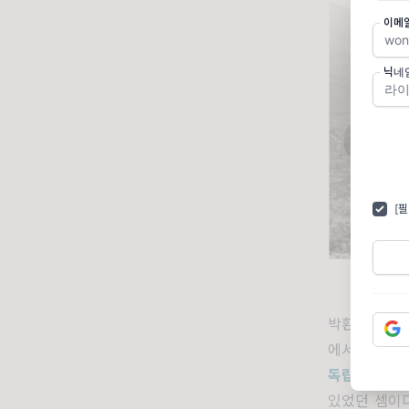
이메
닉네
[
박환성
·
김광
에서 직접 
독립
PD
의 
있었던 셈이