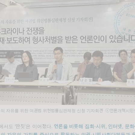
론의 자유를 위한 여권법 위헌법률심판제청 신청 기자회견 ⓒ언론개혁시민
부에서도
‘
딴짓
’
은 이어졌다
.
언론을 비롯해 집회
·
시위
,
인터넷
,
문화
현의 자유의 가치를 중심으로 활동하는 인권
·
시민사회단체들과 