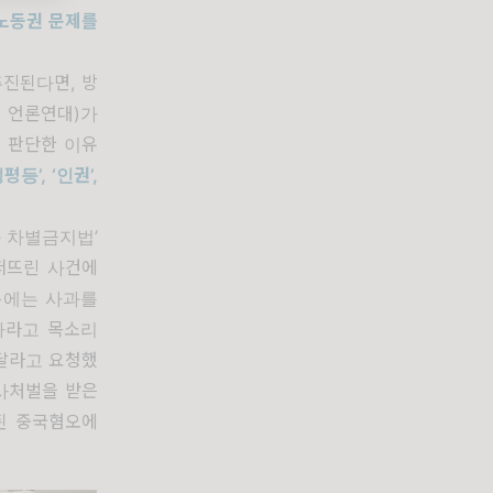
노동권 문제를
추진된다면
,
방
 언론연대
)
가
 판단한 이유
성평등
’, ‘
인권
’,
 차별금지법
’
퍼뜨린 사건에
>
에는 사과를
하라고 목소리
달라고 요청했
사처벌을 받은
된 중국혐오에