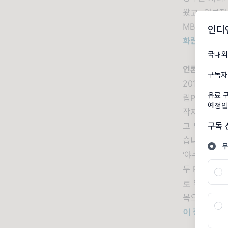
왔고
,
언론정
MBC
를 비
인디
화란 말인가
국내외
언론연대의 ‘
구독자
2017
년
7
월
유료 
립
PD
가 교
예정입
작자들이 다
구독
고 박환성
P
습니다
”
라고
‘
야수와 방주
두
PD
는 부
로 확보해야
목으로 가져
이 정부지원