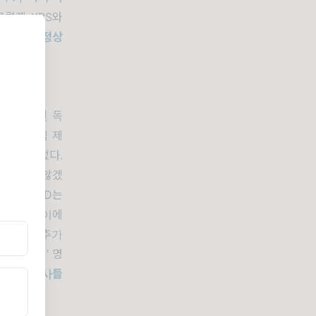
그렇게
KBS
와
진정 언론정상
환성
·
김광일 독
,
많은 독립 제
 깊게 찔렀다
.
넘어가지 않겠
김광일
PD
는
지원했다
.
이에
만 원을 추가
를
‘
간접비
’
명
나며 방송사들
이다
.