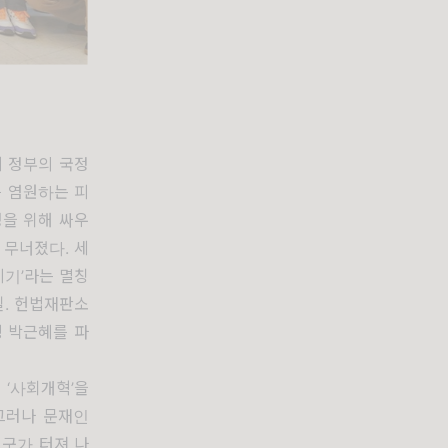
 정부의 국정
 염원하는 피
을 위해 싸우
 무너졌다
.
세
레기
’
라는 멸칭
일
.
헌법재판소
 박근혜를 파
히
‘
사회개혁
’
을
그러나 문재인
구가 터져 나