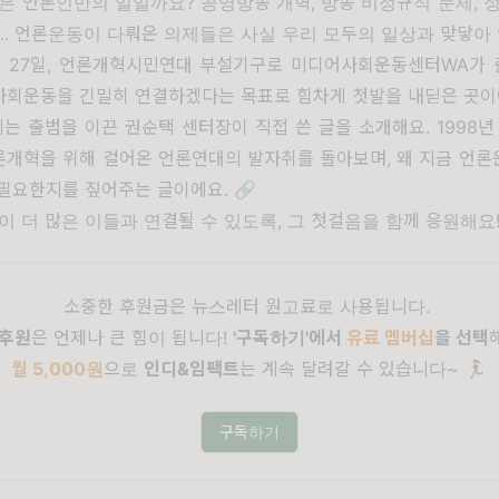
은 언론인만의 일일까요? 공영방송 개혁, 방송 비정규직 문제, 
.. 언론운동이 다뤄온 의제들은 사실 우리 모두의 일상과 맞닿아 있
4월 27일, 언론개혁시민연대 부설기구로 미디어사회운동센터WA가 
회운동을 긴밀히 연결하겠다는 목표로 힘차게 첫발을 내딛은 곳이에
에는 출범을 이끈 권순택 센터장이 직접 쓴 글을 소개해요. 1998년
론개혁을 위해 걸어온 언론연대의 발자취를 돌아보며, 왜 지금 언론
필요한지를 짚어주는 글이에요. 🔗
 더 많은 이들과 연결될 수 있도록, 그 첫걸음을 함께 응원해요!
소중한 후원금은 뉴스레터 원고료로 사용됩니다.
후원
은 언제나 큰 힘이 됩니다!
'
구독하기'에서
유료 멤버십
을 선택
월 5,000원
으로
인디&임팩트
는 계속 달려갈 수 있습니다~ 🏃‍♀️
구독하기