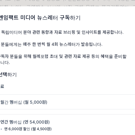
상화 논의는 공영방송 이사와 사장 교체 문제로 쪼그라들었다
.
롯한 공영미디어의 사장은 교체됐다
.
그러나 의문이 들었다
.
그것이 
앤임팩트 미디어 뉴스레터 구독하기
.
그 시각
,
거대한 파도가 밀려오고 있었다
.
 독립미디어 분야 관련 동향과 자료 브리핑 및 인사이트를 제공합니다.
딴짓’이 시작됐다
 분들에게는 매주 한 번씩 월 4회 뉴스레터가 발송됩니다.
, EBS <
다큐프라임
> ‘
야수와 방주
’
촬영을 위해 아프리카에 간 박
구독자 분들을 위해 월례포럼 초대 및 관련 자료 제공 등의 혜택을 준비할
통사고로 세상을 떠났다
.
영상 촬영 현장에서 사고는 드물지 않았고
니다.
치거나 목숨을 잃기도 했다
.
그러나 이번 사건은 한국 사회의 폐부를
 선택하기
D
가 출국 전
“
다시는 방송국과 작업을 못 하더라도 이번에는 그냥 
EBS
와의 전면전을 선언했기 때문이다
.
사실은 이랬다
.
박환성
·
무료
’
제작비로
2
억
1
천만 원을 요구했지만
, EBS
는
1
억
4
천만 원만 
족한 제작비를 메우기 위해 한국전파진흥협회의 창작지원금
1
억
2
천
월간 멤버십 (월 5,000원)
 했다
.
그런데
EBS
가 이 지원금의
20%(
유가족의 주장은
40%
였다
)
가겠다고 밝히면서 갈등이 폭발했다
.
박환성
PD
는 아프리카로 떠
연간 멤버십 (연 54,000원)
 제작비 일부를 간접비로 환수하는 관행을
SNS
를 통해 고발
했던 것
•
연 6,000원 할인 (월 4,500원)