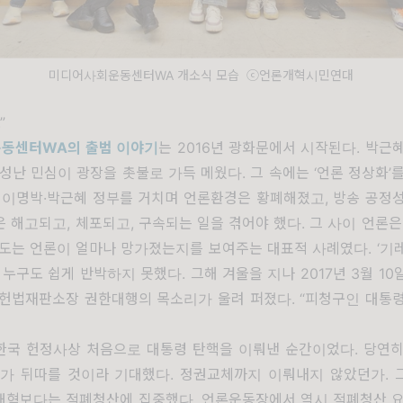
미디어사회운동센터WA 개소식 모습 ⓒ언론개혁시민연대
.”
운동센터
WA
의 출범 이야기
는
2016
년 광화문에서 시작된다
.
박근혜
 성난 민심이 광장을 촛불로 가득 메웠다
.
그 속에는
‘
언론 정상화
’
를
.
이명박
·
박근혜 정부를 거치며 언론환경은 황폐해졌고
,
방송 공정성
은 해고되고
,
체포되고
,
구속되는 일을 겪어야 했다
.
그 사이 언론은
보도는 언론이 얼마나 망가졌는지를 보여주는 대표적 사례였다
. ‘
기
,
누구도 쉽게 반박하지 못했다
.
그해 겨울을 지나
2017
년
3
월
10
 헌법재판소장 권한대행의 목소리가 울려 퍼졌다
. “
피청구인 대통령
한국 헌정사상 처음으로 대통령 탄핵을 이뤄낸 순간이었다
.
당연
화가 뒤따를 것이라 기대했다
.
정권교체까지 이뤄내지 않았던가
.
개혁보다는 적폐청산에 집중했다
.
언론운동장에서 역시 적폐청산 요