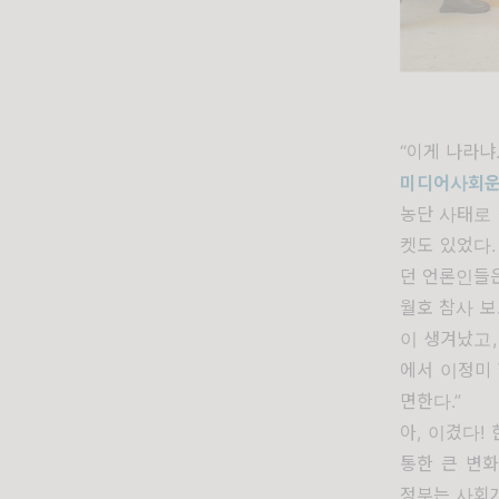
“
이게 나라냐
미디어사회
농단 사태로
켓도 있었다
던 언론인들
월호 참사 
이 생겨났고
에서 이정미
면한다
.”
아
,
이겼다
!
통한 큰 변
정부는 사회