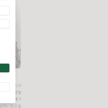
않은 아프리카
박환성
·
김광일
구조적 문제
가
남녀
>
조연출