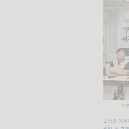
언
윤석열 정
권리 등 표