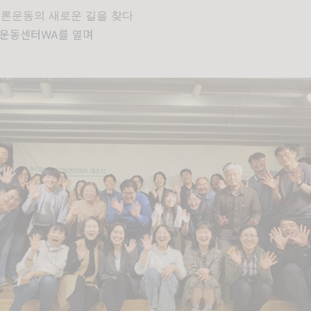
 언론운동의 새로운 길을 찾다
회운동센터WA를 열며