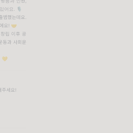
성평등과 인권,
어요. 🎙️
출범했는데요.
요! 🤝
 창립 이후 공
운동과 사회운
 💛
해주세요!