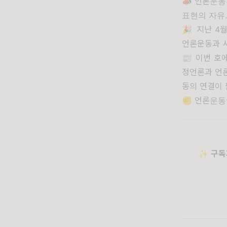
📣 언론운동
표현의 자유.
🎉 지난 
언론운동과 사
📰 이번 호
정언론과 언
동의 연결이 
✊ 언론운동이
✨
구독