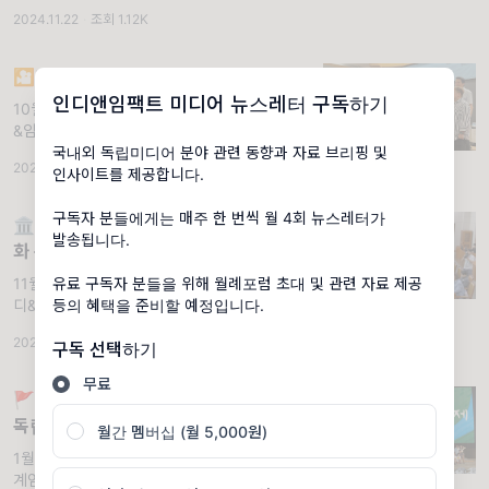
었어요~~~ 👏👏👏 🍀 4년째 꾸준히 국정감
2024.11.22
·
조회 1.12K
사 소식을 전해드렸는데요. 이번 80번째 뉴스
레터에서도 놓치지 않
🎦[76호] 영화제 수난시대
인디앤임팩트 미디어 뉴스레터 구독하기
10월 2주 (2024). 💌 뉴스레터 76호 🎦 인디
&임팩트 76호에서는 최근 심각하게 퇴행하고
있는 영화제 지원정책의 문제점을 지역에서 가
국내외 독립미디어 분야 관련 동향과 자료 브리핑 및
2024.10.10
·
조회 885
장 오랫동안 독립영화제를 개최해온 정동진독
인사이트를 제공합니다.
립영화제에게 들어보았습니
구독자 분들에게는 매주 한 번씩 월 4회 뉴스레터가
🏛 [120호] 2025 국정감사 독립예술영
발송됩니다.
화 분야 갈무리
11월 2주 (2025). 💌 뉴스레터 120호 📰 인
유료 구독자 분들을 위해 월례포럼 초대 및 관련 자료 제공
디&임팩트 120호는 국정감사 소식으로 문을
등의 혜택을 준비할 예정입니다.
엽니다~~ 국정감사 소식을 전해드린 지 벌써
2025.11.14
·
조회 756
구독 선택하기
햇수로 5년이 되었네요!! (국감 갈무리 전문 편
집위원들 칭찬해
무료
🚩[85호] 강릉 영화를 부탁해! - 정동진
독립영화제, 독립예술극장 신영 예산 삭
월간 멤버십 (월 5,000원)
감
1월 2주 (2025). 💌 뉴스레터 85호 때 아닌
계엄과 탄핵, 참사에 이르기까지 연말연시가 전