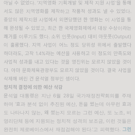
아닐 수 없었다
. ‘
지역영화 기획개발 및 제작 지원 사업
’
을 통해
서도 많은 지역영화를 제작하고 작품적 성과도 낼 수 있었다
.
중앙의 제작지원 사업에서 외면당했던 한 영화는 이 사업을 통
해 완성될 수 있었고
,
최근 한 국제영화제에서 대상 수상이라는
쾌거를 이루기도 했다
.
소위 인풋
(Input)
대비 아웃풋
(Output)
이 훌륭했다
.
지역 사업이 어느 정도 당위성 위에서 출발했다
하더라도
,
고작
1.4%
라는 예산을 사용하고 이 정도의 만족도와
사업적 성과를 내고 있다는 것을 영진위는 모르지 않았을 것이
다
.
아마 문화체육관광부도 모르지 않았을 것이다
.
결국 사업을
삭제해 버린 건 윤석열 정부인 셈이다
.
정치적 결정에 의한 예산 삭감
윤석열 대통령은 지난 6월 28일 국가재정전략회의를 주재
하며 ‘효과 분석 없이 추진된 예산, 돈을 썼는데 아무런 효과
도 나타나지 않는, 왜 썼는지 모르는 그런 예산, 또 노조, 비
영리단체 등에 지원되는 정치적 성격의 보조금, 이런 것들은
완전히 제로베이스에서 재점검해야 된다.’고 피력했다.
그런