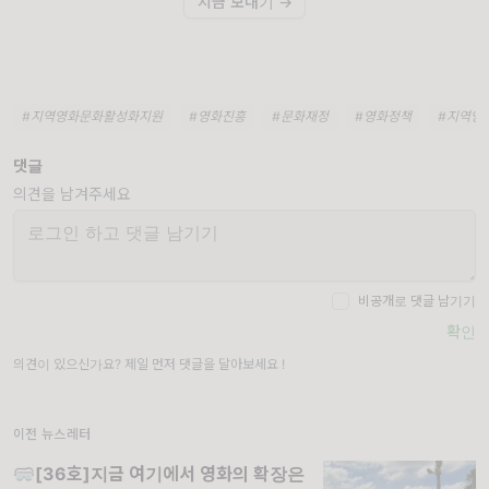
지금 보내기 →
#지역영화문화활성화지원
#영화진흥
#문화재정
#영화정책
#지역영
댓글
의견을 남겨주세요
비공개로 댓글 남기기
확인
의견이 있으신가요? 제일 먼저 댓글을 달아보세요 !
이전 뉴스레터
🥽[36호]지금 여기에서 영화의 확장은