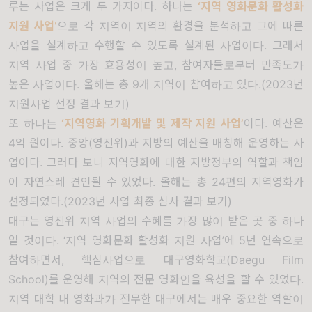
루는 사업은 크게 두 가지이다
.
하나는
‘
지역 영화문화 활성화
지원 사업
’
으로 각 지역이 지역의 환경을 분석하고 그에 따른
사업을 설계하고 수행할 수 있도록 설계된 사업이다
.
그래서
지역 사업 중 가장 효용성이 높고
,
참여자들로부터 만족도가
높은 사업이다
.
올해는 총
9
개 지역이 참여하고 있다
.(
2023년
지원사업 선정 결과 보기
)
또 하나는
‘
지역영화 기획개발 및 제작 지원 사업
’
이다
.
예산은
4
억 원이다
.
중앙
(
영진위
)
과 지방의 예산을 매칭해 운영하는 사
업이다
.
그러다 보니 지역영화에 대한 지방정부의 역할과 책임
이 자연스레 견인될 수 있었다
.
올해는 총
24
편의 지역영화가
선정되었다
.(
2023년 사업 최종 심사 결과 보기
)
대구는 영진위 지역 사업의 수혜를 가장 많이 받은 곳 중 하나
일 것이다
. ‘
지역 영화문화 활성화 지원 사업
’
에
5
년 연속으로
참여하면서
,
핵심사업으로 대구영화학교
(Daegu Film
School)
를 운영해 지역의 전문 영화인을 육성을 할 수 있었다
.
지역 대학 내 영화과가 전무한 대구에서는 매우 중요한 역할이