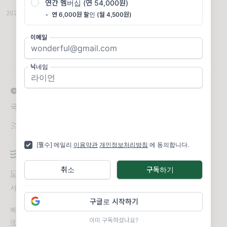
연간 멤버십 (연 54,000원)
혀 편안하지 않은 요즘, 2025년 인디&임팩트
2025.01.08
·
조회 885
•
연 6,000원 할인 (월 4,500원)
올해 첫 번째 뉴스레터도 매우 안타깝고 화가
나는 소식으로
이메일
닉네임
© 2026 인디앤임팩트 미디어 뉴스레터
국내외 독립미디어 동향과 의제 브리핑
[필수] 메일리
이용약관
개인정보처리방침
에 동의합니다.
취소
구독하기
도움말
오류 및 기능 관련 제보
서비스 이용 문의
admin@team.maily.so
채팅으로 문의하기
구글로 시작하기
메일리 사업자 정보
이미 구독하셨나요?
이용약관
|
개인정보처리방침
|
정기결제 이용약관
|
라이선스