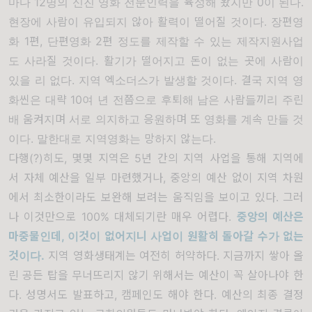
마다
12
명의 신진 영화 전문인력을 육성해 왔지만
0
이 된다
.
현장에 사람이 유입되지 않아 활력이 떨어질 것이다
.
장편영
화
1
편
,
단편영화
2
편 정도를 제작할 수 있는 제작지원사업
도 사라질 것이다
.
활기가 떨어지고 돈이 없는 곳에 사람이
있을 리 없다
.
지역 엑소더스가 발생할 것이다
.
결국 지역 영
화씬은 대략
10
여 년 전쯤으로 후퇴해 남은 사람들끼리 주린
배 움켜지며 서로 의지하고 응원하며 또 영화를 계속 만들 것
이다
.
말한대로 지역영화는 망하지 않는다
.
다행(?)히도, 몇몇 지역은 5년 간의 지역 사업을 통해 지역에
서 자체 예산을 일부 마련했거나, 중앙의 예산 없이 지역 차원
에서 최소한이라도 보완해 보려는 움직임을 보이고 있다. 그러
나 이것만으로 100% 대체되기란 매우 어렵다.
중앙의 예산은
마중물인데
,
이것이 없어지니 사업이 원활히 돌아갈 수가 없는
것이다
.
지역 영화생태계는 여전히 허약하다. 지금까지 쌓아 올
린 공든 탑을 무너뜨리지 않기 위해서는 예산이 꼭 살아나야 한
다. 성명서도 발표하고, 캠페인도 해야 한다. 예산의 최종 결정