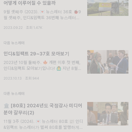
어떻게 이루어질 수 있을까
9월 셋째주 (2023). 💌 뉴스레터 36호 🐞9
월 셋째주, 인디&임팩트 36번째 뉴스레터입니
다~ 얼마 전 미디액트에서는 대만에서 개최된
2023.09.22
·
조회 1.47K
문화연구학회 주요 참가자들을 초청해 '뉴내러
티브: 기술과 공동체를
다음 뉴스레터
인디&임팩트 29~37호 모아보기
2023년 10월 둘째주. 🍁 개편 이후 첫 번째,
인디&임팩트 모아보기입니다! 🙆‍♂️ 지난 8월부
터 9월까지 인디&임팩트는 어떤 소식을 전했
2023.10.13
·
조회 944
을까요! 9개의 소식들을 모아 모아 한 눈에 볼
수 있도록 주제
다른 뉴스레터
🏛 [80호] 2024년도 국정감사 미디어
분야 갈무리(2)
11월 3주 (2024). 💌 뉴스레터 80호 📰 인디
&임팩트 뉴스레터가 벌써 80호를 발행하게 되