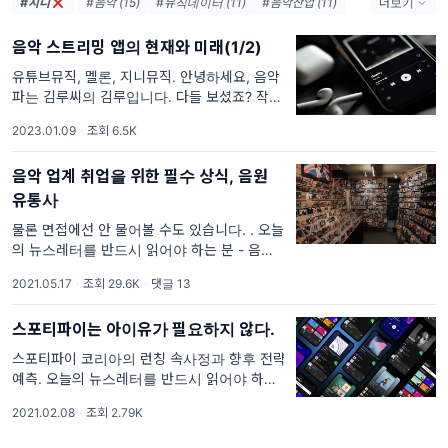
#지니
#음악 (15)
#뮤직데이터 (11)
#음악산업 (11)
더보기
#플레이리스트 (10)
#데이터분석 (9)
음악 스트리밍 앱의 현재와 미래(1/2)
#유튜브 (8)
#스포티파이 (8)
#멜론 (6)
#K-Pop (5)
#엔터사 (5)
#큐레이션 (5)
유튜브뮤직, 멜론, 지니뮤직. 안녕하세요, 음악
파는 김루씨의 김루입니다. 다들 보셨죠? 작년
#음악업계 (5)
#BTS (4)
#매출 (4)
11월에 올라온 그 기사요. 아니 그, 유튜브 뮤직
#큐레이터 (4)
2023.01.09
·
조회 6.5K
이 멜론을 제치고 대한민국 음악 스트리밍 앱
이용자 1위를 기록했다
음악 업계 취업을 위한 필수 상식, 음원
유통사
물론 면접에선 안 물어볼 수도 있습니다. . 오늘
의 뉴스레터를 반드시 읽어야 하는 분 - 음악 업
계 취업을 위한 꿀팁이 필요하신 분 - 평소 앨범
2021.05.17
·
조회 29.6K
·
댓글 13
상세에 있는 발매사(유통사)가 뭔지 궁금하셨
던 분 안녕하세요, 음악파는 김루씨
스포티파이는 아이유가 필요하지 않다.
스포티파이 코리아의 런칭 속사정과 향후 전략
예측. 오늘의 뉴스레터를 반드시 읽어야 하는
분 - 스포티파이가 무슨 자신감으로 아이유 없
2021.02.08
·
조회 2.79K
이 런칭했는지 궁금하신 분 - 스트리밍 시장에
서 K-Pop의 위상이 얼마나 되는지 궁금하신 분