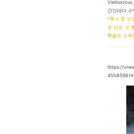
Vietluxto
간인데다 수
*축구 잘 
로 만든 것 
팬들은 오죽
https://vne
4558596.ht