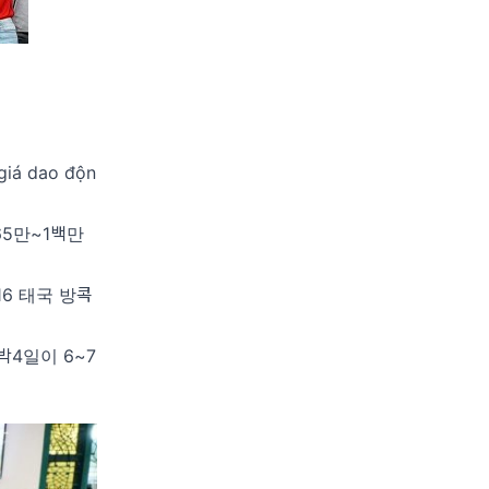
 giá dao độn
65만~1백만
16 태국 방콕
박4일이 6~7