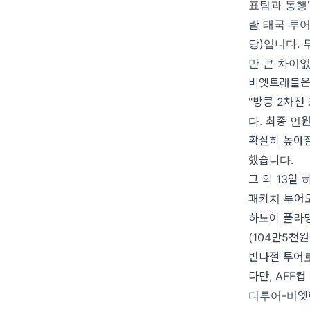
표팀과 동행'
람 태국 투어는
당)입니다.
만 큰 차이
비엣트래블은 
"방콩 2차전
다. 최종 인
확실히 높아질 
했습니다.
그 외 13일 
패키지 투어
하노이 플라밍고
(104만5천
반나절 투어
다만, AFF
디투어-비엣럭