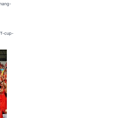
anang-
ff-cup-