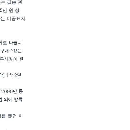
하는 결승 관
75만 원 상
가는 미공표지
투어로 나눕니
면 구매수요는
) 부사장이 말
) 1박 2일
 2090만 동
텔 외에 방콕
어를 했던 피