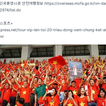
민국총영사관 안전여행정보
https://overseas.mofa.go.kr/vn-d
2974/list.do
<스포츠>
xpress.net/tour-vip-len-toi-20-trieu-dong-xem-chung-ket-a
ml