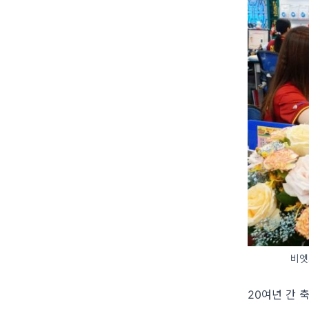
비엣
20여년 간 