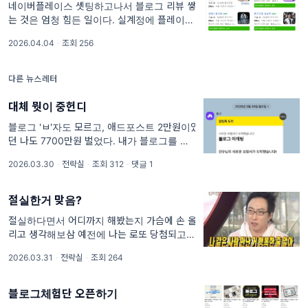
네이버플레이스 셋팅하고나서 블로그 리뷰 쌓
는 것은 엄청 힘든 일이다. 실계정에 플레이스
삽입을 해줘야 카운팅이 되기 때문. 그렇다고
2026.04.04
·
조회 256
체험단을 계속 하면서 블로그리뷰를 카운팅 하
기에
다른 뉴스레터
대체 뭣이 중헌디
블로그 'ㅂ'자도 모르고, 애드포스트 2만원이었
던 나도 7700만원 벌었다. 내가 블로그를 시작
했던 이유는 단순' 생활비'를 아끼기 위함이었
2026.03.30
·
전략실
·
조회 312
·
댓글 1
음 1억 사기 당하고 나니까 돈 쓰는게 너무 아
까워짐 체험단으로 머리 끝부터 발끝까지 협찬
받았음 근데 갑자기 이런 생
절실한거 맞음?
절실하다면서 어디까지 해봤는지 가슴에 손 올
리고 생각해보삼 예전에 나는 로또 당첨되고 싶
다면서 로또 사지도 않음(ㅋ) 말만 아주 그냥...
2026.03.31
·
전략실
·
조회 264
말하는 것만 보면 이미 부자임
블로그체험단 오픈하기