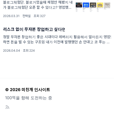
블로그체험단. 블로거였을때 체험만 해봤지 내
가 블로그체험단 오픈 할 수 있다고? 영업했으
면 당연히 체험단 오픈도 해봐야겠지? 블로그
2026.03.31
·
전략실
·
조회 327
체험단은 꼭 레뷰, 강남맛집, 디너의여왕 이런
플
리스크 없이 무자본 창업하고 싶다면
정말 무자본 창업하기 좋은 시대이다 레버리지 활용해서 얼마든지 영업만
하면 돈을 벌 수 있는 구조임 내가 이전에 발행했던 손 안대고 코 푸는 방
법만 제대로 개같이 실행해도 한달에
2026.04.04
·
조회 224
© 2026 미친개 인사이트
100억을 향해 도전하는 중