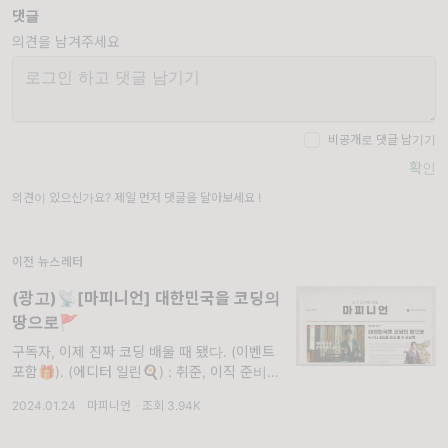
댓글
의견을 남겨주세요
비공개로 댓글 남기기
확인
의견이 있으신가요? 제일 먼저 댓글을 달아보세요 !
이전 뉴스레터
(광고)📡[마피니언] 대한민국을 코딩의
땅으로🚩
구독자, 이제 진짜 코딩 배울 때 됐다. (이벤트
포함🎁). (에디터 일린🍳) : 취준, 이직 준비하
는 응답이 손✋ 공고를 찾다 보면, IT산업에 대
2024.01.24
·
마피니언
·
조회 3.94K
한 이해도, 데이터 활용 능력, 관련 자격증 보유
등의 우대사항을 분명 본 적 있을 거야.