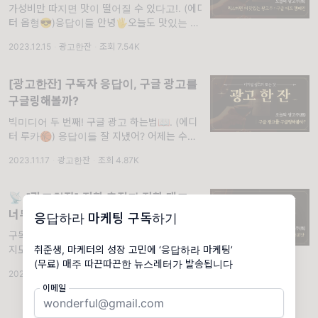
가성비만 따지면 맛이 떨어질 수 있다고!. (에디
터 옵형😎)응답이들 안녕🖐오늘도 맛있는 광
고주를 가지고 온 옵형이야. 지난번부터 구글
2023.12.15
·
광고한잔
·
조회 7.54K
애즈에 대해서 시음해 보고 있는데, 다들 어떤
맛인지 기억나지? 전 세계 수많은 유저를
[광고한잔] 구독자 응답이, 구글 광고를
구글링해볼까?
빅미디어 두 번째! 구글 광고 하는법📖. (에디
터 루카🏀) 응답이들 잘 지냈어? 어제는 수능
날이었는데 2023년이 얼마 남지 않은 게 느껴
2023.11.17
·
광고한잔
·
조회 4.87K
지는 요즘이야😢 지난 시간까지 총 3편에 걸쳐
서 메타 광고 시리즈를 연재했는데 다
📡 [광고한잔] 전환 추적과 전환 태그,
너무..맵다🔥
응답하라 마케팅 구독하기
구독자 응답이, 너도 오늘은 구글애즈 맵찔이일
지도?. (에디터 옵형😎)우리 응답이들 오랜만
취준생, 마케터의 성장 고민에 ‘응답하라 마케팅’
이야🖐 오늘 뉴스레터는 2024년 새해에 처음
(무료) 매주 따끈따끈한 뉴스레터가 발송됩니다
2024.01.12
·
광고한잔
·
조회 8.69K
으로 우리 응답이들에게 보내는 광고 한잔 콘텐
이메일
츠네🥂 우리 응답이들 새해 복 많이 받고 다들
원하는