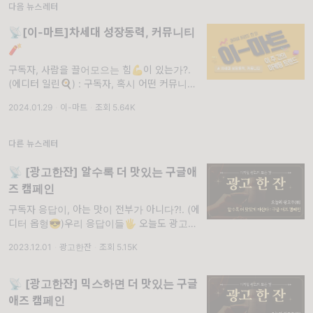
다음 뉴스레터
📡[이-마트]차세대 성장동력, 커뮤니티
🧨
구독자, 사람을 끌어모으는 힘💪이 있는가?.
(에디터 일린🍳) : 구독자, 혹시 어떤 커뮤니티
에 가입되어 있어? 응답하라 마케팅에서도 커
2024.01.29
·
이-마트
·
조회 5.64K
뮤니티를 운영 중인데! 마케팅을 주제로 인사이
트와 고민을 나누는 채팅방이니 관심 있
다른 뉴스레터
📡 [광고한잔] 알수록 더 맛있는 구글애
즈 캠페인
구독자 응답이, 아는 맛이 전부가 아니다?!. (에
디터 옵형😎)우리 응답이들🖐 오늘도 광고 한
잔하면서 취해볼 준비는 하고 온 거지? 오늘 날
2023.12.01
·
광고한잔
·
조회 5.15K
씨도 추운데 옵형과 루카가 추천해 주는 광고주
마시면서 추위를 달래보면 좋을 것 같아.
📡 [광고한잔] 믹스하면 더 맛있는 구글
애즈 캠페인