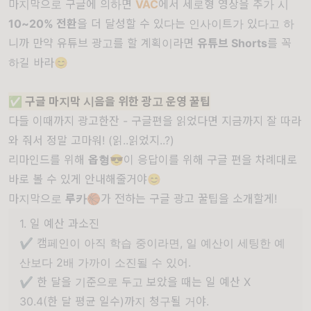
마지막으로 구글에 의하면
VAC
에서 세로형 영상을 추가 시
10~20% 전환
을 더 달성할 수 있다는 인사이트가 있다고 하
니까 만약 유튜브 광고를 할 계획이라면
유튜브 Shorts
를 꼭
하길 바라😊
✅ 구글 마지막 시음을 위한 광고 운영 꿀팁
다들 이때까지 광고한잔 - 구글편을 읽었다면 지금까지 잘 따라
와 줘서 정말 고마워! (읽..읽었지..?)
리마인드를 위해
옵형
😎이 응답이를 위해 구글 편을 차례대로
바로 볼 수 있게 안내해줄거야😊
마지막으로
루카
🏀가 전하는 구글 광고 꿀팁을 소개할게!
1. 일 예산 과소진
✔️ 캠페인이 아직 학습 중이라면, 일 예산이 세팅한 예
산보다 2배 가까이 소진될 수 있어.
✔️ 한 달을 기준으로 두고 보았을 때는 일 예산 X
30.4(한 달 평균 일수)까지 청구될 거야.