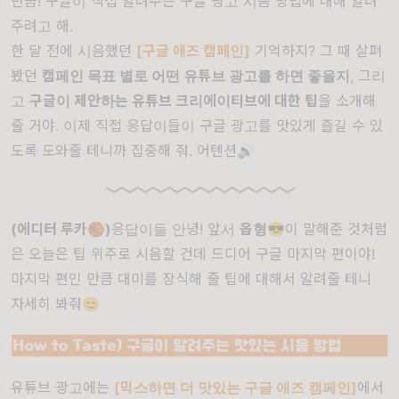
만큼! 구글이 직접 알려주는 구글 광고 시음 방법에 대해 알려
주려고 해.
한 달 전에 시음했던
[구글 애즈 캠페인]
기억하지? 그 때 살펴
봤던
캠페인 목표 별로 어떤 유튜브 광고를 하면 좋을지
, 그리
고
구글이 제안하는 유튜브 크리에이티브에 대한 팁
을 소개해
줄 거야. 이제 직접 응답이들이 구글 광고를 맛있게 즐길 수 있
도록 도와줄 테니까 집중해 줘. 어텐션🔊
(에디터 루카🏀)
응답이들 안녕! 앞서
옵형
😎이 말해준 것처럼
은 오늘은 팁 위주로 시음할 건데 드디어 구글 마지막 편이야!
마지막 편인 만큼 대미를 장식해 줄 팁에 대해서 알려줄 테니
자세히 봐줘😊
유튜브 광고에는
[믹스하면 더 맛있는 구글 애즈 캠페인]
에서