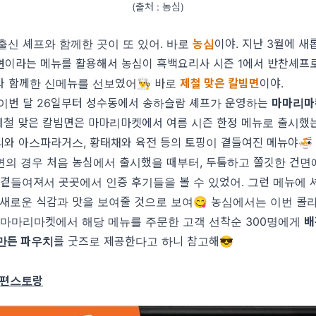
(출처 : 농심)
출신 셰프와 함께한 곳이 또 있어. 바로
농심
이야. 지난 3월에 
면
이라는 메뉴를 활용해서 농심이 흑백요리사 시즌 1에서 반찬셰프
와 함께한 신메뉴를 선보였어👨‍🍳 바로
제철 맞은 칼빔면
이야.
 이번 달 26일부터 성수동에서 송하슬람 셰프가 운영하는
마마리마
 제철 맞은 칼빔면은 마마리마켓에서 여름 시즌 한정 메뉴로 출시했
와 아스파라거스, 황태채와 육전 등의 토핑이 곁들여진 메뉴야🍜
면의 경우 처음 농심에서 출시했을 때부터, 두툼하고 쫄깃한 건면
 곁들여져서 곳곳에서 인증 후기들을 볼 수 있었어. 그런 메뉴에 
 새로운 식감과 맛을 보여줄 것으로 보여😋 농심에서는 이번 콜
 마마리마켓에서 해당 메뉴를 주문한 고객 선착순 300명에게
배
만든 파우치
를 굿즈로 제공한다고 하니 참고해😎
X 편스토랑