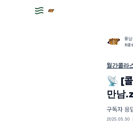
응답
취준생
월간콜라
📡 
만남.z
구독자 응
2025.05.30