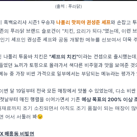
(출처 : 푸라닭)
이 흑백요리사 시즌1 우승자
나폴리 맛피아 권성준 셰프
와 손잡고 
존의 푸라닭 브랜드 슬로건이 "치킨, 요리가 되다."였는데, 이런 
 인기 셰프인 권성준 셰프와 공동 개발한 메뉴를 선보여서 더욱 
인 나폴리 투움바 치킨은
"셰프의 치킨"
이라는 컨셉으로 출시했는데,
들었던 뇨끼가 토핑으로 올라가서 색다른 비주얼과 맛을 보여준 것
메뉴 중 가장 비싼 가격으로 일부에서는 부담되는 메뉴라는 평가가
이번 달 19일부터 전국 모든 매장에서 맛볼 수 있었는데, 다소 비싼
 첫날부터 매진 행렬을 이어가면서 기존
예상 목표의 200% 이상 
 원재료까지 조기 소진되면서 아직도 조기 품절이 되는 매장이 많다
면 어서 서둘러 봐😉
 X 배홍동 비빔면