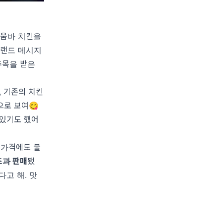
투움바 치킨을
브랜드 메시지
주목을 받은
 기존의 치킨
으로 보여😋
 있기도 했어
 가격에도 불
초과 판매
됐
고 해. 맛