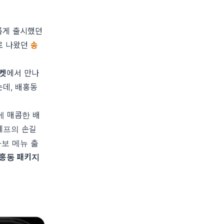
새롭게 출시했던
로 나왔던
송
켓
에서 만나
는데, 배홍동
에 매콤한 배
셰프의 손길
라보 메뉴 출
홍동 패키지