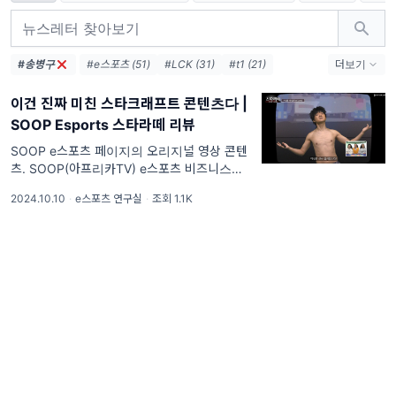
#송병구
#e스포츠 (51)
#LCK (31)
#t1 (21)
더보기
#리그오브레전드 (21)
#EWC (17)
이건 진짜 미친 스타크래프트 콘텐츠다 |
#프로게임단 (14)
#LoL (11)
#사우디 (10)
SOOP Esports 스타라떼 리뷰
#롤드컵 (9)
#스타크래프트 (9)
#발로란트 (9)
#페이커 (9)
#KeSPA (9)
#젠지 (8)
SOOP e스포츠 페이지의 오리지널 영상 콘텐
츠. SOOP(아프리카TV) e스포츠 비즈니스의
#라이엇게임즈 (8)
핵심 종목 중 하나는 스타크래프트입니다. 직접
2024.10.10
·
e스포츠 연구실
·
조회 1.1K
개최하는 최상위 티어 대회인 SSL(리브랜딩전
ASL)을 비롯해 스트리머들의 '스타대학',