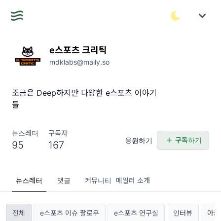
e스포츠 크리틱
mdklabs@maily.so
조금은 Deep하지만 다양한 e스포츠 이야기
들
뉴스레터
구독자
구독하기
응원하기
95
167
뉴스레터
댓글
커뮤니티
메일러 소개
전체
e스포츠 이슈 팔로우
e스포츠 연구실
인터뷰
아카